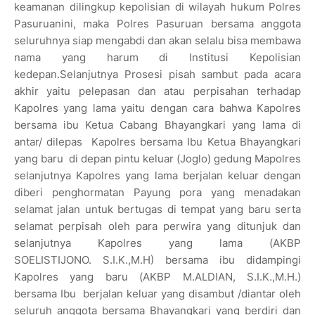
keamanan dilingkup kepolisian
di wilayah hukum Polres
Pasuruanini, maka Polres Pasuruan bersama anggota
seluruhnya siap mengabdi dan akan selalu
bisa membawa
nama yang harum di Institusi Kepolisian
kedepan.
Selanjutnya Prosesi pisah sambut pada acara
akhir yaitu pelepasan dan atau perpisahan terhadap
Kapolres yang lama
yaitu dengan cara bahwa Kapolres
bersama ibu Ketua Cabang Bhayangkari yang lama di
antar/ dilepas Kapolres bersama
Ibu Ketua Bhayangkari
yang baru di depan pintu keluar (Joglo) gedung Mapolres
selanjutnya Kapolres yang lama
berjalan keluar dengan
diberi penghormatan Payung pora yang menadakan
selamat jalan untuk bertugas di tempat yang
baru serta
selamat perpisah oleh para perwira yang ditunjuk dan
selanjutnya Kapolres yang lama (AKBP
SOELISTIJONO.
S.I.K.,M.H) bersama ibu didampingi
Kapolres yang baru (AKBP M.ALDIAN, S.I.K.,M.H.)
bersama Ibu berjalan keluar yang
disambut /diantar oleh
seluruh anggota bersama Bhayangkari yang berdiri dan