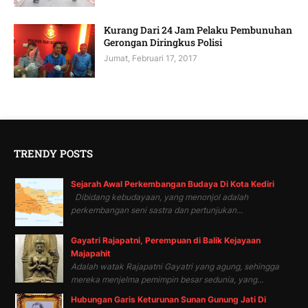
Kurang Dari 24 Jam Pelaku Pembunuhan
Gerongan Diringkus Polisi
Jumat, Februari 17, 2017
TRENDY POSTS
Sejarah Awal Perkembangan Budaya Di Kota Kediri
Dibidang kebudayaan, yang menonjol adalah
perkembangan seni sastra dan pertunjukan...
Gayatri Rajapatni, Perempuan di Balik Kejayaan
Majapahit
Adalah watak Rajapatni Gayatri yang agung, sehingga
mereka menjelma pemimpin besar sedunia, yang...
Hubungan Garis Keturunan Sunan Gunung Jati Di