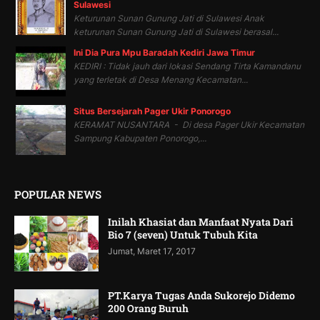
Sulawesi
Keturunan Sunan Gunung Jati di Sulawesi Anak
keturunan Sunan Gunung Jati di Sulawesi berasal...
Ini Dia Pura Mpu Baradah Kediri Jawa Timur
KEDIRI : Tidak jauh dari lokasi Sendang Tirta Kamandanu
yang terletak di Desa Menang Kecamatan...
Situs Bersejarah Pager Ukir Ponorogo
KERAMAT NUSANTARA - Di desa Pager Ukir Kecamatan
Sampung Kabupaten Ponorogo,...
POPULAR NEWS
Inilah Khasiat dan Manfaat Nyata Dari
Bio 7 (seven) Untuk Tubuh Kita
Jumat, Maret 17, 2017
PT.Karya Tugas Anda Sukorejo Didemo
200 Orang Buruh