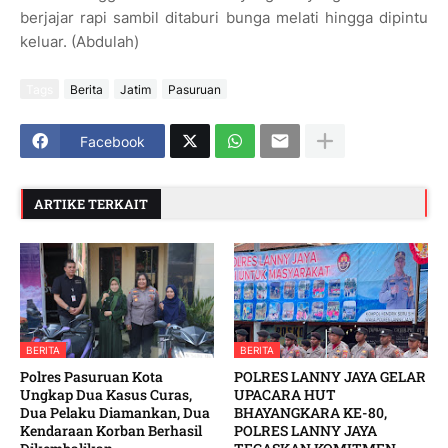
berjajar rapi sambil ditaburi bunga
melati hingga dipintu
keluar. (Abdulah)
Tags
Berita
Jatim
Pasuruan
Facebook
ARTIKE TERKAIT
BERITA
BERITA
Polres Pasuruan Kota
POLRES LANNY JAYA GELAR
Ungkap Dua Kasus Curas,
UPACARA HUT
Dua Pelaku Diamankan, Dua
BHAYANGKARA KE-80,
Kendaraan Korban Berhasil
POLRES LANNY JAYA