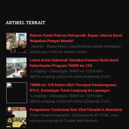
ARTIKEL TERKAIT
Sukses Panen Pokcoy Hidroponik, Bapas Jakarta Barat
Wujudkan Pangan Mandiri
Jakarta - Bapas Kelas I Jakarta Barat sukses menggelar
panen sayur Pokcoy melalui media...
Letkol Anton Subhandi Tekankan Evaluasi Rutin Demi
Keberhasilan Program TMMD ke-129
Lumajang – Dansatgas TMMD ke-129 Kodim
0821/Lumajang, Letkol Arh Anton Subhandi, S.A.P.,...
TMMD ke-129 Kodim 0821 Percepat Pembangunan
RTLH, Dansatgas Turun Langsung ke Lapangan
Lumajang – Dansatgas TMMD ke-129 Kodim
0821/Lumajang, Letkol Arh Anton Subhandi, S.A.P.,...
Pengobatan Tradisional Alat Vital Cibadak H.Abdulazis
Pusat Terapi Pengobatan Tradisional ALAT VITAL, satu-
satunya yang ada di Cisolok telah banyak...