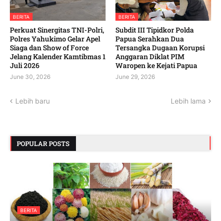
BERITA
BERITA
‎Perkuat Sinergitas TNI-Polri,
Subdit III Tipidkor Polda
Polres Yahukimo Gelar Apel
Papua Serahkan Dua
Siaga dan Show of Force
Tersangka Dugaan Korupsi
Jelang Kalender Kamtibmas 1
Anggaran Diklat PIM
Juli 2026 ‎ ‎
Waropen ke Kejati Papua
June 30, 2026
June 29, 2026
Lebih baru
Lebih lama
POPULAR POSTS
BERITA