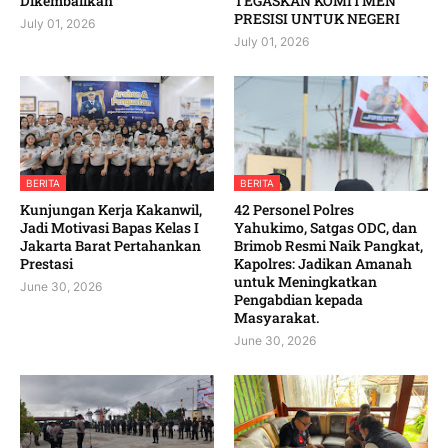
Dikembalikan
TEGASKAN KOMITMEN
PRESISI UNTUK NEGERI
July 01, 2026
July 01, 2026
BERITA
BERITA
Kunjungan Kerja Kakanwil,
42 Personel Polres
Jadi Motivasi Bapas Kelas I
Yahukimo, Satgas ODC, dan
Jakarta Barat Pertahankan
Brimob Resmi Naik Pangkat,
Prestasi
Kapolres: Jadikan Amanah
untuk Meningkatkan
June 30, 2026
Pengabdian kepada
Masyarakat. ‎
June 30, 2026