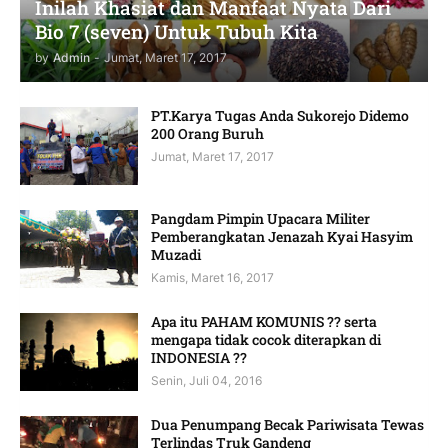
Inilah Khasiat dan Manfaat Nyata Dari
Bio 7 (seven) Untuk Tubuh Kita
by
Admin
-
Jumat, Maret 17, 2017
PT.Karya Tugas Anda Sukorejo Didemo
200 Orang Buruh
Jumat, Maret 17, 2017
Pangdam Pimpin Upacara Militer
Pemberangkatan Jenazah Kyai Hasyim
Muzadi
Kamis, Maret 16, 2017
Apa itu PAHAM KOMUNIS ?? serta
mengapa tidak cocok diterapkan di
INDONESIA ??
Senin, Juli 04, 2016
Dua Penumpang Becak Pariwisata Tewas
Terlindas Truk Gandeng