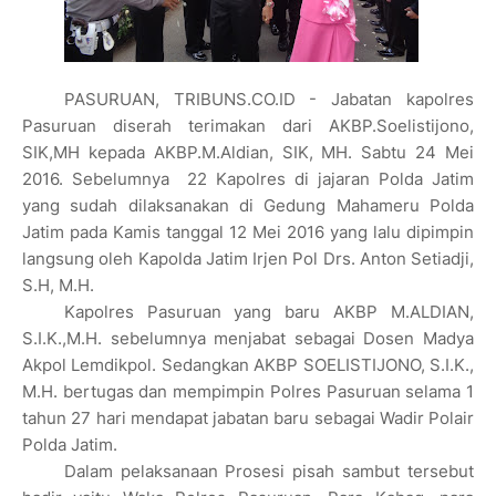
PASURUAN, TRIBUNS.CO.ID - Jabatan kapolres
Pasuruan diserah terimakan dari AKBP.Soelistijono,
SIK,MH kepada AKBP.M.Aldian,
SIK, MH. Sabtu 24 Mei
2016. Sebelumnya 22 Kapolres di jajaran Polda Jatim
yang sudah dilaksanakan di Gedung
Mahameru Polda
Jatim pada Kamis tanggal 12 Mei 2016 yang lalu dipimpin
langsung oleh Kapolda Jatim Irjen Pol Drs.
Anton Setiadji,
S.H, M.H.
Kapolres Pasuruan yang baru AKBP M.ALDIAN,
S.I.K.,M.H. sebelumnya menjabat sebagai Dosen Madya
Akpol Lemdikpol.
Sedangkan AKBP SOELISTIJONO, S.I.K.,
M.H. bertugas dan mempimpin Polres Pasuruan selama 1
tahun 27 hari mendapat
jabatan baru sebagai Wadir Polair
Polda Jatim.
Dalam pelaksanaan Prosesi pisah sambut tersebut