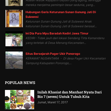
Adalah watak Rajapatni Gayatri yang agung, sehingga
mereka menjelma pemimpin besar sedunia, yang...
Hubungan Garis Keturunan Sunan Gunung Jati Di
Sulawesi
Keturunan Sunan Gunung Jati di Sulawesi Anak
keturunan Sunan Gunung Jati di Sulawesi berasal...
Ini Dia Pura Mpu Baradah Kediri Jawa Timur
KEDIRI : Tidak jauh dari lokasi Sendang Tirta Kamandanu
yang terletak di Desa Menang Kecamatan...
Situs Bersejarah Pager Ukir Ponorogo
KERAMAT NUSANTARA - Di desa Pager Ukir Kecamatan
Sampung Kabupaten Ponorogo,...
POPULAR NEWS
Inilah Khasiat dan Manfaat Nyata Dari
Bio 7 (seven) Untuk Tubuh Kita
Jumat, Maret 17, 2017