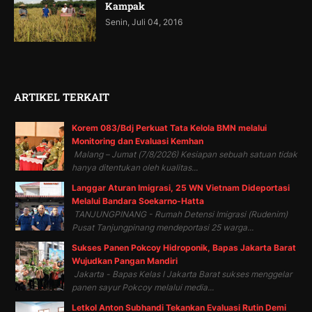
Kampak
Senin, Juli 04, 2016
ARTIKEL TERKAIT
Korem 083/Bdj Perkuat Tata Kelola BMN melalui
Monitoring dan Evaluasi Kemhan
Malang – Jumat (7/8/2026) Kesiapan sebuah satuan tidak
hanya ditentukan oleh kualitas...
Langgar Aturan Imigrasi, 25 WN Vietnam Dideportasi
Melalui Bandara Soekarno-Hatta
TANJUNGPINANG - Rumah Detensi Imigrasi (Rudenim)
Pusat Tanjungpinang mendeportasi 25 warga...
Sukses Panen Pokcoy Hidroponik, Bapas Jakarta Barat
Wujudkan Pangan Mandiri
Jakarta - Bapas Kelas I Jakarta Barat sukses menggelar
panen sayur Pokcoy melalui media...
Letkol Anton Subhandi Tekankan Evaluasi Rutin Demi