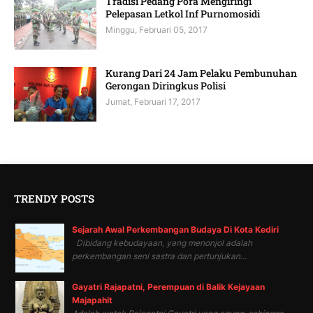
Tradisi Pedang Pora Mengiringi
Pelepasan Letkol Inf Purnomosidi
Minggu, Februari 05, 2017
Kurang Dari 24 Jam Pelaku Pembunuhan
Gerongan Diringkus Polisi
Jumat, Februari 17, 2017
TRENDY POSTS
Sejarah Awal Perkembangan Budaya Di Kota Kediri
Dibidang kebudayaan, yang menonjol adalah
perkembangan seni sastra dan pertunjukan...
Gayatri Rajapatni, Perempuan di Balik Kejayaan
Majapahit