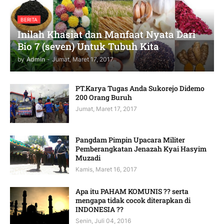
BERITA
Inilah Khasiat dan Manfaat Nyata Dari
Bio 7 (seven) Untuk Tubuh Kita
by
Admin
-
Jumat, Maret 17, 2017
PT.Karya Tugas Anda Sukorejo Didemo
200 Orang Buruh
Jumat, Maret 17, 2017
Pangdam Pimpin Upacara Militer
Pemberangkatan Jenazah Kyai Hasyim
Muzadi
Kamis, Maret 16, 2017
Apa itu PAHAM KOMUNIS ?? serta
mengapa tidak cocok diterapkan di
INDONESIA ??
Senin, Juli 04, 2016