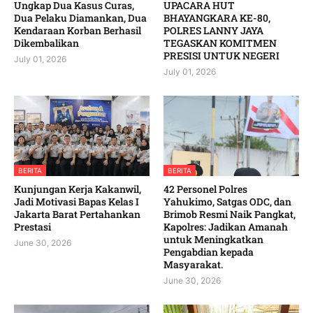
Ungkap Dua Kasus Curas,
UPACARA HUT
Dua Pelaku Diamankan, Dua
BHAYANGKARA KE-80,
Kendaraan Korban Berhasil
POLRES LANNY JAYA
Dikembalikan
TEGASKAN KOMITMEN
PRESISI UNTUK NEGERI
July 01, 2026
July 01, 2026
BERITA
BERITA
Kunjungan Kerja Kakanwil,
42 Personel Polres
Jadi Motivasi Bapas Kelas I
Yahukimo, Satgas ODC, dan
Jakarta Barat Pertahankan
Brimob Resmi Naik Pangkat,
Prestasi
Kapolres: Jadikan Amanah
untuk Meningkatkan
June 30, 2026
Pengabdian kepada
Masyarakat. ‎
June 30, 2026