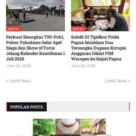
BERITA
BERITA
‎Perkuat Sinergitas TNI-Polri,
Subdit III Tipidkor Polda
Polres Yahukimo Gelar Apel
Papua Serahkan Dua
Siaga dan Show of Force
Tersangka Dugaan Korupsi
Jelang Kalender Kamtibmas 1
Anggaran Diklat PIM
Juli 2026 ‎ ‎
Waropen ke Kejati Papua
June 30, 2026
June 29, 2026
Lebih baru
Lebih lama
POPULAR POSTS