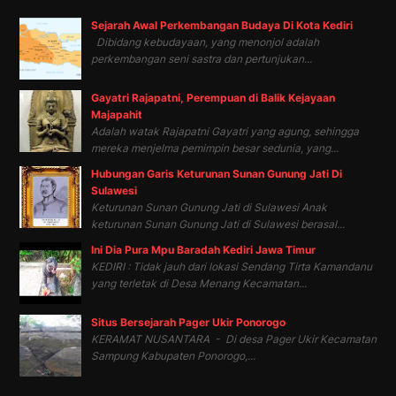
Sejarah Awal Perkembangan Budaya Di Kota Kediri
Dibidang kebudayaan, yang menonjol adalah
perkembangan seni sastra dan pertunjukan...
Gayatri Rajapatni, Perempuan di Balik Kejayaan
Majapahit
Adalah watak Rajapatni Gayatri yang agung, sehingga
mereka menjelma pemimpin besar sedunia, yang...
Hubungan Garis Keturunan Sunan Gunung Jati Di
Sulawesi
Keturunan Sunan Gunung Jati di Sulawesi Anak
keturunan Sunan Gunung Jati di Sulawesi berasal...
Ini Dia Pura Mpu Baradah Kediri Jawa Timur
KEDIRI : Tidak jauh dari lokasi Sendang Tirta Kamandanu
yang terletak di Desa Menang Kecamatan...
Situs Bersejarah Pager Ukir Ponorogo
KERAMAT NUSANTARA - Di desa Pager Ukir Kecamatan
Sampung Kabupaten Ponorogo,...