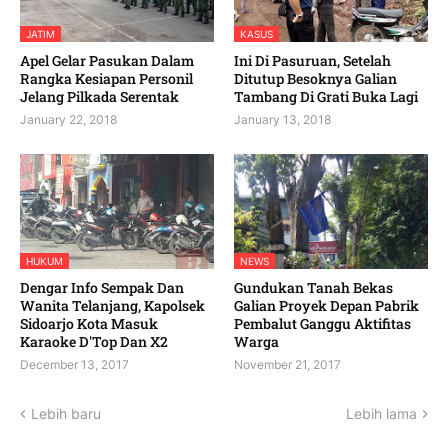
JATIM
KASUS
Apel Gelar Pasukan Dalam
Ini Di Pasuruan, Setelah
Rangka Kesiapan Personil
Ditutup Besoknya Galian
Jelang Pilkada Serentak
Tambang Di Grati Buka Lagi
January 22, 2018
January 13, 2018
HUKUM
NEWS
Dengar Info Sempak Dan
Gundukan Tanah Bekas
Wanita Telanjang, Kapolsek
Galian Proyek Depan Pabrik
Sidoarjo Kota Masuk
Pembalut Ganggu Aktifitas
Karaoke D'Top Dan X2
Warga
December 13, 2017
November 21, 2017
Lebih baru
Lebih lama