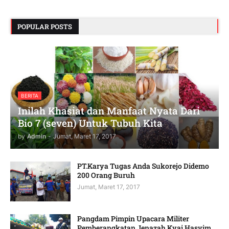
POPULAR POSTS
BERITA
Inilah Khasiat dan Manfaat Nyata Dari
Bio 7 (seven) Untuk Tubuh Kita
by
Admin
-
Jumat, Maret 17, 2017
PT.Karya Tugas Anda Sukorejo Didemo
200 Orang Buruh
Jumat, Maret 17, 2017
Pangdam Pimpin Upacara Militer
Pemberangkatan Jenazah Kyai Hasyim