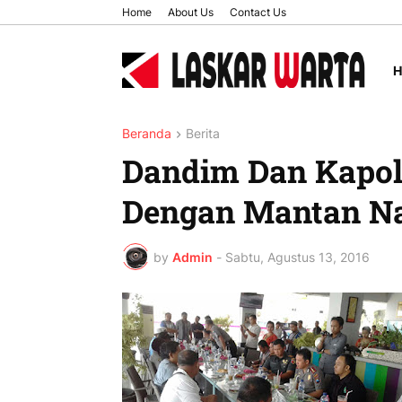
Home
About Us
Contact Us
Beranda
Berita
Dandim Dan Kapolr
Dengan Mantan Na
by
Admin
-
Sabtu, Agustus 13, 2016