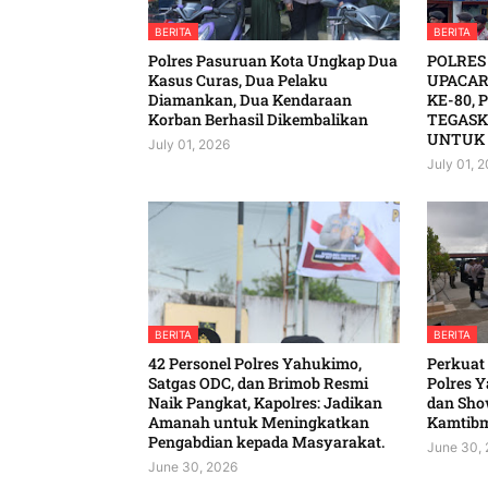
BERITA
BERITA
Polres Pasuruan Kota Ungkap Dua
POLRES
Kasus Curas, Dua Pelaku
UPACAR
Diamankan, Dua Kendaraan
KE-80, 
Korban Berhasil Dikembalikan
TEGASK
UNTUK 
July 01, 2026
July 01, 
BERITA
BERITA
42 Personel Polres Yahukimo,
‎Perkuat
Satgas ODC, dan Brimob Resmi
Polres Y
Naik Pangkat, Kapolres: Jadikan
dan Show
Amanah untuk Meningkatkan
Kamtibmas
Pengabdian kepada Masyarakat. ‎
June 30,
June 30, 2026