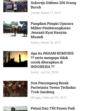
Sukorejo Didemo 200 Orang
Buruh
Jumat, Maret 17, 2017
Pangdam Pimpin Upacara
Militer Pemberangkatan
Jenazah Kyai Hasyim
Muzadi
Kamis, Maret 16, 2017
Apa itu PAHAM KOMUNIS
?? serta mengapa tidak
cocok diterapkan di
INDONESIA ??
Senin, Juli 04, 2016
Dua Penumpang Becak
Pariwisata Tewas Terlindas
Truk Gandeng
Minggu, Februari 05, 2017
Petani Dan TNI Panen Padi