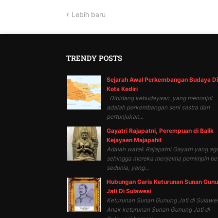
Lebih baru
TRENDY POSTS
Sejarah Awal Perkembangan Budaya Di
Kota Kediri
Dibidang kebudayaan, yang menonjol
adalah perkembangan seni sastra dan
pertunjukan...
Gayatri Rajapatni, Perempuan di Balik
Kejayaan Majapahit
Adalah watak Rajapatni Gayatri yang ag
sehingga mereka menjelma pemimpin be
sedunia, yang...
Hubungan Garis Keturunan Sunan Gun
Jati Di Sulawesi
Keturunan Sunan Gunung Jati di Sulawes
Anak keturunan Sunan Gunung Jati di