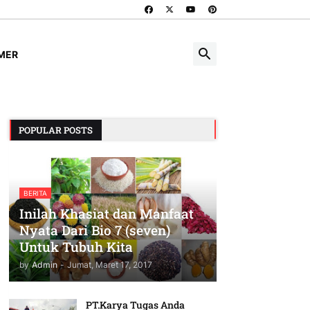
IMER
POPULAR POSTS
BERITA
Inilah Khasiat dan Manfaat
Nyata Dari Bio 7 (seven)
Untuk Tubuh Kita
by
Admin
-
Jumat, Maret 17, 2017
PT.Karya Tugas Anda