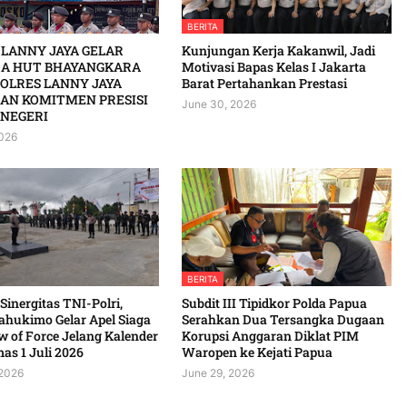
BERITA
 LANNY JAYA GELAR
Kunjungan Kerja Kakanwil, Jadi
A HUT BHAYANGKARA
Motivasi Bapas Kelas I Jakarta
POLRES LANNY JAYA
Barat Pertahankan Prestasi
AN KOMITMEN PRESISI
June 30, 2026
NEGERI
2026
BERITA
 Sinergitas TNI-Polri,
Subdit III Tipidkor Polda Papua
ahukimo Gelar Apel Siaga
Serahkan Dua Tersangka Dugaan
 of Force Jelang Kalender
Korupsi Anggaran Diklat PIM
 1 Juli 2026 ‎ ‎
Waropen ke Kejati Papua
 2026
June 29, 2026