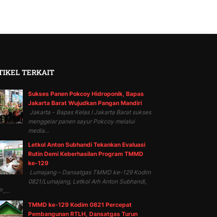
TIKEL TERKAIT
Sukses Panen Pokcoy Hidroponik, Bapas
Jakarta Barat Wujudkan Pangan Mandiri
Jakarta - Bapas Kelas I Jakarta Barat sukses
menggelar panen sayur Pokcoy melalui
media...
Letkol Anton Subhandi Tekankan Evaluasi
Rutin Demi Keberhasilan Program TMMD
ke-129
Lumajang – Dansatgas TMMD ke-129 Kodim
0821/Lumajang, Letkol Arh Anton Subhandi,
.,...
TMMD ke-129 Kodim 0821 Percepat
Pembangunan RTLH, Dansatgas Turun