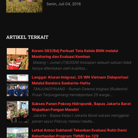
Senin, Juli 04, 2016
ARTIKEL TERKAIT
Korem 083/Bdj Perkuat Tata Kelola BMN melalui
Monitoring dan Evaluasi Kemhan
Malang – Jumat (7/8/2026) Kesiapan sebuah satuan tidak
hanya ditentukan oleh kualitas...
Langgar Aturan Imigrasi, 25 WN Vietnam Dideportasi
Melalui Bandara Soekarno-Hatta
TANJUNGPINANG - Rumah Detensi Imigrasi (Rudenim)
Pusat Tanjungpinang mendeportasi 25 warga...
Sukses Panen Pokcoy Hidroponik, Bapas Jakarta Barat
Wujudkan Pangan Mandiri
Jakarta - Bapas Kelas I Jakarta Barat sukses menggelar
panen sayur Pokcoy melalui media...
Letkol Anton Subhandi Tekankan Evaluasi Rutin Demi
Keberhasilan Program TMMD ke-129