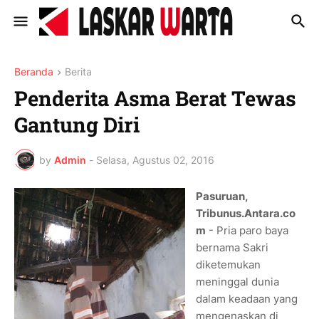
Beranda
Berita
Penderita Asma Berat Tewas
Gantung Diri
by
Admin
-
Selasa, Agustus 02, 2016
Pasuruan,
Tribunus.Antara.co
m
- Pria paro baya
bernama Sakri
diketemukan
meninggal dunia
dalam keadaan yang
mengenaskan di