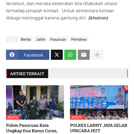
tersebut, dan merasa keberatan bila dilakukan otopsi
terhadap jenazah korban. Untuk sementara korban
diduga meninggal karena gantung diri.
(khoiron)
Tags
Berita
Jatim
Pasuruan
Peristiwa
Facebook
ARTIKE TERKAIT
BERITA
BERITA
Polres Pasuruan Kota
POLRES LANNY JAYA GELAR
Ungkap Dua Kasus Curas,
UPACARA HUT