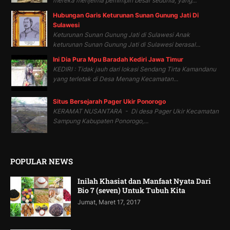
mereka menjelma pemimpin besar sedunia, yang...
Hubungan Garis Keturunan Sunan Gunung Jati Di
Sulawesi
Keturunan Sunan Gunung Jati di Sulawesi Anak
keturunan Sunan Gunung Jati di Sulawesi berasal...
Ini Dia Pura Mpu Baradah Kediri Jawa Timur
KEDIRI : Tidak jauh dari lokasi Sendang Tirta Kamandanu
yang terletak di Desa Menang Kecamatan...
Situs Bersejarah Pager Ukir Ponorogo
KERAMAT NUSANTARA - Di desa Pager Ukir Kecamatan
Sampung Kabupaten Ponorogo,...
POPULAR NEWS
Inilah Khasiat dan Manfaat Nyata Dari
Bio 7 (seven) Untuk Tubuh Kita
Jumat, Maret 17, 2017