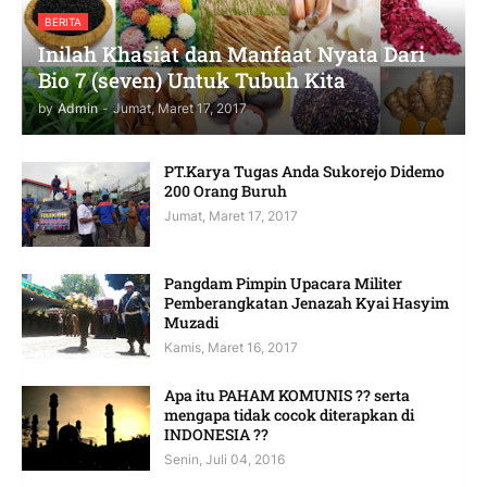
BERITA
Inilah Khasiat dan Manfaat Nyata Dari
Bio 7 (seven) Untuk Tubuh Kita
by
Admin
-
Jumat, Maret 17, 2017
PT.Karya Tugas Anda Sukorejo Didemo
200 Orang Buruh
Jumat, Maret 17, 2017
Pangdam Pimpin Upacara Militer
Pemberangkatan Jenazah Kyai Hasyim
Muzadi
Kamis, Maret 16, 2017
Apa itu PAHAM KOMUNIS ?? serta
mengapa tidak cocok diterapkan di
INDONESIA ??
Senin, Juli 04, 2016