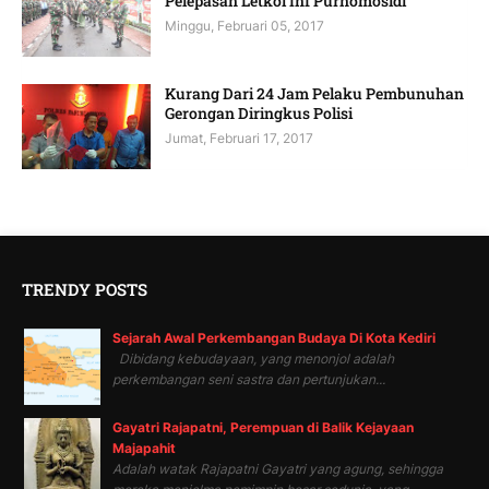
Pelepasan Letkol Inf Purnomosidi
Minggu, Februari 05, 2017
Kurang Dari 24 Jam Pelaku Pembunuhan
Gerongan Diringkus Polisi
Jumat, Februari 17, 2017
TRENDY POSTS
Sejarah Awal Perkembangan Budaya Di Kota Kediri
Dibidang kebudayaan, yang menonjol adalah
perkembangan seni sastra dan pertunjukan...
Gayatri Rajapatni, Perempuan di Balik Kejayaan
Majapahit
Adalah watak Rajapatni Gayatri yang agung, sehingga