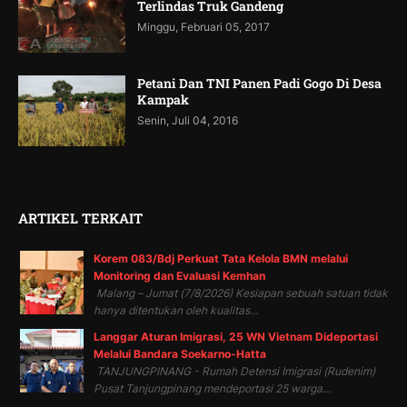
Terlindas Truk Gandeng
Minggu, Februari 05, 2017
Petani Dan TNI Panen Padi Gogo Di Desa
Kampak
Senin, Juli 04, 2016
ARTIKEL TERKAIT
Korem 083/Bdj Perkuat Tata Kelola BMN melalui
Monitoring dan Evaluasi Kemhan
Malang – Jumat (7/8/2026) Kesiapan sebuah satuan tidak
hanya ditentukan oleh kualitas...
Langgar Aturan Imigrasi, 25 WN Vietnam Dideportasi
Melalui Bandara Soekarno-Hatta
TANJUNGPINANG - Rumah Detensi Imigrasi (Rudenim)
Pusat Tanjungpinang mendeportasi 25 warga...