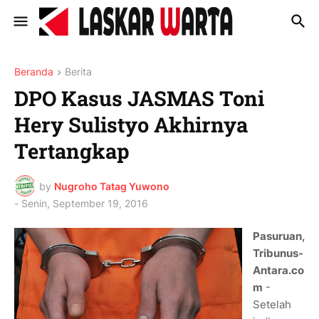
Beranda
Berita
DPO Kasus JASMAS Toni
Hery Sulistyo Akhirnya
Tertangkap
by
Nugroho Tatag Yuwono
-
Senin, September 19, 2016
Pasuruan,
Tribunus-
Antara.co
m
-
Setelah