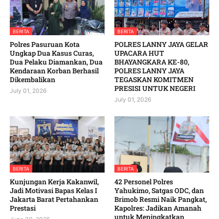
BERITA
BERITA
Polres Pasuruan Kota
POLRES LANNY JAYA GELAR
Ungkap Dua Kasus Curas,
UPACARA HUT
Dua Pelaku Diamankan, Dua
BHAYANGKARA KE-80,
Kendaraan Korban Berhasil
POLRES LANNY JAYA
Dikembalikan
TEGASKAN KOMITMEN
PRESISI UNTUK NEGERI
July 01, 2026
July 01, 2026
BERITA
BERITA
Kunjungan Kerja Kakanwil,
42 Personel Polres
Jadi Motivasi Bapas Kelas I
Yahukimo, Satgas ODC, dan
Jakarta Barat Pertahankan
Brimob Resmi Naik Pangkat,
Prestasi
Kapolres: Jadikan Amanah
untuk Meningkatkan