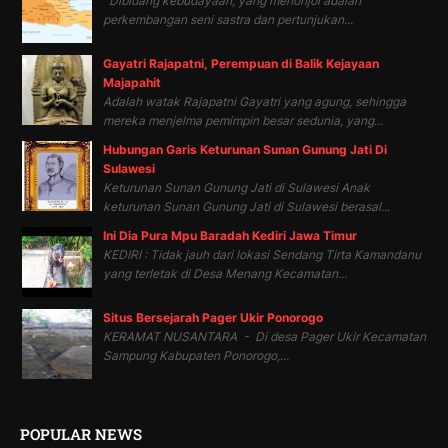
Dibidang kebudayaan, yang menonjol adalah
perkembangan seni sastra dan pertunjukan...
Gayatri Rajapatni, Perempuan di Balik Kejayaan
Majapahit
Adalah watak Rajapatni Gayatri yang agung, sehingga
mereka menjelma pemimpin besar sedunia, yang...
Hubungan Garis Keturunan Sunan Gunung Jati Di
Sulawesi
Keturunan Sunan Gunung Jati di Sulawesi Anak
keturunan Sunan Gunung Jati di Sulawesi berasal...
Ini Dia Pura Mpu Baradah Kediri Jawa Timur
KEDIRI : Tidak jauh dari lokasi Sendang Tirta Kamandanu
yang terletak di Desa Menang Kecamatan...
Situs Bersejarah Pager Ukir Ponorogo
KERAMAT NUSANTARA - Di desa Pager Ukir Kecamatan
Sampung Kabupaten Ponorogo,...
POPULAR NEWS