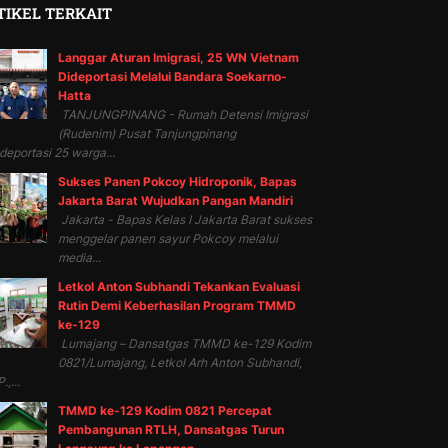
TIKEL TERKAIT
Langgar Aturan Imigrasi, 25 WN Vietnam
Dideportasi Melalui Bandara Soekarno-
Hatta
TANJUNGPINANG - Rumah Detensi Imigrasi
(Rudenim) Pusat Tanjungpinang
eportasi 25 warga...
Sukses Panen Pokcoy Hidroponik, Bapas
Jakarta Barat Wujudkan Pangan Mandiri
Jakarta - Bapas Kelas I Jakarta Barat sukses
menggelar panen sayur Pokcoy melalui
media...
Letkol Anton Subhandi Tekankan Evaluasi
Rutin Demi Keberhasilan Program TMMD
ke-129
Lumajang – Dansatgas TMMD ke-129 Kodim
0821/Lumajang, Letkol Arh Anton Subhandi,
.,...
TMMD ke-129 Kodim 0821 Percepat
Pembangunan RTLH, Dansatgas Turun