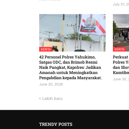
July 01, 
BERITA
BERITA
42 Personel Polres Yahukimo,
‎Perkuat
Satgas ODC, dan Brimob Resmi
Polres Y
Naik Pangkat, Kapolres: Jadikan
dan Show
Amanah untuk Meningkatkan
Kamtibmas
Pengabdian kepada Masyarakat. ‎
June 30,
June 30, 2026
Lebih baru
TRENDY POSTS