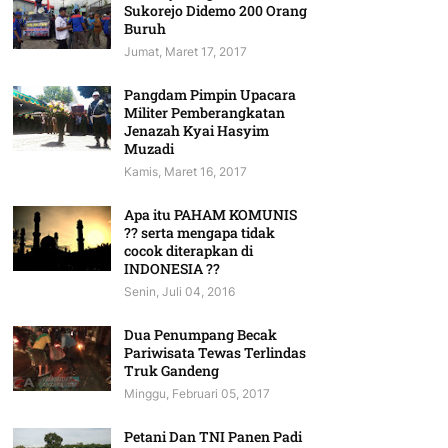
Sukorejo Didemo 200 Orang
Buruh
Jumat, Maret 17, 2017
Pangdam Pimpin Upacara
Militer Pemberangkatan
Jenazah Kyai Hasyim
Muzadi
Kamis, Maret 16, 2017
Apa itu PAHAM KOMUNIS
?? serta mengapa tidak
cocok diterapkan di
INDONESIA ??
Senin, Juli 04, 2016
Dua Penumpang Becak
Pariwisata Tewas Terlindas
Truk Gandeng
Minggu, Februari 05, 2017
Petani Dan TNI Panen Padi