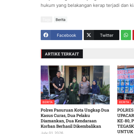
hukum yang belakangan kerap terjadi dan ki
Tags
Berita
Facebook
Twitter
ARTIKE TERKAIT
BERITA
BERITA
Polres Pasuruan Kota Ungkap Dua
POLRES
Kasus Curas, Dua Pelaku
UPACAR
Diamankan, Dua Kendaraan
KE-80, 
Korban Berhasil Dikembalikan
TEGASK
UNTUK 
July 01, 2026