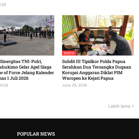
2026
BERITA
 Sinergitas TNI-Polri,
Subdit III Tipidkor Polda Papua
ahukimo Gelar Apel Siaga
Serahkan Dua Tersangka Dugaan
 of Force Jelang Kalender
Korupsi Anggaran Diklat PIM
 1 Juli 2026 ‎ ‎
Waropen ke Kejati Papua
 2026
June 29, 2026
Lebih lama
POPULAR NEWS