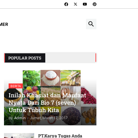
IMER
POPULAR POSTS
BERITA
Inilah Khasiat dan Manfaat
Nyata Dari Bio 7 (seven)
Untuk Tubuh Kita
by
Admin
-
Jumat, Maret 17, 2017
PT.Karya Tugas Anda