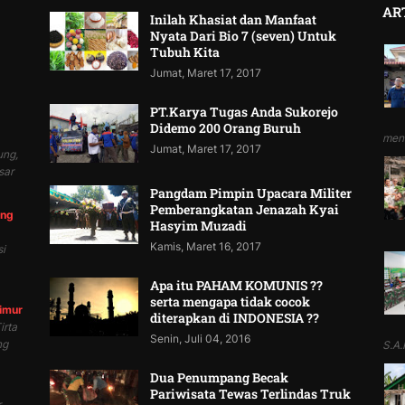
AR
Inilah Khasiat dan Manfaat
Nyata Dari Bio 7 (seven) Untuk
Tubuh Kita
Jumat, Maret 17, 2017
PT.Karya Tugas Anda Sukorejo
Didemo 200 Orang Buruh
mend
Jumat, Maret 17, 2017
ung,
sar
Pangdam Pimpin Upacara Militer
Pemberangkatan Jenazah Kyai
ung
Hasyim Muzadi
Kamis, Maret 16, 2017
i
Apa itu PAHAM KOMUNIS ??
serta mengapa tidak cocok
Timur
diterapkan di INDONESIA ??
irta
Senin, Juli 04, 2016
ng
S.A.P
Dua Penumpang Becak
Pariwisata Tewas Terlindas Truk
r