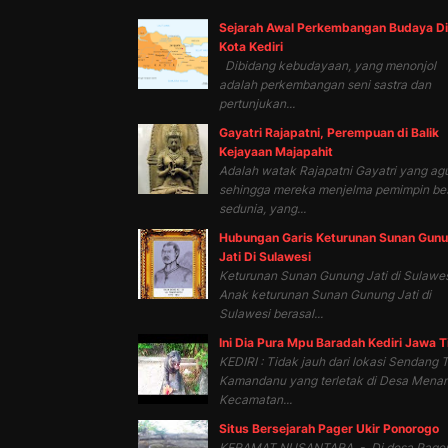
Sejarah Awal Perkembangan Budaya Di
Kota Kediri
Dibidang kebudayaan, yang menonjol
adalah perkembangan seni sastra dan
pertunjukan...
Gayatri Rajapatni, Perempuan di Balik
Kejayaan Majapahit
Adalah watak Rajapatni Gayatri yang ag
sehingga mereka menjelma pemimpin be
sedunia, yang...
Hubungan Garis Keturunan Sunan Gun
Jati Di Sulawesi
Keturunan Sunan Gunung Jati di Sulawes
Anak keturunan Sunan Gunung Jati di
Sulawesi berasal...
Ini Dia Pura Mpu Baradah Kediri Jawa 
KEDIRI : Tidak jauh dari lokasi Sendang T
Kamandanu yang terletak di Desa Mena
Kecamatan...
Situs Bersejarah Pager Ukir Ponorogo
KERAMAT NUSANTARA - Di desa Page