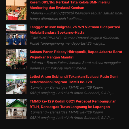
Korem 083/Bdj Perkuat Tata Kelola BMN melalui
Monitoring dan Evaluasi Kemhan
Malang – Jumat (7/8/2026) Kesiapan sebuah satuan tidak
hanya ditentukan oleh kualitas...
Langgar Aturan Imigrasi, 25 WN Vietnam Dideportasi
Melalui Bandara Soekarno-Hatta
TANJUNGPINANG - Rumah Detensi Imigrasi (Rudenim)
Pusat Tanjungpinang mendeportasi 25 warga...
Sukses Panen Pokcoy Hidroponik, Bapas Jakarta Barat
Wujudkan Pangan Mandiri
Jakarta - Bapas Kelas I Jakarta Barat sukses menggelar
panen sayur Pokcoy melalui media...
Letkol Anton Subhandi Tekankan Evaluasi Rutin Demi
Keberhasilan Program TMMD ke-129
Lumajang – Dansatgas TMMD ke-129 Kodim
0821/Lumajang, Letkol Arh Anton Subhandi, S.A.P.,...
TMMD ke-129 Kodim 0821 Percepat Pembangunan
RTLH, Dansatgas Turun Langsung ke Lapangan
Lumajang – Dansatgas TMMD ke-129 Kodim
0821/Lumajang, Letkol Arh Anton Subhandi, S.A.P.,...