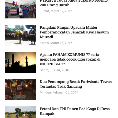
PT.Karya Tugas Anda Sukorejo Didemo
200 Orang Buruh
Jumat, Maret 17, 2017
Pangdam Pimpin Upacara Militer
Pemberangkatan Jenazah Kyai Hasyim
Muzadi
Kamis, Maret 16, 2017
Apa itu PAHAM KOMUNIS ?? serta
mengapa tidak cocok diterapkan di
INDONESIA ??
Senin, Juli 04, 2016
Dua Penumpang Becak Pariwisata Tewas
Terlindas Truk Gandeng
Minggu, Februari 05, 2017
Petani Dan TNI Panen Padi Gogo Di Desa
Kampak