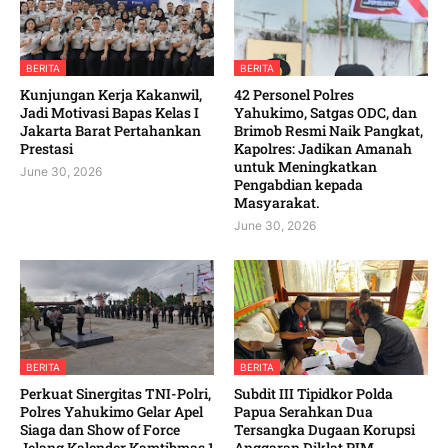
BERITA
BERITA
Kunjungan Kerja Kakanwil,
42 Personel Polres
Jadi Motivasi Bapas Kelas I
Yahukimo, Satgas ODC, dan
Jakarta Barat Pertahankan
Brimob Resmi Naik Pangkat,
Prestasi
Kapolres: Jadikan Amanah
untuk Meningkatkan
June 30, 2026
Pengabdian kepada
Masyarakat. ‎
June 30, 2026
BERITA
BERITA
‎Perkuat Sinergitas TNI-Polri,
Subdit III Tipidkor Polda
Polres Yahukimo Gelar Apel
Papua Serahkan Dua
Siaga dan Show of Force
Tersangka Dugaan Korupsi
Jelang Kalender Kamtibmas 1
Anggaran Diklat PIM