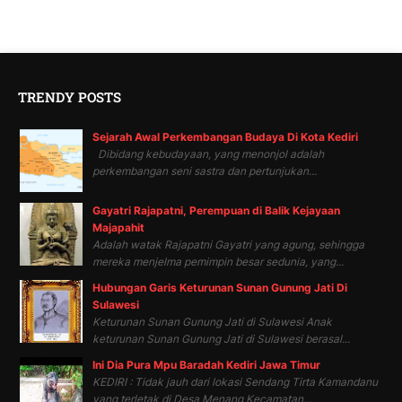
TRENDY POSTS
Sejarah Awal Perkembangan Budaya Di Kota Kediri
Dibidang kebudayaan, yang menonjol adalah
perkembangan seni sastra dan pertunjukan...
Gayatri Rajapatni, Perempuan di Balik Kejayaan
Majapahit
Adalah watak Rajapatni Gayatri yang agung, sehingga
mereka menjelma pemimpin besar sedunia, yang...
Hubungan Garis Keturunan Sunan Gunung Jati Di
Sulawesi
Keturunan Sunan Gunung Jati di Sulawesi Anak
keturunan Sunan Gunung Jati di Sulawesi berasal...
Ini Dia Pura Mpu Baradah Kediri Jawa Timur
KEDIRI : Tidak jauh dari lokasi Sendang Tirta Kamandanu
yang terletak di Desa Menang Kecamatan...