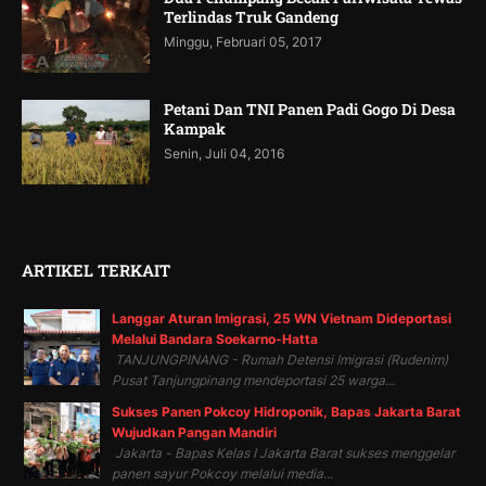
Terlindas Truk Gandeng
Minggu, Februari 05, 2017
Petani Dan TNI Panen Padi Gogo Di Desa
Kampak
Senin, Juli 04, 2016
ARTIKEL TERKAIT
Langgar Aturan Imigrasi, 25 WN Vietnam Dideportasi
Melalui Bandara Soekarno-Hatta
TANJUNGPINANG - Rumah Detensi Imigrasi (Rudenim)
Pusat Tanjungpinang mendeportasi 25 warga...
Sukses Panen Pokcoy Hidroponik, Bapas Jakarta Barat
Wujudkan Pangan Mandiri
Jakarta - Bapas Kelas I Jakarta Barat sukses menggelar
panen sayur Pokcoy melalui media...