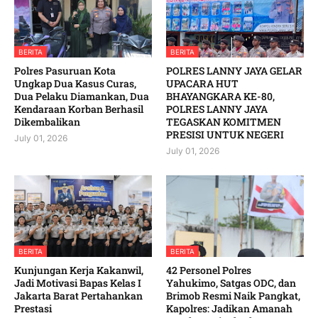
BERITA
BERITA
Polres Pasuruan Kota
POLRES LANNY JAYA GELAR
Ungkap Dua Kasus Curas,
UPACARA HUT
Dua Pelaku Diamankan, Dua
BHAYANGKARA KE-80,
Kendaraan Korban Berhasil
POLRES LANNY JAYA
Dikembalikan
TEGASKAN KOMITMEN
PRESISI UNTUK NEGERI
July 01, 2026
July 01, 2026
BERITA
BERITA
Kunjungan Kerja Kakanwil,
42 Personel Polres
Jadi Motivasi Bapas Kelas I
Yahukimo, Satgas ODC, dan
Jakarta Barat Pertahankan
Brimob Resmi Naik Pangkat,
Prestasi
Kapolres: Jadikan Amanah