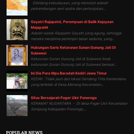
Dibidang kebudayaan, yang menonjol adalah
perkembangan seni sastra dan pertunjukan...
Gayatri Rajapatni, Perempuan di Balik Kejayaan
Majapahit
Adalah watak Rajapatni Gayatri yang agung, sehingga
mereka menjelma pemimpin besar sedunia, yang...
Hubungan Garis Keturunan Sunan Gunung Jati Di
Sulawesi
Keturunan Sunan Gunung Jati di Sulawesi Anak
keturunan Sunan Gunung Jati di Sulawesi berasal...
Ini Dia Pura Mpu Baradah Kediri Jawa Timur
KEDIRI : Tidak jauh dari lokasi Sendang Tirta Kamandanu
yang terletak di Desa Menang Kecamatan...
Situs Bersejarah Pager Ukir Ponorogo
KERAMAT NUSANTARA - Di desa Pager Ukir Kecamatan
Sampung Kabupaten Ponorogo,...
POPULAR NEWS