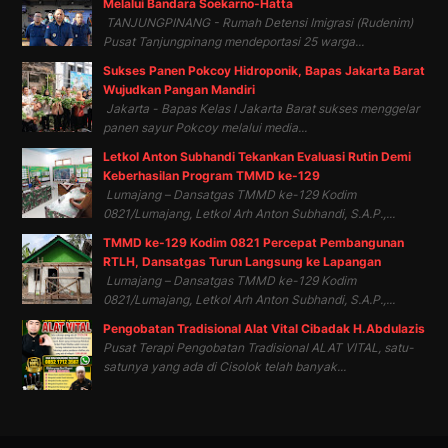
Melalui Bandara Soekarno-Hatta
TANJUNGPINANG - Rumah Detensi Imigrasi (Rudenim)
Pusat Tanjungpinang mendeportasi 25 warga...
Sukses Panen Pokcoy Hidroponik, Bapas Jakarta Barat
Wujudkan Pangan Mandiri
Jakarta - Bapas Kelas I Jakarta Barat sukses menggelar
panen sayur Pokcoy melalui media...
Letkol Anton Subhandi Tekankan Evaluasi Rutin Demi
Keberhasilan Program TMMD ke-129
Lumajang – Dansatgas TMMD ke-129 Kodim
0821/Lumajang, Letkol Arh Anton Subhandi, S.A.P.,...
TMMD ke-129 Kodim 0821 Percepat Pembangunan
RTLH, Dansatgas Turun Langsung ke Lapangan
Lumajang – Dansatgas TMMD ke-129 Kodim
0821/Lumajang, Letkol Arh Anton Subhandi, S.A.P.,...
Pengobatan Tradisional Alat Vital Cibadak H.Abdulazis
Pusat Terapi Pengobatan Tradisional ALAT VITAL, satu-
satunya yang ada di Cisolok telah banyak...