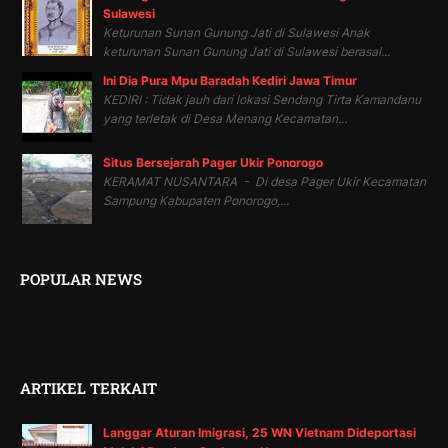
Sulawesi
Keturunan Sunan Gunung Jati di Sulawesi Anak
keturunan Sunan Gunung Jati di Sulawesi berasal...
Ini Dia Pura Mpu Baradah Kediri Jawa Timur
KEDIRI : Tidak jauh dari lokasi Sendang Tirta Kamandanu
yang terletak di Desa Menang Kecamatan...
Situs Bersejarah Pager Ukir Ponorogo
KERAMAT NUSANTARA - Di desa Pager Ukir Kecamatan
Sampung Kabupaten Ponorogo,...
POPULAR NEWS
ARTIKEL TERKAIT
Langgar Aturan Imigrasi, 25 WN Vietnam Dideportasi