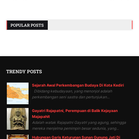
POPULAR POSTS
TRENDY POSTS
Sejarah Awal Perkembangan Budaya Di Kota Kediri
Dibidang kebudayaan, yang menonjol adalah
perkembangan seni sastra dan pertunjukan...
Gayatri Rajapatni, Perempuan di Balik Kejayaan
Majapahit
Adalah watak Rajapatni Gayatri yang agung, sehingga
mereka menjelma pemimpin besar sedunia, yang...
Hubungan Garis Keturunan Sunan Gunung Jati Di