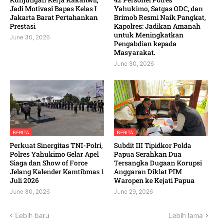
Jadi Motivasi Bapas Kelas I
Yahukimo, Satgas ODC, dan
Jakarta Barat Pertahankan
Brimob Resmi Naik Pangkat,
Prestasi
Kapolres: Jadikan Amanah
untuk Meningkatkan
June 30, 2026
Pengabdian kepada
Masyarakat. ‎
June 30, 2026
BERITA
BERITA
‎Perkuat Sinergitas TNI-Polri,
Subdit III Tipidkor Polda
Polres Yahukimo Gelar Apel
Papua Serahkan Dua
Siaga dan Show of Force
Tersangka Dugaan Korupsi
Jelang Kalender Kamtibmas 1
Anggaran Diklat PIM
Juli 2026 ‎ ‎
Waropen ke Kejati Papua
June 30, 2026
June 29, 2026
Lebih baru
Lebih lama