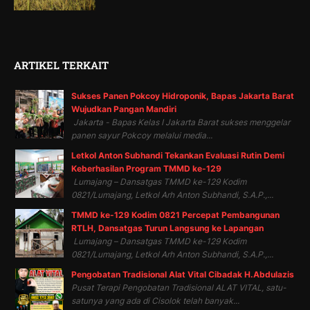
ARTIKEL TERKAIT
Sukses Panen Pokcoy Hidroponik, Bapas Jakarta Barat
Wujudkan Pangan Mandiri
Jakarta - Bapas Kelas I Jakarta Barat sukses menggelar
panen sayur Pokcoy melalui media...
Letkol Anton Subhandi Tekankan Evaluasi Rutin Demi
Keberhasilan Program TMMD ke-129
Lumajang – Dansatgas TMMD ke-129 Kodim
0821/Lumajang, Letkol Arh Anton Subhandi, S.A.P.,...
TMMD ke-129 Kodim 0821 Percepat Pembangunan
RTLH, Dansatgas Turun Langsung ke Lapangan
Lumajang – Dansatgas TMMD ke-129 Kodim
0821/Lumajang, Letkol Arh Anton Subhandi, S.A.P.,...
Pengobatan Tradisional Alat Vital Cibadak H.Abdulazis
Pusat Terapi Pengobatan Tradisional ALAT VITAL, satu-
satunya yang ada di Cisolok telah banyak...