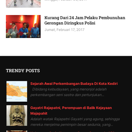
Kurang Dari 24 Jam Pelaku Pembunuhan
Gerongan Diringkus Polisi
Jumat, Februari 17, 2017
TRENDY POSTS
Sejarah Awal Perkembangan Budaya Di Kota Kediri
Dibidang kebudayaan, yang menonjol adalah
perkembangan seni sastra dan pertunjukan...
Gayatri Rajapatni, Perempuan di Balik Kejayaan
Majapahit
Adalah watak Rajapatni Gayatri yang agung, sehingga
mereka menjelma pemimpin besar sedunia, yang...