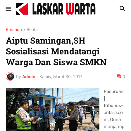
Beranda
Berita
Aiptu Samingan,SH
Sosialisasi Mendatangi
Warga Dan Siswa SMKN
by
Admin
-
Kamis, Maret 30, 2017
0
Pasuruan
|
tribunus-
antara.co
m, Guna
menjaring