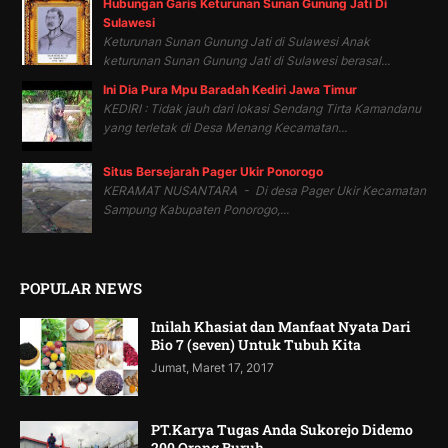
Hubungan Garis Keturunan Sunan Gunung Jati Di
Sulawesi
Keturunan Sunan Gunung Jati di Sulawesi Anak
keturunan Sunan Gunung Jati di Sulawesi berasal...
Ini Dia Pura Mpu Baradah Kediri Jawa Timur
KEDIRI : Tidak jauh dari lokasi Sendang Tirta Kamandanu
yang terletak di Desa Menang Kecamatan...
Situs Bersejarah Pager Ukir Ponorogo
KERAMAT NUSANTARA - Di desa Pager Ukir Kecamatan
Sampung Kabupaten Ponorogo,...
POPULAR NEWS
Inilah Khasiat dan Manfaat Nyata Dari
Bio 7 (seven) Untuk Tubuh Kita
Jumat, Maret 17, 2017
PT.Karya Tugas Anda Sukorejo Didemo
200 Orang Buruh