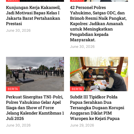
Kunjungan Kerja Kakanwil,
42 Personel Polres
Jadi Motivasi Bapas Kelas I
Yahukimo, Satgas ODC, dan
Jakarta Barat Pertahankan
Brimob Resmi Naik Pangkat,
Prestasi
Kapolres: Jadikan Amanah
untuk Meningkatkan
June 30, 2026
Pengabdian kepada
Masyarakat. ‎
June 30, 2026
BERITA
BERITA
‎Perkuat Sinergitas TNI-Polri,
Subdit III Tipidkor Polda
Polres Yahukimo Gelar Apel
Papua Serahkan Dua
Siaga dan Show of Force
Tersangka Dugaan Korupsi
Jelang Kalender Kamtibmas 1
Anggaran Diklat PIM
Juli 2026 ‎ ‎
Waropen ke Kejati Papua
June 30, 2026
June 29, 2026