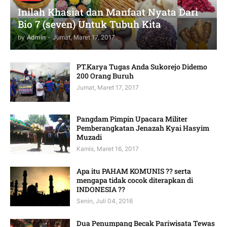
Inilah Khasiat dan Manfaat Nyata Dari
Bio 7 (seven) Untuk Tubuh Kita
by
Admin
-
Jumat, Maret 17, 2017
PT.Karya Tugas Anda Sukorejo Didemo
200 Orang Buruh
Jumat, Maret 17, 2017
Pangdam Pimpin Upacara Militer
Pemberangkatan Jenazah Kyai Hasyim
Muzadi
Kamis, Maret 16, 2017
Apa itu PAHAM KOMUNIS ?? serta
mengapa tidak cocok diterapkan di
INDONESIA ??
Senin, Juli 04, 2016
Dua Penumpang Becak Pariwisata Tewas