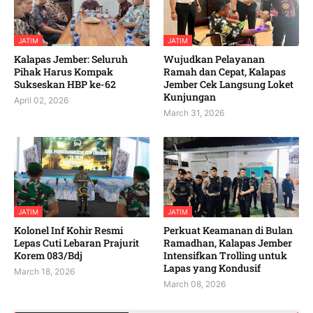
JATIM
JATIM
Kalapas Jember: Seluruh
Wujudkan Pelayanan
Pihak Harus Kompak
Ramah dan Cepat, Kalapas
Sukseskan HBP ke-62
Jember Cek Langsung Loket
Kunjungan
April 02, 2026
March 31, 2026
JATIM
JATIM
Kolonel Inf Kohir Resmi
Perkuat Keamanan di Bulan
Lepas Cuti Lebaran Prajurit
Ramadhan, Kalapas Jember
Korem 083/Bdj
Intensifkan Trolling untuk
Lapas yang Kondusif
March 18, 2026
March 08, 2026