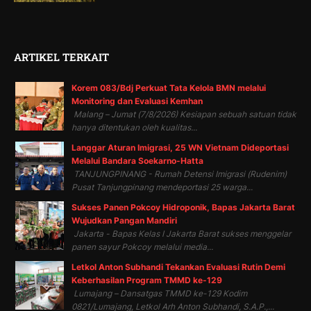
ARTIKEL TERKAIT
Korem 083/Bdj Perkuat Tata Kelola BMN melalui
Monitoring dan Evaluasi Kemhan
Malang – Jumat (7/8/2026) Kesiapan sebuah satuan tidak
hanya ditentukan oleh kualitas...
Langgar Aturan Imigrasi, 25 WN Vietnam Dideportasi
Melalui Bandara Soekarno-Hatta
TANJUNGPINANG - Rumah Detensi Imigrasi (Rudenim)
Pusat Tanjungpinang mendeportasi 25 warga...
Sukses Panen Pokcoy Hidroponik, Bapas Jakarta Barat
Wujudkan Pangan Mandiri
Jakarta - Bapas Kelas I Jakarta Barat sukses menggelar
panen sayur Pokcoy melalui media...
Letkol Anton Subhandi Tekankan Evaluasi Rutin Demi
Keberhasilan Program TMMD ke-129
Lumajang – Dansatgas TMMD ke-129 Kodim
0821/Lumajang, Letkol Arh Anton Subhandi, S.A.P.,...