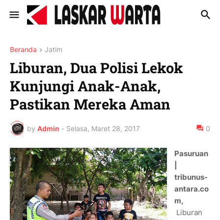
Beranda
Jatim
Liburan, Dua Polisi Lekok
Kunjungi Anak-Anak,
Pastikan Mereka Aman
by
Admin
-
Selasa, Maret 28, 2017
0
Pasuruan
|
tribunus-
antara.co
m,
Liburan