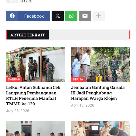
Tags
Jatim
Facebook
ARTIKE TERKAIT
DAERAH
BERITA
Letkol Anton Subhandi Cek
Jembatan Gantung Garuda
Langsung Pembangunan
III Jadi Penghubung
RTLH Penerima Manfaat
Harapan Warga Klojen
TMMD ke-129
April 18, 2026
July 28, 2026