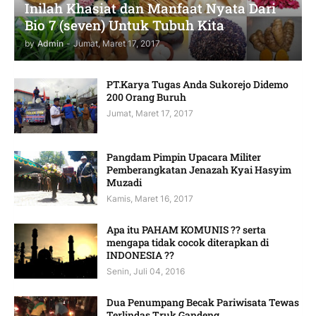
Inilah Khasiat dan Manfaat Nyata Dari
Bio 7 (seven) Untuk Tubuh Kita
by
Admin
-
Jumat, Maret 17, 2017
PT.Karya Tugas Anda Sukorejo Didemo
200 Orang Buruh
Jumat, Maret 17, 2017
Pangdam Pimpin Upacara Militer
Pemberangkatan Jenazah Kyai Hasyim
Muzadi
Kamis, Maret 16, 2017
Apa itu PAHAM KOMUNIS ?? serta
mengapa tidak cocok diterapkan di
INDONESIA ??
Senin, Juli 04, 2016
Dua Penumpang Becak Pariwisata Tewas
Terlindas Truk Gandeng