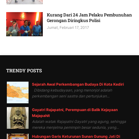
Kurang Dari 24 Jam Pelaku Pembunuhan
Gerongan Diringkus Polisi
Jumat, Februari 17, 2017
TRENDY POSTS
Sejarah Awal Perkembangan Budaya Di Kota Kediri
Dibidang kebudayaan, yang menonjol adalah
perkembangan seni sastra dan pertunjukan...
Gayatri Rajapatni, Perempuan di Balik Kejayaan
Majapahit
Adalah watak Rajapatni Gayatri yang agung, sehingga
mereka menjelma pemimpin besar sedunia, yang...
Hubungan Garis Keturunan Sunan Gunung Jati Di