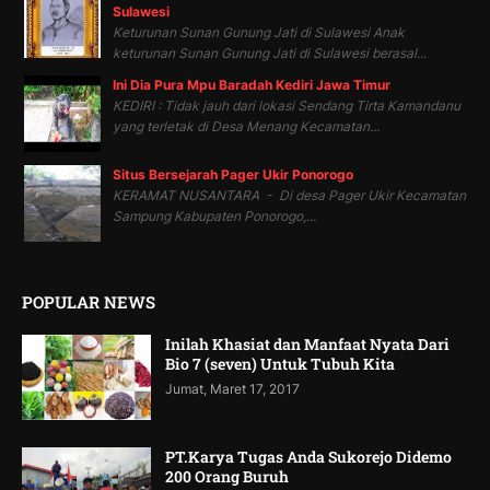
Sulawesi
Keturunan Sunan Gunung Jati di Sulawesi Anak
keturunan Sunan Gunung Jati di Sulawesi berasal...
Ini Dia Pura Mpu Baradah Kediri Jawa Timur
KEDIRI : Tidak jauh dari lokasi Sendang Tirta Kamandanu
yang terletak di Desa Menang Kecamatan...
Situs Bersejarah Pager Ukir Ponorogo
KERAMAT NUSANTARA - Di desa Pager Ukir Kecamatan
Sampung Kabupaten Ponorogo,...
POPULAR NEWS
Inilah Khasiat dan Manfaat Nyata Dari
Bio 7 (seven) Untuk Tubuh Kita
Jumat, Maret 17, 2017
PT.Karya Tugas Anda Sukorejo Didemo
200 Orang Buruh