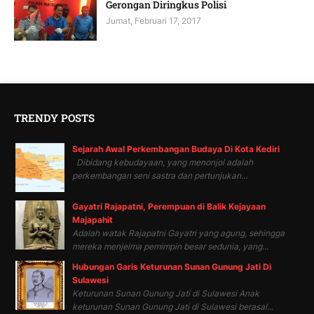
Gerongan Diringkus Polisi
Jumat, Februari 17, 2017
TRENDY POSTS
Sejarah Awal Perkembangan Budaya Di Kota Kediri
Dibidang kebudayaan, yang menonjol adalah
perkembangan seni sastra dan pertunjukan...
Gayatri Rajapatni, Perempuan di Balik Kejayaan
Majapahit
Adalah watak Rajapatni Gayatri yang agung, sehingga
mereka menjelma pemimpin besar sedunia, yang...
Hubungan Garis Keturunan Sunan Gunung Jati Di
Sulawesi
Keturunan Sunan Gunung Jati di Sulawesi Anak
keturunan Sunan Gunung Jati di Sulawesi berasal...