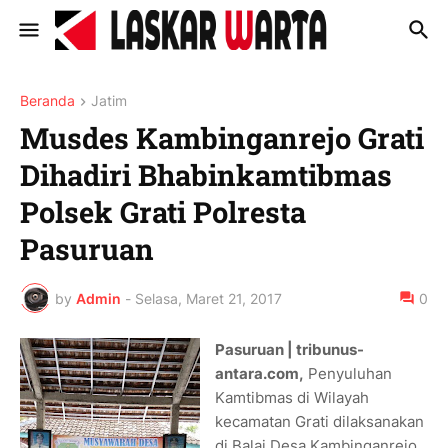
Beranda
Jatim
Musdes Kambinganrejo Grati
Dihadiri Bhabinkamtibmas
Polsek Grati Polresta
Pasuruan
by
Admin
-
Selasa, Maret 21, 2017
0
Pasuruan | tribunu
s-
antara.com,
Penyuluhan
Kamtibmas di Wilayah
kecamatan Grati dilaksanakan
di Balai Desa Kambinganrejo