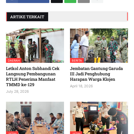
ARTIKE TERKAIT
DAERAH
BERITA
Letkol Anton Subhandi Cek
Jembatan Gantung Garuda
Langsung Pembangunan
III Jadi Penghubung
RTLH Penerima Manfaat
Harapan Warga Klojen
TMMD ke-129
April 18, 2026
July 28, 2026
JATIM
JATIM