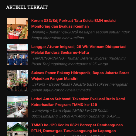
ARTIKEL TERKAIT
Korem 083/Bdj Perkuat Tata Kelola BMN melalui
Monitoring dan Evaluasi Kemhan
Malang – Jumat (7/8/2026) Kesiapan sebuah satuan tidak
hanya ditentukan oleh kualitas...
Langgar Aturan Imigrasi, 25 WN Vietnam Dideportasi
Melalui Bandara Soekarno-Hatta
TANJUNGPINANG - Rumah Detensi Imigrasi (Rudenim)
Pusat Tanjungpinang mendeportasi 25 warga...
Sukses Panen Pokcoy Hidroponik, Bapas Jakarta Barat
Wujudkan Pangan Mandiri
Jakarta - Bapas Kelas I Jakarta Barat sukses menggelar
panen sayur Pokcoy melalui media...
Letkol Anton Subhandi Tekankan Evaluasi Rutin Demi
Keberhasilan Program TMMD ke-129
Lumajang – Dansatgas TMMD ke-129 Kodim
0821/Lumajang, Letkol Arh Anton Subhandi, S.A.P.,...
TMMD ke-129 Kodim 0821 Percepat Pembangunan
RTLH, Dansatgas Turun Langsung ke Lapangan