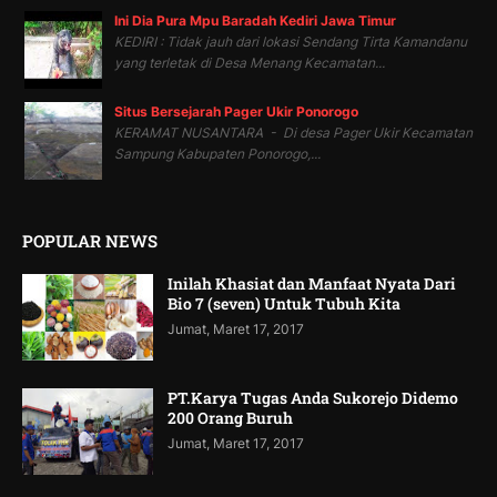
Ini Dia Pura Mpu Baradah Kediri Jawa Timur
KEDIRI : Tidak jauh dari lokasi Sendang Tirta Kamandanu
yang terletak di Desa Menang Kecamatan...
Situs Bersejarah Pager Ukir Ponorogo
KERAMAT NUSANTARA - Di desa Pager Ukir Kecamatan
Sampung Kabupaten Ponorogo,...
POPULAR NEWS
Inilah Khasiat dan Manfaat Nyata Dari
Bio 7 (seven) Untuk Tubuh Kita
Jumat, Maret 17, 2017
PT.Karya Tugas Anda Sukorejo Didemo
200 Orang Buruh
Jumat, Maret 17, 2017