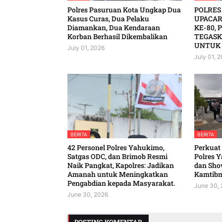
Polres Pasuruan Kota Ungkap Dua
POLRES
Kasus Curas, Dua Pelaku
UPACAR
Diamankan, Dua Kendaraan
KE-80, 
Korban Berhasil Dikembalikan
TEGASK
UNTUK 
July 01, 2026
July 01, 
BERITA
BERITA
42 Personel Polres Yahukimo,
‎Perkuat
Satgas ODC, dan Brimob Resmi
Polres Y
Naik Pangkat, Kapolres: Jadikan
dan Show
Amanah untuk Meningkatkan
Kamtibmas
Pengabdian kepada Masyarakat. ‎
June 30,
June 30, 2026
POSTING KOMENTAR