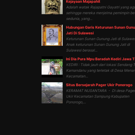
Kejayaan Majapahit
Adalah watak Rajapatni Gayatri yang ag
sehingga mereka menjelma pemimpin be
sedunia, yang...
Hubungan Garis Keturunan Sunan Gun
Jati Di Sulawesi
Keturunan Sunan Gunung Jati di Sulawes
Anak keturunan Sunan Gunung Jati di
Sulawesi berasal...
Ini Dia Pura Mpu Baradah Kediri Jawa 
KEDIRI : Tidak jauh dari lokasi Sendang T
Kamandanu yang terletak di Desa Mena
Kecamatan...
Situs Bersejarah Pager Ukir Ponorogo
KERAMAT NUSANTARA - Di desa Page
Ukir Kecamatan Sampung Kabupaten
Ponorogo,...