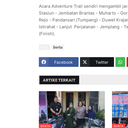
Acara Adventure Trail sendiri mengambil ja
Stasiun - Jembatan Brantas - Muharto - Gor
Rejo - Pandansari (Tumpang) - Duwet Krajan
Istirahat - Lanjut Perjalanan - Jemplang - Te
(Finish).
Tags
Berita
Facebook
Twitter
ARTIKE TERKAIT
BERITA
BERITA