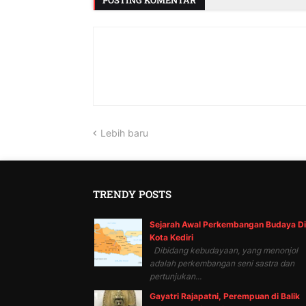
Lebih baru
TRENDY POSTS
Sejarah Awal Perkembangan Budaya Di
Kota Kediri
Dibidang kebudayaan, yang menonjol
adalah perkembangan seni sastra dan
pertunjukan...
Gayatri Rajapatni, Perempuan di Balik