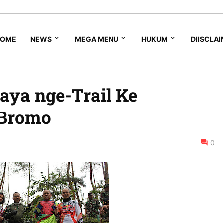
HOME
NEWS
MEGA MENU
HUKUM
DIISCLA
ya nge-Trail Ke
Bromo
0