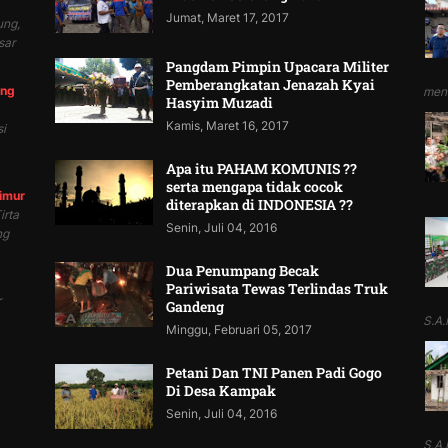
Jumat, Maret 17, 2017
ung,
sar
Pangdam Pimpin Upacara Militer
Pemberangkatan Jenazah Kyai
ung
mend
Hasyim Muzadi
Kamis, Maret 16, 2017
i
Apa itu PAHAM KOMUNIS ??
serta mengapa tidak cocok
Timur
diterapkan di INDONESIA ??
irta
Senin, Juli 04, 2016
ng
Dua Penumpang Becak
Pariwisata Tewas Terlindas Truk
r
Gandeng
S.A.P
Minggu, Februari 05, 2017
Petani Dan TNI Panen Padi Gogo
Di Desa Kampak
Senin, Juli 04, 2016
S.A.P