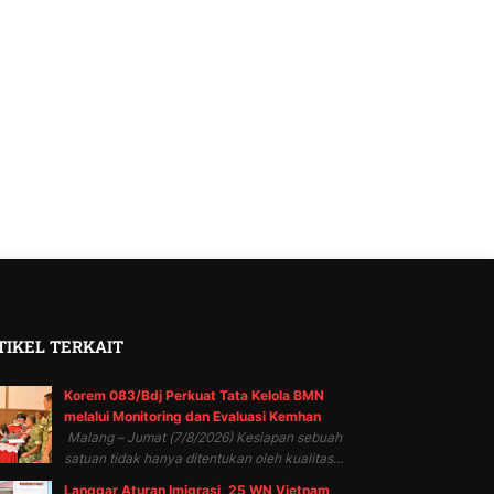
TIKEL TERKAIT
Korem 083/Bdj Perkuat Tata Kelola BMN
melalui Monitoring dan Evaluasi Kemhan
Malang – Jumat (7/8/2026) Kesiapan sebuah
satuan tidak hanya ditentukan oleh kualitas...
Langgar Aturan Imigrasi, 25 WN Vietnam