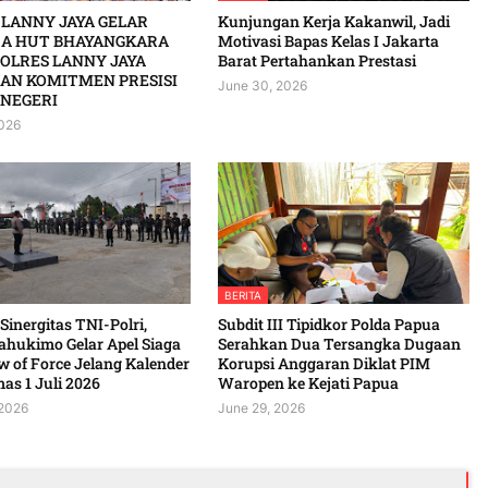
 LANNY JAYA GELAR
Kunjungan Kerja Kakanwil, Jadi
A HUT BHAYANGKARA
Motivasi Bapas Kelas I Jakarta
POLRES LANNY JAYA
Barat Pertahankan Prestasi
AN KOMITMEN PRESISI
June 30, 2026
NEGERI
2026
BERITA
 Sinergitas TNI-Polri,
Subdit III Tipidkor Polda Papua
ahukimo Gelar Apel Siaga
Serahkan Dua Tersangka Dugaan
 of Force Jelang Kalender
Korupsi Anggaran Diklat PIM
 1 Juli 2026 ‎ ‎
Waropen ke Kejati Papua
 2026
June 29, 2026