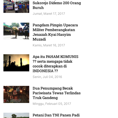
Sukorejo Didemo 200 Orang
Buruh
Jumat, Maret 17, 2017
Pangdam Pimpin Upacara
Militer Pemberangkatan
Jenazah Kyai Hasyim
Muzadi
Kamis, Maret 16, 2017
Apa itu PAHAM KOMUNIS
?? serta mengapa tidak
cocok diterapkan di
INDONESIA ??
Senin, Juli 04, 2016
Dua Penumpang Becak
Pariwisata Tewas Terlindas
Truk Gandeng
Minggu, Februari 05, 2017
Petani Dan TNI Panen Padi