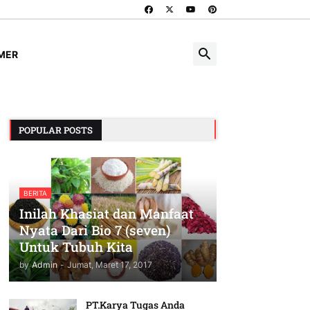
IMER
POPULAR POSTS
BERITA
Inilah Khasiat dan Manfaat
Nyata Dari Bio 7 (seven)
Untuk Tubuh Kita
by
Admin
-
Jumat, Maret 17, 2017
PT.Karya Tugas Anda