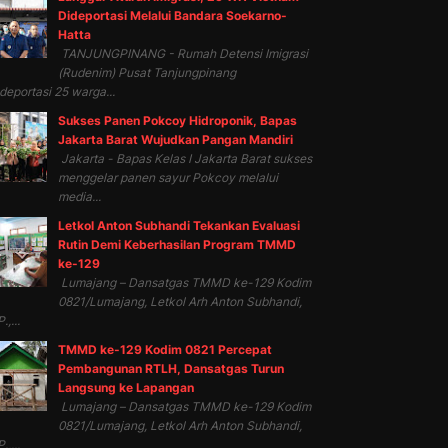
Dideportasi Melalui Bandara Soekarno-
Hatta
TANJUNGPINANG - Rumah Detensi Imigrasi
(Rudenim) Pusat Tanjungpinang
eportasi 25 warga...
Sukses Panen Pokcoy Hidroponik, Bapas
Jakarta Barat Wujudkan Pangan Mandiri
Jakarta - Bapas Kelas I Jakarta Barat sukses
menggelar panen sayur Pokcoy melalui
media...
Letkol Anton Subhandi Tekankan Evaluasi
Rutin Demi Keberhasilan Program TMMD
ke-129
Lumajang – Dansatgas TMMD ke-129 Kodim
0821/Lumajang, Letkol Arh Anton Subhandi,
.,...
TMMD ke-129 Kodim 0821 Percepat
Pembangunan RTLH, Dansatgas Turun
Langsung ke Lapangan
Lumajang – Dansatgas TMMD ke-129 Kodim
0821/Lumajang, Letkol Arh Anton Subhandi,
.,...