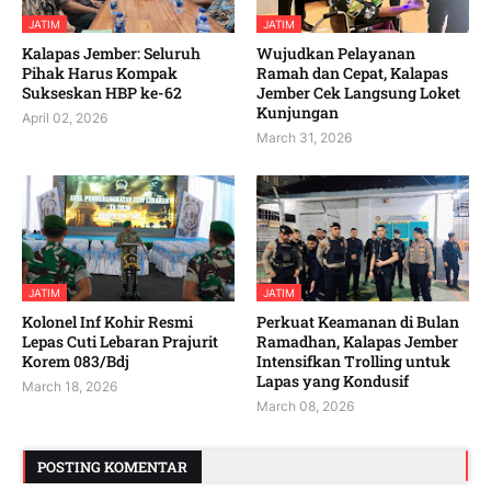
JATIM
JATIM
Kalapas Jember: Seluruh
Wujudkan Pelayanan
Pihak Harus Kompak
Ramah dan Cepat, Kalapas
Sukseskan HBP ke-62
Jember Cek Langsung Loket
Kunjungan
April 02, 2026
March 31, 2026
JATIM
JATIM
Kolonel Inf Kohir Resmi
Perkuat Keamanan di Bulan
Lepas Cuti Lebaran Prajurit
Ramadhan, Kalapas Jember
Korem 083/Bdj
Intensifkan Trolling untuk
Lapas yang Kondusif
March 18, 2026
March 08, 2026
POSTING KOMENTAR