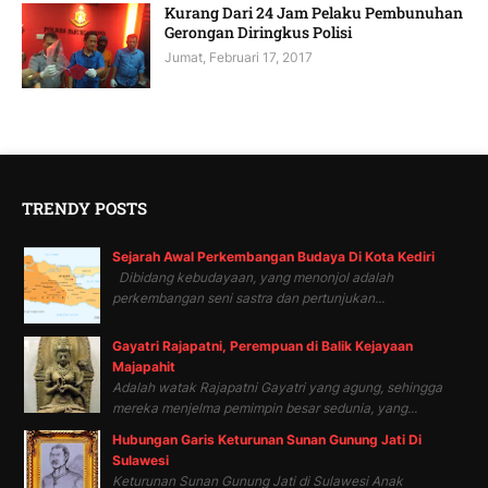
Kurang Dari 24 Jam Pelaku Pembunuhan
Gerongan Diringkus Polisi
Jumat, Februari 17, 2017
TRENDY POSTS
Sejarah Awal Perkembangan Budaya Di Kota Kediri
Dibidang kebudayaan, yang menonjol adalah
perkembangan seni sastra dan pertunjukan...
Gayatri Rajapatni, Perempuan di Balik Kejayaan
Majapahit
Adalah watak Rajapatni Gayatri yang agung, sehingga
mereka menjelma pemimpin besar sedunia, yang...
Hubungan Garis Keturunan Sunan Gunung Jati Di
Sulawesi
Keturunan Sunan Gunung Jati di Sulawesi Anak