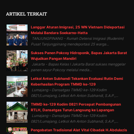
ARTIKEL TERKAIT
Langgar Aturan Imigrasi, 25 WN Vietnam Dideportasi
Melalui Bandara Soekarno-Hatta
TANJUNGPINANG - Rumah Detensi Imigrasi (Rudenim)
Pusat Tanjungpinang mendeportasi 25 warga...
Sukses Panen Pokcoy Hidroponik, Bapas Jakarta Barat
Wujudkan Pangan Mandiri
Jakarta - Bapas Kelas I Jakarta Barat sukses menggelar
panen sayur Pokcoy melalui media...
Letkol Anton Subhandi Tekankan Evaluasi Rutin Demi
Keberhasilan Program TMMD ke-129
Lumajang – Dansatgas TMMD ke-129 Kodim
0821/Lumajang, Letkol Arh Anton Subhandi, S.A.P.,...
TMMD ke-129 Kodim 0821 Percepat Pembangunan
RTLH, Dansatgas Turun Langsung ke Lapangan
Lumajang – Dansatgas TMMD ke-129 Kodim
0821/Lumajang, Letkol Arh Anton Subhandi, S.A.P.,...
Pengobatan Tradisional Alat Vital Cibadak H.Abdulazis