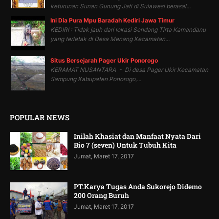
keturunan Sunan Gunung Jati di Sulawesi berasal...
Ini Dia Pura Mpu Baradah Kediri Jawa Timur
KEDIRI : Tidak jauh dari lokasi Sendang Tirta Kamandanu
yang terletak di Desa Menang Kecamatan...
Situs Bersejarah Pager Ukir Ponorogo
KERAMAT NUSANTARA - Di desa Pager Ukir Kecamatan
Sampung Kabupaten Ponorogo,...
POPULAR NEWS
Inilah Khasiat dan Manfaat Nyata Dari
Bio 7 (seven) Untuk Tubuh Kita
Jumat, Maret 17, 2017
PT.Karya Tugas Anda Sukorejo Didemo
200 Orang Buruh
Jumat, Maret 17, 2017