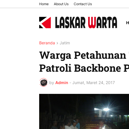
Home
About Us
Contact Us
Beranda
Jatim
Warga Petahunan 
Patroli Backbone 
by
Admin
-
Jumat, Maret 24, 2017