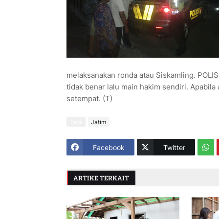
melaksanakan ronda atau Siskamling. POLISI
tidak benar lalu main hakim sendiri. Apabi
setempat. (T)
Tags
Jatim
Facebook
Twitter
ARTIKE TERKAIT