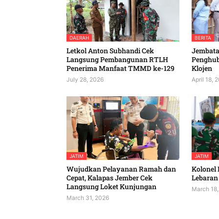
DAERAH
BERITA
Letkol Anton Subhandi Cek
Jembatan
Langsung Pembangunan RTLH
Penghu
Penerima Manfaat TMMD ke-129
Klojen
July 28, 2026
April 18, 
JATIM
JATIM
Wujudkan Pelayanan Ramah dan
Kolonel 
Cepat, Kalapas Jember Cek
Lebaran 
Langsung Loket Kunjungan
March 18,
March 31, 2026