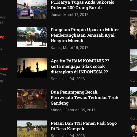
PT.Karya Tugas Anda Sukorejo
Didemo 200 Orang Buruh
mend
Jumat, Maret 17, 2017
ung,
sar
Pangdam Pimpin Upacara Militer
Pemberangkatan Jenazah Kyai
ung
Hasyim Muzadi
Kamis, Maret 16, 2017
i
Apa itu PAHAM KOMUNIS ??
serta mengapa tidak cocok
Timur
diterapkan di INDONESIA ??
irta
Senin, Juli 04, 2016
ng
S.A.P
Dua Penumpang Becak
Pariwisata Tewas Terlindas Truk
r
Gandeng
Minggu, Februari 05, 2017
S.A.P
Petani Dan TNI Panen Padi Gogo
Di Desa Kampak
Senin, Juli 04, 2016