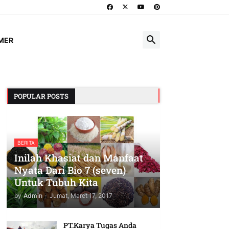
IMER
POPULAR POSTS
BERITA
Inilah Khasiat dan Manfaat
Nyata Dari Bio 7 (seven)
Untuk Tubuh Kita
by
Admin
-
Jumat, Maret 17, 2017
PT.Karya Tugas Anda