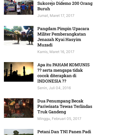
Sukorejo Didemo 200 Orang
Buruh
Jumat, Maret 17, 2017
Pangdam Pimpin Upacara
Militer Pemberangkatan
Jenazah Kyai Hasyim
Muzadi
Kamis, Maret 16, 2017
Apa itu PAHAM KOMUNIS
?? serta mengapa tidak
cocok diterapkan di
INDONESIA ??
Senin, Juli 04, 2016
Dua Penumpang Becak
Pariwisata Tewas Terlindas
Truk Gandeng
Minggu, Februari 05, 2017
Petani Dan TNI Panen Padi