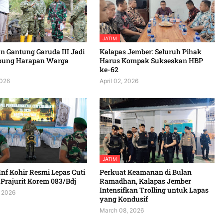
JATIM
 Gantung Garuda III Jadi
Kalapas Jember: Seluruh Pihak
bung Harapan Warga
Harus Kompak Sukseskan HBP
ke-62
2026
April 02, 2026
JATIM
Inf Kohir Resmi Lepas Cuti
Perkuat Keamanan di Bulan
Prajurit Korem 083/Bdj
Ramadhan, Kalapas Jember
Intensifkan Trolling untuk Lapas
 2026
yang Kondusif
March 08, 2026