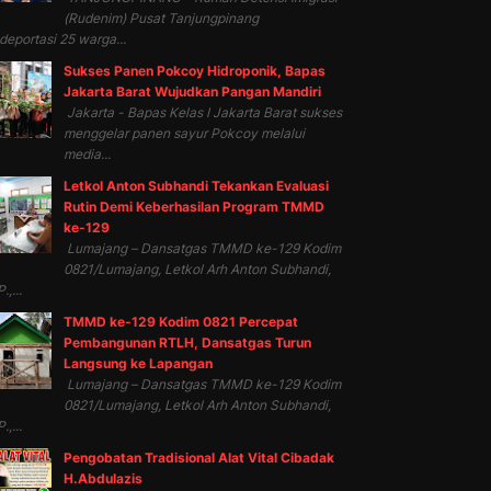
(Rudenim) Pusat Tanjungpinang
eportasi 25 warga...
Sukses Panen Pokcoy Hidroponik, Bapas
Jakarta Barat Wujudkan Pangan Mandiri
Jakarta - Bapas Kelas I Jakarta Barat sukses
menggelar panen sayur Pokcoy melalui
media...
Letkol Anton Subhandi Tekankan Evaluasi
Rutin Demi Keberhasilan Program TMMD
ke-129
Lumajang – Dansatgas TMMD ke-129 Kodim
0821/Lumajang, Letkol Arh Anton Subhandi,
.,...
TMMD ke-129 Kodim 0821 Percepat
Pembangunan RTLH, Dansatgas Turun
Langsung ke Lapangan
Lumajang – Dansatgas TMMD ke-129 Kodim
0821/Lumajang, Letkol Arh Anton Subhandi,
.,...
Pengobatan Tradisional Alat Vital Cibadak
H.Abdulazis