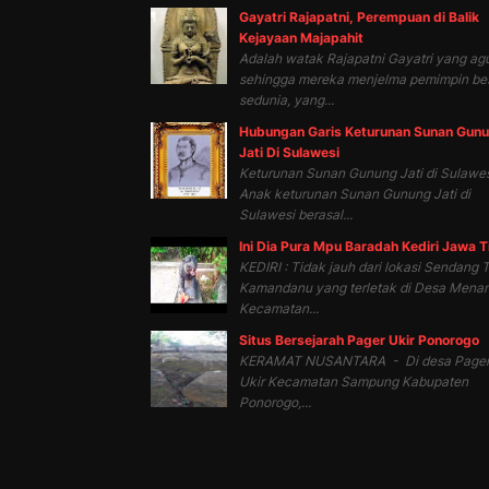
Gayatri Rajapatni, Perempuan di Balik
Kejayaan Majapahit
Adalah watak Rajapatni Gayatri yang ag
sehingga mereka menjelma pemimpin be
sedunia, yang...
Hubungan Garis Keturunan Sunan Gun
Jati Di Sulawesi
Keturunan Sunan Gunung Jati di Sulawes
Anak keturunan Sunan Gunung Jati di
Sulawesi berasal...
Ini Dia Pura Mpu Baradah Kediri Jawa 
KEDIRI : Tidak jauh dari lokasi Sendang T
Kamandanu yang terletak di Desa Mena
Kecamatan...
Situs Bersejarah Pager Ukir Ponorogo
KERAMAT NUSANTARA - Di desa Page
Ukir Kecamatan Sampung Kabupaten
Ponorogo,...