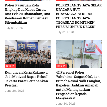
Polres Pasuruan Kota
POLRES LANNY JAYA GELAR
Ungkap Dua Kasus Curas,
UPACARA HUT
Dua Pelaku Diamankan, Dua
BHAYANGKARA KE-80,
Kendaraan Korban Berhasil
POLRES LANNY JAYA
Dikembalikan
TEGASKAN KOMITMEN
PRESISI UNTUK NEGERI
July 01, 2026
July 01, 2026
BERITA
BERITA
Kunjungan Kerja Kakanwil,
42 Personel Polres
Jadi Motivasi Bapas Kelas I
Yahukimo, Satgas ODC, dan
Jakarta Barat Pertahankan
Brimob Resmi Naik Pangkat,
Prestasi
Kapolres: Jadikan Amanah
untuk Meningkatkan
June 30, 2026
Pengabdian kepada
Masyarakat. ‎
June 30, 2026