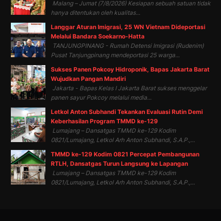
Malang – Jumat (7/8/2026) Kesiapan sebuah satuan tidak
hanya ditentukan oleh kualitas...
Langgar Aturan Imigrasi, 25 WN Vietnam Dideportasi
Melalui Bandara Soekarno-Hatta
TANJUNGPINANG - Rumah Detensi Imigrasi (Rudenim)
Pusat Tanjungpinang mendeportasi 25 warga...
Sukses Panen Pokcoy Hidroponik, Bapas Jakarta Barat
Wujudkan Pangan Mandiri
Jakarta - Bapas Kelas I Jakarta Barat sukses menggelar
panen sayur Pokcoy melalui media...
Letkol Anton Subhandi Tekankan Evaluasi Rutin Demi
Keberhasilan Program TMMD ke-129
Lumajang – Dansatgas TMMD ke-129 Kodim
0821/Lumajang, Letkol Arh Anton Subhandi, S.A.P.,...
TMMD ke-129 Kodim 0821 Percepat Pembangunan
RTLH, Dansatgas Turun Langsung ke Lapangan
Lumajang – Dansatgas TMMD ke-129 Kodim
0821/Lumajang, Letkol Arh Anton Subhandi, S.A.P.,...