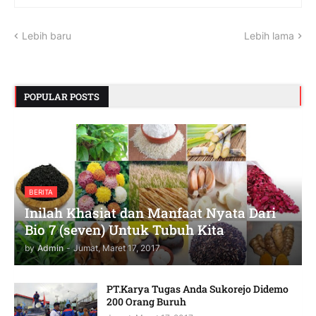
Lebih baru
Lebih lama
POPULAR POSTS
BERITA
Inilah Khasiat dan Manfaat Nyata Dari
Bio 7 (seven) Untuk Tubuh Kita
by
Admin
-
Jumat, Maret 17, 2017
PT.Karya Tugas Anda Sukorejo Didemo
200 Orang Buruh