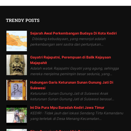
TRENDY POSTS
Sejarah Awal Perkembangan Budaya Di Kota Kediri
Dibidang kebudayaan, yang menonjol adalah
perkembangan seni sastra dan pertunjukan...
Gayatri Rajapatni, Perempuan di Balik Kejayaan
Majapahit
Adalah watak Rajapatni Gayatri yang agung, sehingga
mereka menjelma pemimpin besar sedunia, yang...
Hubungan Garis Keturunan Sunan Gunung Jati Di
Sulawesi
Keturunan Sunan Gunung Jati di Sulawesi Anak
keturunan Sunan Gunung Jati di Sulawesi berasal...
Ini Dia Pura Mpu Baradah Kediri Jawa Timur
KEDIRI : Tidak jauh dari lokasi Sendang Tirta Kamandanu
yang terletak di Desa Menang Kecamatan...