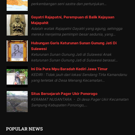
perkembangan seni sastra dan pertunjukan...
Gayatri Rajapatni, Perempuan di Balik Kejayaan
Majapahit
Adalah watak Rajapatni Gayatri yang agung, sehingga
mereka menjelma pemimpin besar sedunia, yang...
Hubungan Garis Keturunan Sunan Gunung Jati Di
Sulawesi
Keturunan Sunan Gunung Jati di Sulawesi Anak
keturunan Sunan Gunung Jati di Sulawesi berasal...
Ini Dia Pura Mpu Baradah Kediri Jawa Timur
KEDIRI : Tidak jauh dari lokasi Sendang Tirta Kamandanu
yang terletak di Desa Menang Kecamatan...
Situs Bersejarah Pager Ukir Ponorogo
KERAMAT NUSANTARA - Di desa Pager Ukir Kecamatan
Sampung Kabupaten Ponorogo,...
POPULAR NEWS