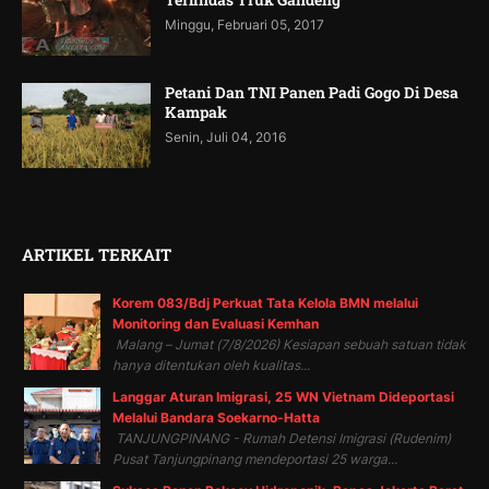
Minggu, Februari 05, 2017
Petani Dan TNI Panen Padi Gogo Di Desa
Kampak
Senin, Juli 04, 2016
ARTIKEL TERKAIT
Korem 083/Bdj Perkuat Tata Kelola BMN melalui
Monitoring dan Evaluasi Kemhan
Malang – Jumat (7/8/2026) Kesiapan sebuah satuan tidak
hanya ditentukan oleh kualitas...
Langgar Aturan Imigrasi, 25 WN Vietnam Dideportasi
Melalui Bandara Soekarno-Hatta
TANJUNGPINANG - Rumah Detensi Imigrasi (Rudenim)
Pusat Tanjungpinang mendeportasi 25 warga...