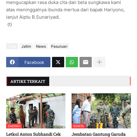
mengucapkan rasa duka cita dan bela sungkawa kami
atas meninggalnya ibunda mertua dari bapak Hariyono,
lanjut Aiptu B.Sunariyadi.
(t)
Tags
Jatim
News
Pasuruan
Facebook
ARTIKE TERKAIT
DAERAH
BERITA
Letkol Anton Subhandi Cek
Jembatan Gantung Garuda