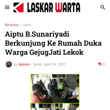
Beranda
Jatim
Aiptu B.Sunariyadi
Berkunjung Ke Rumah Duka
Warga GejugJati Lekok
by
Admin
-
Senin, April 24, 2017
0