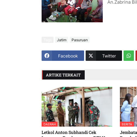
An.Zabrina Bi
Tags
Jatim
Pasuruan
Facebook
Twitter
ARTIKE TERKAIT
DAERAH
BERITA
Letkol Anton Subhandi Cek
Jembatan