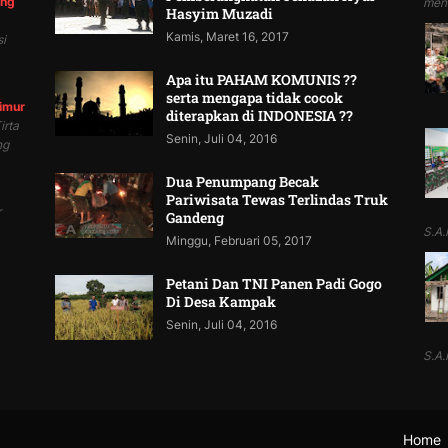
ung
mend
Hasyim Muzadi
Kamis, Maret 16, 2017
i
Apa itu PAHAM KOMUNIS ??
serta mengapa tidak cocok
Timur
diterapkan di INDONESIA ??
irta
Senin, Juli 04, 2016
ng
Dua Penumpang Becak
Pariwisata Tewas Terlindas Truk
r
Gandeng
S.A.P
Minggu, Februari 05, 2017
Petani Dan TNI Panen Padi Gogo
Di Desa Kampak
Senin, Juli 04, 2016
S.A.P
Home