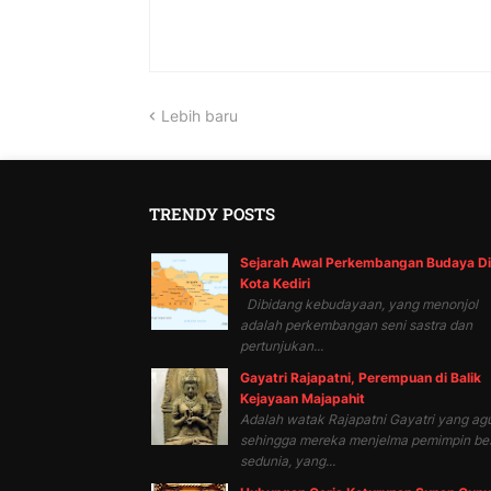
Lebih baru
TRENDY POSTS
Sejarah Awal Perkembangan Budaya Di
Kota Kediri
Dibidang kebudayaan, yang menonjol
adalah perkembangan seni sastra dan
pertunjukan...
Gayatri Rajapatni, Perempuan di Balik
Kejayaan Majapahit
Adalah watak Rajapatni Gayatri yang ag
sehingga mereka menjelma pemimpin be
sedunia, yang...