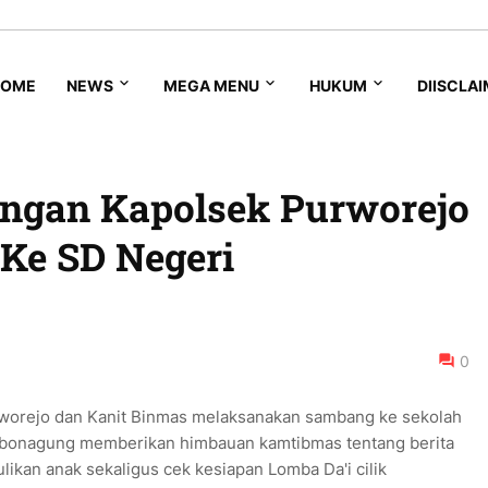
HOME
NEWS
MEGA MENU
HUKUM
DIISCLA
jungan Kapolsek Purworejo
Ke SD Negeri
0
worejo dan Kanit Binmas melaksanakan sambang ke sekolah
bonagung memberikan himbauan kamtibmas tentang berita
ikan anak sekaligus cek kesiapan Lomba Da'i cilik