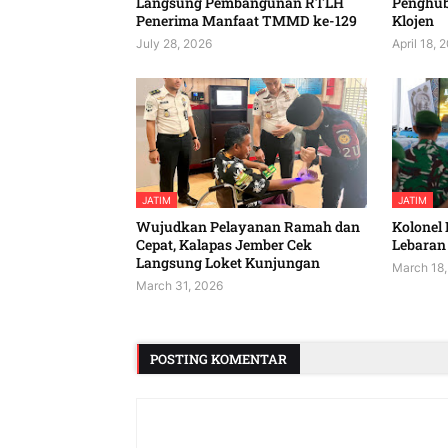
Langsung Pembangunan RTLH
Penghu
Penerima Manfaat TMMD ke-129
Klojen
July 28, 2026
April 18, 
JATIM
JATIM
Wujudkan Pelayanan Ramah dan
Kolonel 
Cepat, Kalapas Jember Cek
Lebaran 
Langsung Loket Kunjungan
March 18,
March 31, 2026
POSTING KOMENTAR