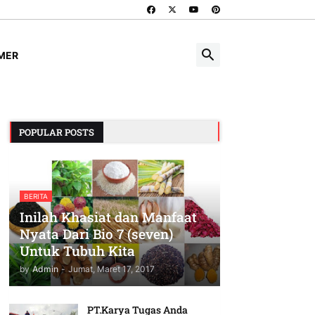
IMER
POPULAR POSTS
BERITA
Inilah Khasiat dan Manfaat
Nyata Dari Bio 7 (seven)
Untuk Tubuh Kita
by
Admin
-
Jumat, Maret 17, 2017
PT.Karya Tugas Anda