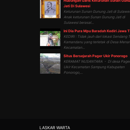
Hubungan Garis Keturunan Sunan Gun
Jati Di Sulawesi
Keturunan Sunan Gunung Jati di Sulawes
Anak keturunan Sunan Gunung Jati di
Sulawesi berasal...
Ini Dia Pura Mpu Baradah Kediri Jawa 
KEDIRI : Tidak jauh dari lokasi Sendang T
Kamandanu yang terletak di Desa Mena
Kecamatan...
Situs Bersejarah Pager Ukir Ponorogo
KERAMAT NUSANTARA - Di desa Page
Ukir Kecamatan Sampung Kabupaten
Ponorogo,...
LASKAR WARTA