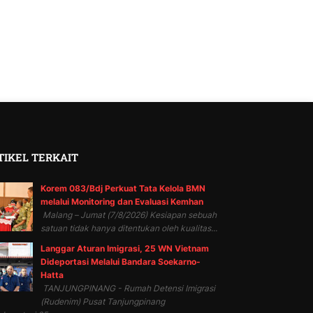
TIKEL TERKAIT
Korem 083/Bdj Perkuat Tata Kelola BMN
melalui Monitoring dan Evaluasi Kemhan
Malang – Jumat (7/8/2026) Kesiapan sebuah
satuan tidak hanya ditentukan oleh kualitas...
Langgar Aturan Imigrasi, 25 WN Vietnam
Dideportasi Melalui Bandara Soekarno-
Hatta
TANJUNGPINANG - Rumah Detensi Imigrasi
(Rudenim) Pusat Tanjungpinang