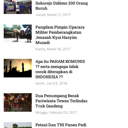
Sukorejo Didemo 200 Orang
Buruh
Jumat, Maret 17, 2017
Pangdam Pimpin Upacara
Militer Pemberangkatan
Jenazah Kyai Hasyim
Muzadi
Kamis, Maret 16, 2017
Apa itu PAHAM KOMUNIS
?? serta mengapa tidak
cocok diterapkan di
INDONESIA ??
Senin, Juli 04, 2016
Dua Penumpang Becak
Pariwisata Tewas Terlindas
Truk Gandeng
Minggu, Februari 05, 2017
Petani Dan TNI Panen Padi