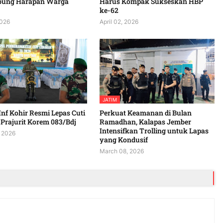
bung Harapan Warga
Harus Kompak Sukseskan HBP
ke-62
2026
April 02, 2026
JATIM
Inf Kohir Resmi Lepas Cuti
Perkuat Keamanan di Bulan
Prajurit Korem 083/Bdj
Ramadhan, Kalapas Jember
Intensifkan Trolling untuk Lapas
 2026
yang Kondusif
March 08, 2026