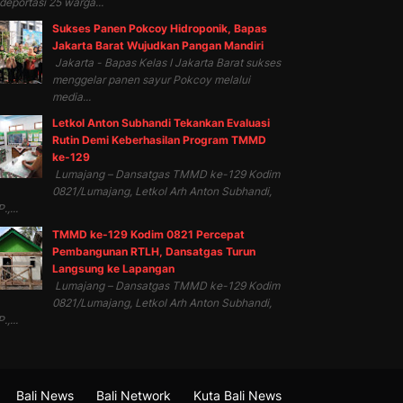
eportasi 25 warga...
Sukses Panen Pokcoy Hidroponik, Bapas
Jakarta Barat Wujudkan Pangan Mandiri
Jakarta - Bapas Kelas I Jakarta Barat sukses
menggelar panen sayur Pokcoy melalui
media...
Letkol Anton Subhandi Tekankan Evaluasi
Rutin Demi Keberhasilan Program TMMD
ke-129
Lumajang – Dansatgas TMMD ke-129 Kodim
0821/Lumajang, Letkol Arh Anton Subhandi,
.,...
TMMD ke-129 Kodim 0821 Percepat
Pembangunan RTLH, Dansatgas Turun
Langsung ke Lapangan
Lumajang – Dansatgas TMMD ke-129 Kodim
0821/Lumajang, Letkol Arh Anton Subhandi,
.,...
Bali News
Bali Network
Kuta Bali News