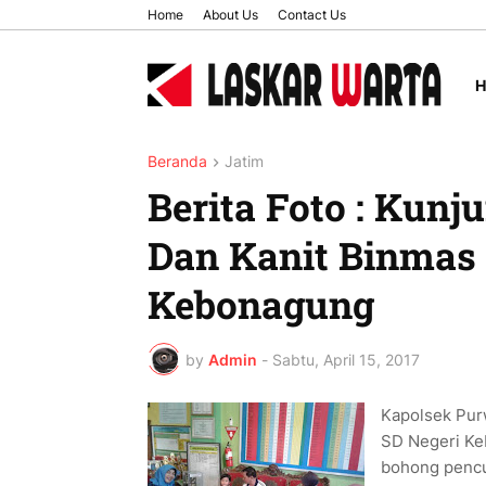
Home
About Us
Contact Us
Beranda
Jatim
Berita Foto : Kun
Dan Kanit Binmas 
Kebonagung
by
Admin
-
Sabtu, April 15, 2017
Kapolsek Pur
SD Negeri Ke
bohong pencul