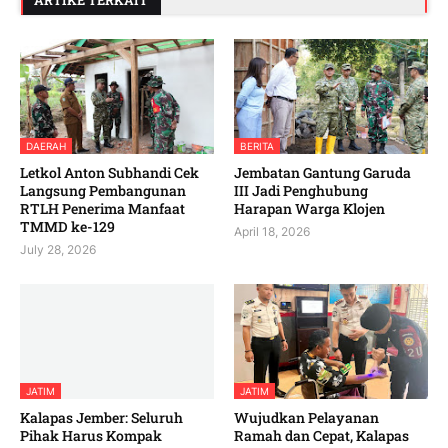
DAERAH
BERITA
Letkol Anton Subhandi Cek
Jembatan Gantung Garuda
Langsung Pembangunan
III Jadi Penghubung
RTLH Penerima Manfaat
Harapan Warga Klojen
TMMD ke-129
April 18, 2026
July 28, 2026
JATIM
JATIM
Kalapas Jember: Seluruh
Wujudkan Pelayanan
Pihak Harus Kompak
Ramah dan Cepat, Kalapas