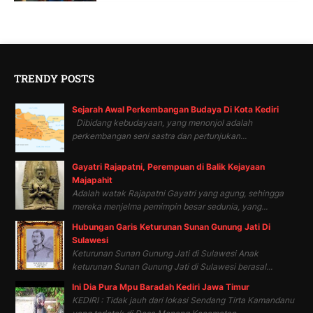
TRENDY POSTS
Sejarah Awal Perkembangan Budaya Di Kota Kediri
Dibidang kebudayaan, yang menonjol adalah
perkembangan seni sastra dan pertunjukan...
Gayatri Rajapatni, Perempuan di Balik Kejayaan
Majapahit
Adalah watak Rajapatni Gayatri yang agung, sehingga
mereka menjelma pemimpin besar sedunia, yang...
Hubungan Garis Keturunan Sunan Gunung Jati Di
Sulawesi
Keturunan Sunan Gunung Jati di Sulawesi Anak
keturunan Sunan Gunung Jati di Sulawesi berasal...
Ini Dia Pura Mpu Baradah Kediri Jawa Timur
KEDIRI : Tidak jauh dari lokasi Sendang Tirta Kamandanu