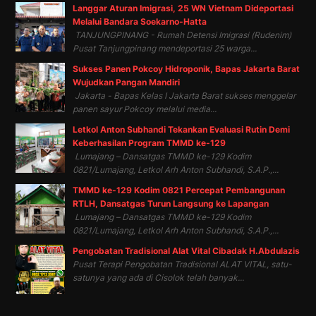
Langgar Aturan Imigrasi, 25 WN Vietnam Dideportasi
Melalui Bandara Soekarno-Hatta
TANJUNGPINANG - Rumah Detensi Imigrasi (Rudenim)
Pusat Tanjungpinang mendeportasi 25 warga...
Sukses Panen Pokcoy Hidroponik, Bapas Jakarta Barat
Wujudkan Pangan Mandiri
Jakarta - Bapas Kelas I Jakarta Barat sukses menggelar
panen sayur Pokcoy melalui media...
Letkol Anton Subhandi Tekankan Evaluasi Rutin Demi
Keberhasilan Program TMMD ke-129
Lumajang – Dansatgas TMMD ke-129 Kodim
0821/Lumajang, Letkol Arh Anton Subhandi, S.A.P.,...
TMMD ke-129 Kodim 0821 Percepat Pembangunan
RTLH, Dansatgas Turun Langsung ke Lapangan
Lumajang – Dansatgas TMMD ke-129 Kodim
0821/Lumajang, Letkol Arh Anton Subhandi, S.A.P.,...
Pengobatan Tradisional Alat Vital Cibadak H.Abdulazis
Pusat Terapi Pengobatan Tradisional ALAT VITAL, satu-
satunya yang ada di Cisolok telah banyak...