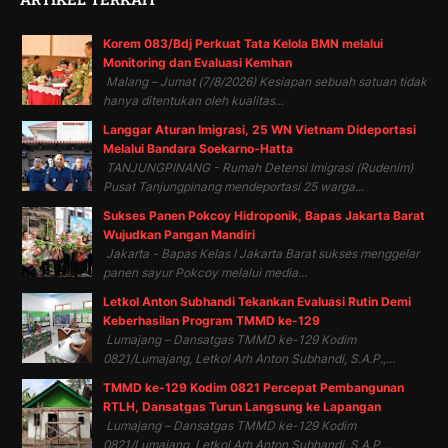
Korem 083/Bdj Perkuat Tata Kelola BMN melalui
Monitoring dan Evaluasi Kemhan
Malang – Jumat (7/8/2026) Kesiapan sebuah satuan tidak
hanya ditentukan oleh kualitas...
Langgar Aturan Imigrasi, 25 WN Vietnam Dideportasi
Melalui Bandara Soekarno-Hatta
TANJUNGPINANG - Rumah Detensi Imigrasi (Rudenim)
Pusat Tanjungpinang mendeportasi 25 warga...
Sukses Panen Pokcoy Hidroponik, Bapas Jakarta Barat
Wujudkan Pangan Mandiri
Jakarta - Bapas Kelas I Jakarta Barat sukses menggelar
panen sayur Pokcoy melalui media...
Letkol Anton Subhandi Tekankan Evaluasi Rutin Demi
Keberhasilan Program TMMD ke-129
Lumajang – Dansatgas TMMD ke-129 Kodim
0821/Lumajang, Letkol Arh Anton Subhandi, S.A.P.,...
TMMD ke-129 Kodim 0821 Percepat Pembangunan
RTLH, Dansatgas Turun Langsung ke Lapangan
Lumajang – Dansatgas TMMD ke-129 Kodim
0821/Lumajang, Letkol Arh Anton Subhandi, S.A.P.,...