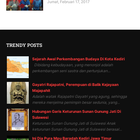
Jumat, Februari 17, 2017
TRENDY POSTS
Sejarah Awal Perkembangan Budaya Di Kota Kediri
Dibidang kebudayaan, yang menonjol adalah
perkembangan seni sastra dan pertunjukan...
Gayatri Rajapatni, Perempuan di Balik Kejayaan
Majapahit
Adalah watak Rajapatni Gayatri yang agung, sehingga
mereka menjelma pemimpin besar sedunia, yang...
Hubungan Garis Keturunan Sunan Gunung Jati Di
Sulawesi
Keturunan Sunan Gunung Jati di Sulawesi Anak
keturunan Sunan Gunung Jati di Sulawesi berasal...
Ini Dia Pura Mpu Baradah Kediri Jawa Timur