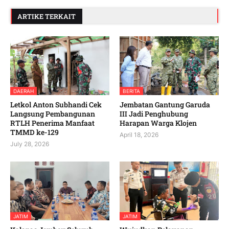
ARTIKE TERKAIT
DAERAH
BERITA
Letkol Anton Subhandi Cek
Jembatan Gantung Garuda
Langsung Pembangunan
III Jadi Penghubung
RTLH Penerima Manfaat
Harapan Warga Klojen
TMMD ke-129
April 18, 2026
July 28, 2026
JATIM
JATIM