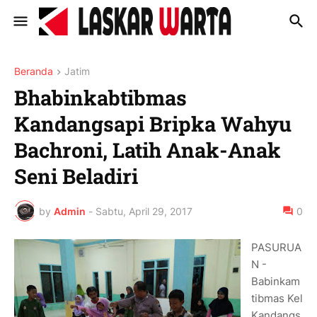
Beranda
Jatim
Bhabinkabtibmas
Kandangsapi Bripka Wahyu
Bachroni, Latih Anak-Anak
Seni Beladiri
by
Admin
-
Sabtu, April 29, 2017
0
PASURUA
N -
Babinkam
tibmas Kel
Kandangs