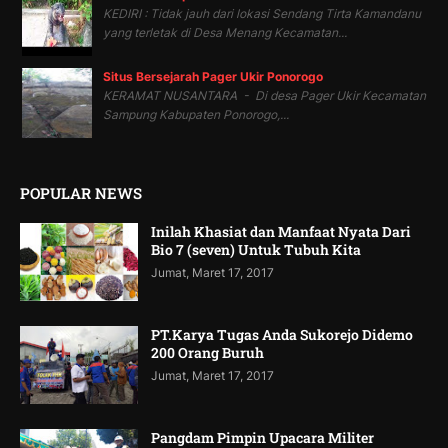
KEDIRI : Tidak jauh dari lokasi Sendang Tirta Kamandanu
yang terletak di Desa Menang Kecamatan...
Situs Bersejarah Pager Ukir Ponorogo
KERAMAT NUSANTARA - Di desa Pager Ukir Kecamatan
Sampung Kabupaten Ponorogo,...
POPULAR NEWS
Inilah Khasiat dan Manfaat Nyata Dari
Bio 7 (seven) Untuk Tubuh Kita
Jumat, Maret 17, 2017
PT.Karya Tugas Anda Sukorejo Didemo
200 Orang Buruh
Jumat, Maret 17, 2017
Pangdam Pimpin Upacara Militer