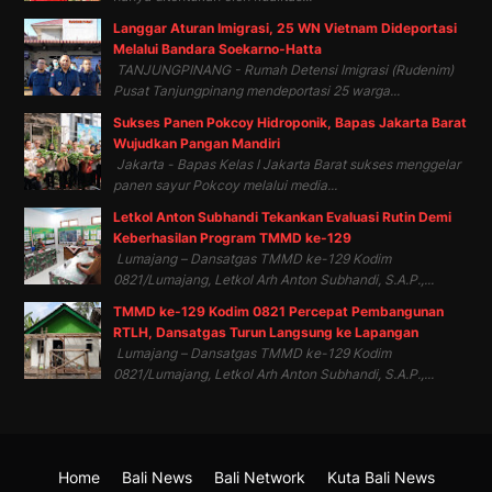
Langgar Aturan Imigrasi, 25 WN Vietnam Dideportasi
Melalui Bandara Soekarno-Hatta
TANJUNGPINANG - Rumah Detensi Imigrasi (Rudenim)
Pusat Tanjungpinang mendeportasi 25 warga...
Sukses Panen Pokcoy Hidroponik, Bapas Jakarta Barat
Wujudkan Pangan Mandiri
Jakarta - Bapas Kelas I Jakarta Barat sukses menggelar
panen sayur Pokcoy melalui media...
Letkol Anton Subhandi Tekankan Evaluasi Rutin Demi
Keberhasilan Program TMMD ke-129
Lumajang – Dansatgas TMMD ke-129 Kodim
0821/Lumajang, Letkol Arh Anton Subhandi, S.A.P.,...
TMMD ke-129 Kodim 0821 Percepat Pembangunan
RTLH, Dansatgas Turun Langsung ke Lapangan
Lumajang – Dansatgas TMMD ke-129 Kodim
0821/Lumajang, Letkol Arh Anton Subhandi, S.A.P.,...
Home
Bali News
Bali Network
Kuta Bali News