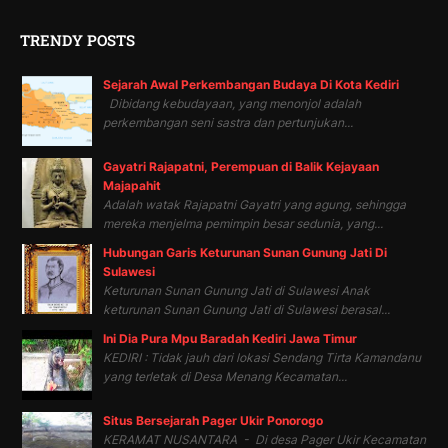
TRENDY POSTS
Sejarah Awal Perkembangan Budaya Di Kota Kediri
Dibidang kebudayaan, yang menonjol adalah
perkembangan seni sastra dan pertunjukan...
Gayatri Rajapatni, Perempuan di Balik Kejayaan
Majapahit
Adalah watak Rajapatni Gayatri yang agung, sehingga
mereka menjelma pemimpin besar sedunia, yang...
Hubungan Garis Keturunan Sunan Gunung Jati Di
Sulawesi
Keturunan Sunan Gunung Jati di Sulawesi Anak
keturunan Sunan Gunung Jati di Sulawesi berasal...
Ini Dia Pura Mpu Baradah Kediri Jawa Timur
KEDIRI : Tidak jauh dari lokasi Sendang Tirta Kamandanu
yang terletak di Desa Menang Kecamatan...
Situs Bersejarah Pager Ukir Ponorogo
KERAMAT NUSANTARA - Di desa Pager Ukir Kecamatan