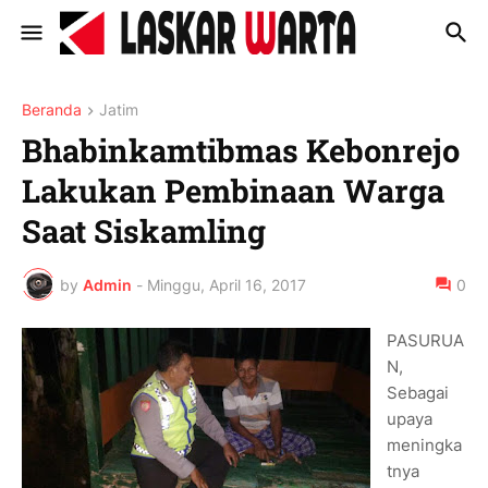
Beranda
Jatim
Bhabinkamtibmas Kebonrejo
Lakukan Pembinaan Warga
Saat Siskamling
by
Admin
-
Minggu, April 16, 2017
0
PASURUA
N,
Sebagai
upaya
meningka
tnya