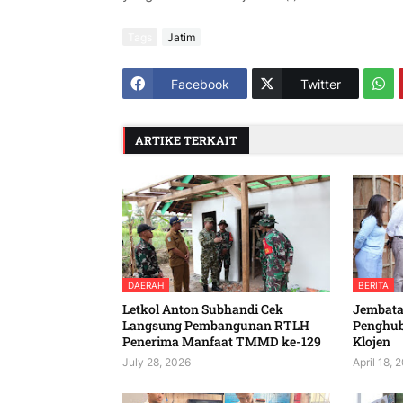
Tags
Jatim
Facebook
Twitter
ARTIKE TERKAIT
DAERAH
BERITA
Letkol Anton Subhandi Cek
Jembatan
Langsung Pembangunan RTLH
Penghu
Penerima Manfaat TMMD ke-129
Klojen
July 28, 2026
April 18, 