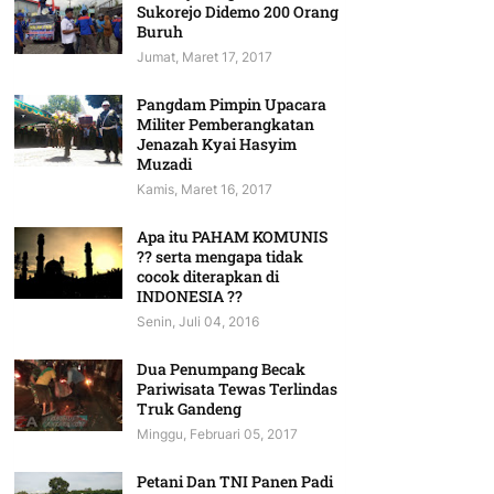
Sukorejo Didemo 200 Orang
Buruh
Jumat, Maret 17, 2017
Pangdam Pimpin Upacara
Militer Pemberangkatan
Jenazah Kyai Hasyim
Muzadi
Kamis, Maret 16, 2017
Apa itu PAHAM KOMUNIS
?? serta mengapa tidak
cocok diterapkan di
INDONESIA ??
Senin, Juli 04, 2016
Dua Penumpang Becak
Pariwisata Tewas Terlindas
Truk Gandeng
Minggu, Februari 05, 2017
Petani Dan TNI Panen Padi