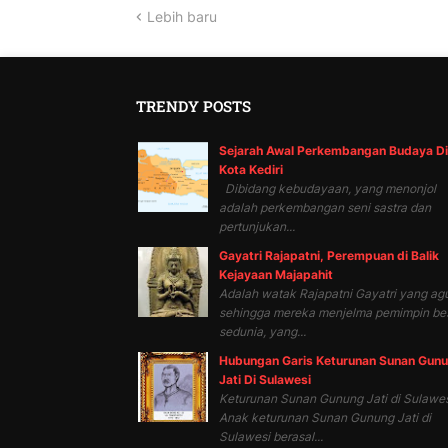
Lebih baru
TRENDY POSTS
Sejarah Awal Perkembangan Budaya Di
Kota Kediri
Dibidang kebudayaan, yang menonjol
adalah perkembangan seni sastra dan
pertunjukan...
Gayatri Rajapatni, Perempuan di Balik
Kejayaan Majapahit
Adalah watak Rajapatni Gayatri yang ag
sehingga mereka menjelma pemimpin be
sedunia, yang...
Hubungan Garis Keturunan Sunan Gun
Jati Di Sulawesi
Keturunan Sunan Gunung Jati di Sulawes
Anak keturunan Sunan Gunung Jati di
Sulawesi berasal...