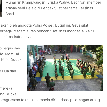
Muhajirin Krampyangan, Bripka Wahyu Bachroni memberi
arahan seni Bela diri Pencak Silat bernama Persinas
Asad.
kan oleh anggota Polisi Polsek Bugul ini. Gaya silat
berbagai macam aliran pencak Silat khas Indonesia. Yaitu
an aliran Indramayu
up bagus dan
ia. Memiliki
i Kelid Duduk
k Dua dan
 mereka
ang Bripka
n penguasaan tekhnik membela diri terhadap serangan orang