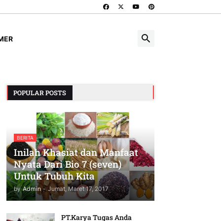
IMER
POPULAR POSTS
BERITA
Inilah Khasiat dan Manfaat
Nyata Dari Bio 7 (seven)
Untuk Tubuh Kita
by
Admin
-
Jumat, Maret 17, 2017
PT.Karya Tugas Anda