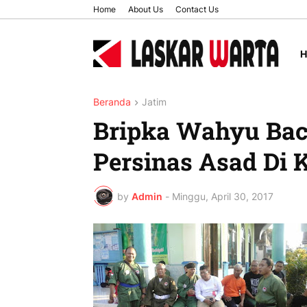
Home
About Us
Contact Us
Beranda
Jatim
Bripka Wahyu Bac
Persinas Asad Di
by
Admin
-
Minggu, April 30, 2017