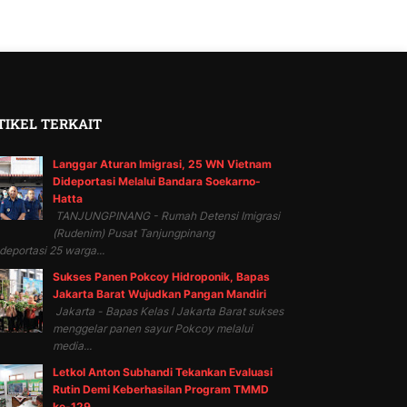
TIKEL TERKAIT
Langgar Aturan Imigrasi, 25 WN Vietnam
Dideportasi Melalui Bandara Soekarno-
Hatta
TANJUNGPINANG - Rumah Detensi Imigrasi
(Rudenim) Pusat Tanjungpinang
eportasi 25 warga...
Sukses Panen Pokcoy Hidroponik, Bapas
Jakarta Barat Wujudkan Pangan Mandiri
Jakarta - Bapas Kelas I Jakarta Barat sukses
menggelar panen sayur Pokcoy melalui
media...
Letkol Anton Subhandi Tekankan Evaluasi
Rutin Demi Keberhasilan Program TMMD
ke-129