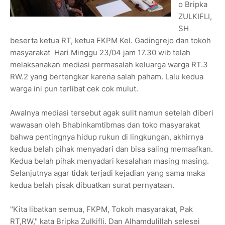
o Bripka
ZULKIFLI,
SH
beserta ketua RT, ketua FKPM Kel. Gadingrejo dan tokoh
masyarakat Hari Minggu 23/04 jam 17.30 wib telah
melaksanakan mediasi permasalah keluarga warga RT.3
RW.2 yang bertengkar karena salah paham. Lalu kedua
warga ini pun terlibat cek cok mulut.
Awalnya mediasi tersebut agak sulit namun setelah diberi
wawasan oleh Bhabinkamtibmas dan toko masyarakat
bahwa pentingnya hidup rukun di lingkungan, akhirnya
kedua belah pihak menyadari dan bisa saling memaafkan.
Kedua belah pihak menyadari kesalahan masing masing.
Selanjutnya agar tidak terjadi kejadian yang sama maka
kedua belah pisak dibuatkan surat pernyataan.
"Kita libatkan semua, FKPM, Tokoh masyarakat, Pak
RT,RW," kata Bripka Zulkifli. Dan Alhamdulillah selesei