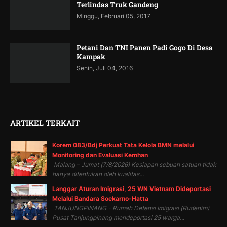
Terlindas Truk Gandeng
Minggu, Februari 05, 2017
Petani Dan TNI Panen Padi Gogo Di Desa
Kampak
Senin, Juli 04, 2016
ARTIKEL TERKAIT
Korem 083/Bdj Perkuat Tata Kelola BMN melalui
Monitoring dan Evaluasi Kemhan
Malang – Jumat (7/8/2026) Kesiapan sebuah satuan tidak
hanya ditentukan oleh kualitas...
Langgar Aturan Imigrasi, 25 WN Vietnam Dideportasi
Melalui Bandara Soekarno-Hatta
TANJUNGPINANG - Rumah Detensi Imigrasi (Rudenim)
Pusat Tanjungpinang mendeportasi 25 warga...