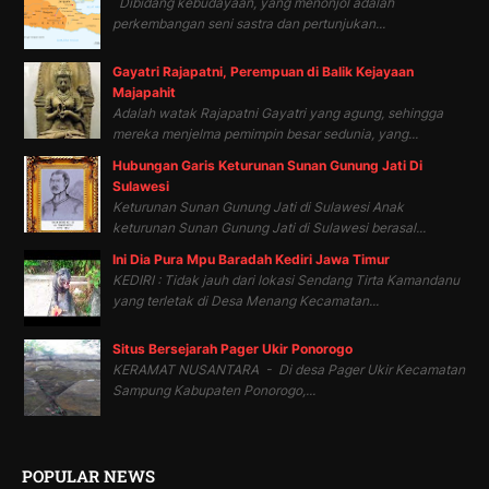
Dibidang kebudayaan, yang menonjol adalah
perkembangan seni sastra dan pertunjukan...
Gayatri Rajapatni, Perempuan di Balik Kejayaan
Majapahit
Adalah watak Rajapatni Gayatri yang agung, sehingga
mereka menjelma pemimpin besar sedunia, yang...
Hubungan Garis Keturunan Sunan Gunung Jati Di
Sulawesi
Keturunan Sunan Gunung Jati di Sulawesi Anak
keturunan Sunan Gunung Jati di Sulawesi berasal...
Ini Dia Pura Mpu Baradah Kediri Jawa Timur
KEDIRI : Tidak jauh dari lokasi Sendang Tirta Kamandanu
yang terletak di Desa Menang Kecamatan...
Situs Bersejarah Pager Ukir Ponorogo
KERAMAT NUSANTARA - Di desa Pager Ukir Kecamatan
Sampung Kabupaten Ponorogo,...
POPULAR NEWS