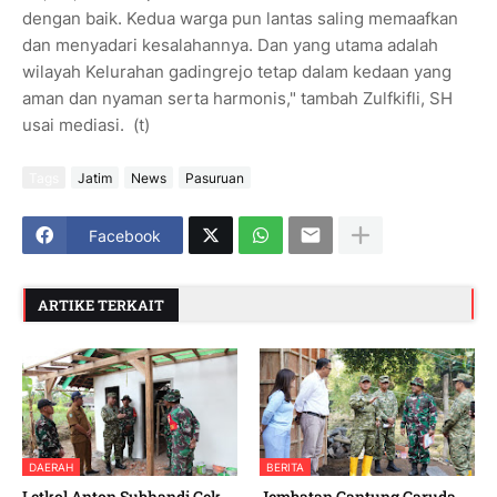
dengan baik. Kedua warga pun lantas saling memaafkan
dan menyadari kesalahannya. Dan yang utama adalah
wilayah Kelurahan gadingrejo tetap dalam kedaan yang
aman dan nyaman serta harmonis," tambah Zulfkifli, SH
usai mediasi. (t)
Tags
Jatim
News
Pasuruan
Facebook
ARTIKE TERKAIT
DAERAH
BERITA
Letkol Anton Subhandi Cek
Jembatan Gantung Garuda