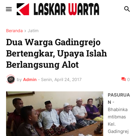
Beranda
Jatim
Dua Warga Gadingrejo
Bertengkar, Upaya Islah
Berlangsung Alot
by
Admin
-
Senin, April 24, 2017
0
PASURUA
N
-
Bhabinka
mtibmas
Kel.
Gadingrej