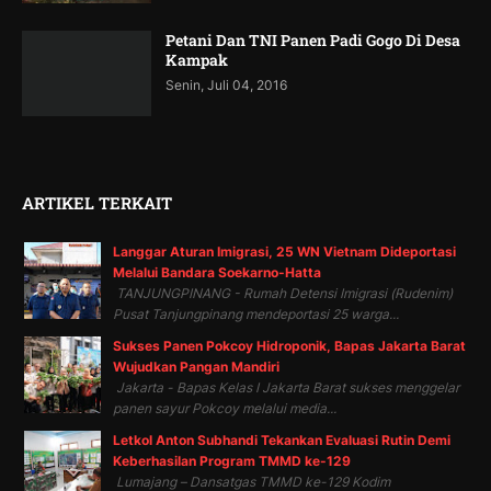
Petani Dan TNI Panen Padi Gogo Di Desa
Kampak
Senin, Juli 04, 2016
ARTIKEL TERKAIT
Langgar Aturan Imigrasi, 25 WN Vietnam Dideportasi
Melalui Bandara Soekarno-Hatta
TANJUNGPINANG - Rumah Detensi Imigrasi (Rudenim)
Pusat Tanjungpinang mendeportasi 25 warga...
Sukses Panen Pokcoy Hidroponik, Bapas Jakarta Barat
Wujudkan Pangan Mandiri
Jakarta - Bapas Kelas I Jakarta Barat sukses menggelar
panen sayur Pokcoy melalui media...
Letkol Anton Subhandi Tekankan Evaluasi Rutin Demi
Keberhasilan Program TMMD ke-129
Lumajang – Dansatgas TMMD ke-129 Kodim