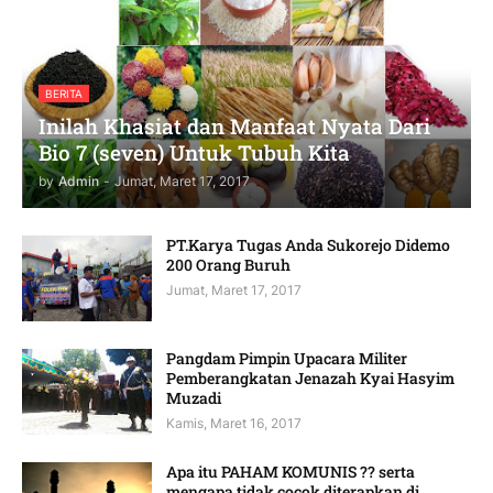
BERITA
Inilah Khasiat dan Manfaat Nyata Dari
Bio 7 (seven) Untuk Tubuh Kita
by
Admin
-
Jumat, Maret 17, 2017
PT.Karya Tugas Anda Sukorejo Didemo
200 Orang Buruh
Jumat, Maret 17, 2017
Pangdam Pimpin Upacara Militer
Pemberangkatan Jenazah Kyai Hasyim
Muzadi
Kamis, Maret 16, 2017
Apa itu PAHAM KOMUNIS ?? serta
mengapa tidak cocok diterapkan di