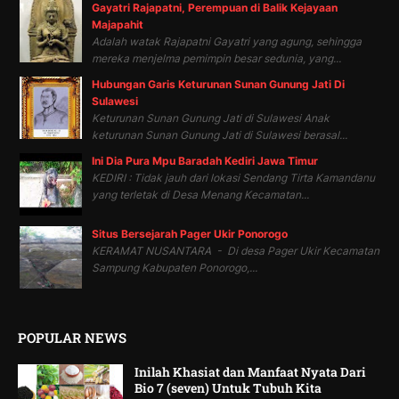
Gayatri Rajapatni, Perempuan di Balik Kejayaan
Majapahit
Adalah watak Rajapatni Gayatri yang agung, sehingga
mereka menjelma pemimpin besar sedunia, yang...
Hubungan Garis Keturunan Sunan Gunung Jati Di
Sulawesi
Keturunan Sunan Gunung Jati di Sulawesi Anak
keturunan Sunan Gunung Jati di Sulawesi berasal...
Ini Dia Pura Mpu Baradah Kediri Jawa Timur
KEDIRI : Tidak jauh dari lokasi Sendang Tirta Kamandanu
yang terletak di Desa Menang Kecamatan...
Situs Bersejarah Pager Ukir Ponorogo
KERAMAT NUSANTARA - Di desa Pager Ukir Kecamatan
Sampung Kabupaten Ponorogo,...
POPULAR NEWS
Inilah Khasiat dan Manfaat Nyata Dari
Bio 7 (seven) Untuk Tubuh Kita