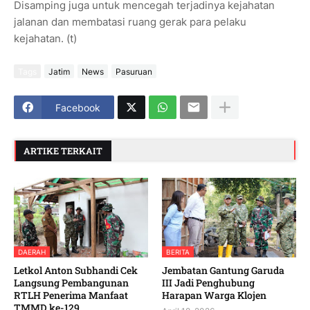
Disamping juga untuk mencegah terjadinya kejahatan
jalanan dan membatasi ruang gerak para pelaku
kejahatan. (t)
Tags
Jatim
News
Pasuruan
Facebook
ARTIKE TERKAIT
DAERAH
BERITA
Letkol Anton Subhandi Cek
Jembatan Gantung Garuda
Langsung Pembangunan
III Jadi Penghubung
RTLH Penerima Manfaat
Harapan Warga Klojen
TMMD ke-129