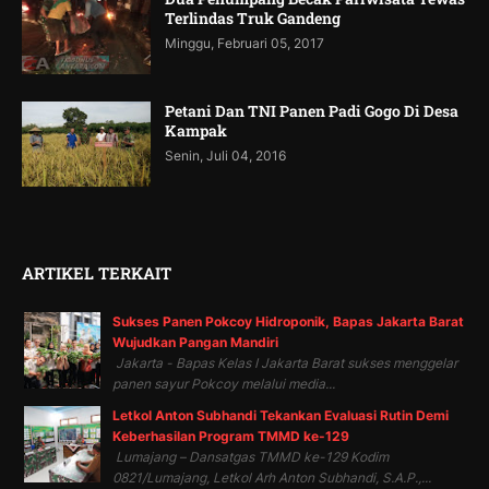
Terlindas Truk Gandeng
Minggu, Februari 05, 2017
Petani Dan TNI Panen Padi Gogo Di Desa
Kampak
Senin, Juli 04, 2016
ARTIKEL TERKAIT
Sukses Panen Pokcoy Hidroponik, Bapas Jakarta Barat
Wujudkan Pangan Mandiri
Jakarta - Bapas Kelas I Jakarta Barat sukses menggelar
panen sayur Pokcoy melalui media...
Letkol Anton Subhandi Tekankan Evaluasi Rutin Demi
Keberhasilan Program TMMD ke-129
Lumajang – Dansatgas TMMD ke-129 Kodim
0821/Lumajang, Letkol Arh Anton Subhandi, S.A.P.,...