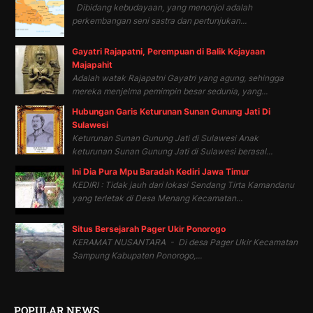
Dibidang kebudayaan, yang menonjol adalah
perkembangan seni sastra dan pertunjukan...
Gayatri Rajapatni, Perempuan di Balik Kejayaan
Majapahit
Adalah watak Rajapatni Gayatri yang agung, sehingga
mereka menjelma pemimpin besar sedunia, yang...
Hubungan Garis Keturunan Sunan Gunung Jati Di
Sulawesi
Keturunan Sunan Gunung Jati di Sulawesi Anak
keturunan Sunan Gunung Jati di Sulawesi berasal...
Ini Dia Pura Mpu Baradah Kediri Jawa Timur
KEDIRI : Tidak jauh dari lokasi Sendang Tirta Kamandanu
yang terletak di Desa Menang Kecamatan...
Situs Bersejarah Pager Ukir Ponorogo
KERAMAT NUSANTARA - Di desa Pager Ukir Kecamatan
Sampung Kabupaten Ponorogo,...
POPULAR NEWS