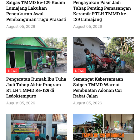
Satgas TMMD ke-129 Kodim
Pengayakan Pasir Jadi
Lumajang Lakukan
Tahap Penting Pemasangan
Pengukuran Awal
Keramik RTLH TMMD ke-
Pembangunan Tugu Prasasti
129 Lumajang
August 05, 2026
August 05, 2026
NEWS
NEWS
Pengecatan Rumah Ibu Tuha
Semangat Kebersamaan
Jadi Tahap Akhir Program
Satgas TMMD Warnai
RTLH TMMD Ke-129 di
Pembuatan Adonan Cor
Ledoktempuro
Rabat Jalan
August 05, 2026
August 05, 2026