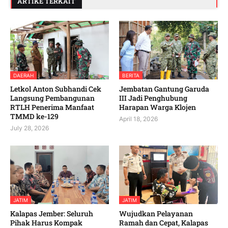
ARTIKE TERKAIT
DAERAH
BERITA
Letkol Anton Subhandi Cek
Jembatan Gantung Garuda
Langsung Pembangunan
III Jadi Penghubung
RTLH Penerima Manfaat
Harapan Warga Klojen
TMMD ke-129
April 18, 2026
July 28, 2026
JATIM
JATIM
Kalapas Jember: Seluruh
Wujudkan Pelayanan
Pihak Harus Kompak
Ramah dan Cepat, Kalapas