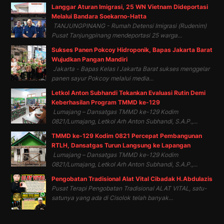
Langgar Aturan Imigrasi, 25 WN Vietnam Dideportasi
Melalui Bandara Soekarno-Hatta
TANJUNGPINANG - Rumah Detensi Imigrasi (Rudenim)
Pusat Tanjungpinang mendeportasi 25 warga...
Sukses Panen Pokcoy Hidroponik, Bapas Jakarta Barat
Wujudkan Pangan Mandiri
Jakarta - Bapas Kelas I Jakarta Barat sukses menggelar
panen sayur Pokcoy melalui media...
Letkol Anton Subhandi Tekankan Evaluasi Rutin Demi
Keberhasilan Program TMMD ke-129
Lumajang – Dansatgas TMMD ke-129 Kodim
0821/Lumajang, Letkol Arh Anton Subhandi, S.A.P.,...
TMMD ke-129 Kodim 0821 Percepat Pembangunan
RTLH, Dansatgas Turun Langsung ke Lapangan
Lumajang – Dansatgas TMMD ke-129 Kodim
0821/Lumajang, Letkol Arh Anton Subhandi, S.A.P.,...
Pengobatan Tradisional Alat Vital Cibadak H.Abdulazis
Pusat Terapi Pengobatan Tradisional ALAT VITAL, satu-
satunya yang ada di Cisolok telah banyak...