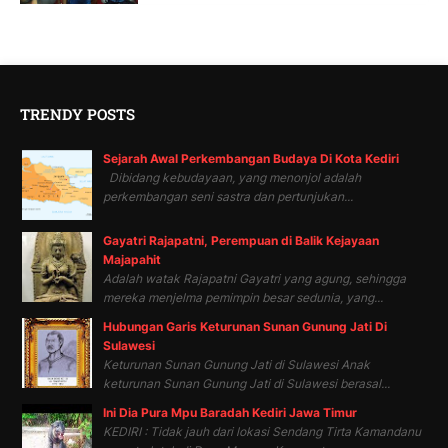
TRENDY POSTS
Sejarah Awal Perkembangan Budaya Di Kota Kediri
Dibidang kebudayaan, yang menonjol adalah
perkembangan seni sastra dan pertunjukan...
Gayatri Rajapatni, Perempuan di Balik Kejayaan
Majapahit
Adalah watak Rajapatni Gayatri yang agung, sehingga
mereka menjelma pemimpin besar sedunia, yang...
Hubungan Garis Keturunan Sunan Gunung Jati Di
Sulawesi
Keturunan Sunan Gunung Jati di Sulawesi Anak
keturunan Sunan Gunung Jati di Sulawesi berasal...
Ini Dia Pura Mpu Baradah Kediri Jawa Timur
KEDIRI : Tidak jauh dari lokasi Sendang Tirta Kamandanu