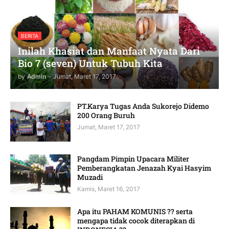
BERITA
Inilah Khasiat dan Manfaat Nyata Dari
Bio 7 (seven) Untuk Tubuh Kita
by
Admin
-
Jumat, Maret 17, 2017
PT.Karya Tugas Anda Sukorejo Didemo
200 Orang Buruh
Jumat, Maret 17, 2017
Pangdam Pimpin Upacara Militer
Pemberangkatan Jenazah Kyai Hasyim
Muzadi
Kamis, Maret 16, 2017
Apa itu PAHAM KOMUNIS ?? serta
mengapa tidak cocok diterapkan di