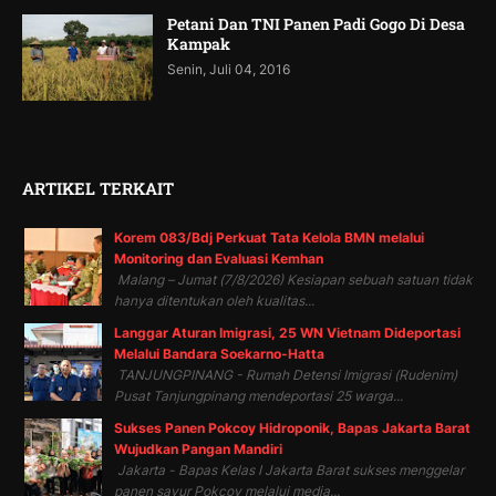
Petani Dan TNI Panen Padi Gogo Di Desa
Kampak
Senin, Juli 04, 2016
ARTIKEL TERKAIT
Korem 083/Bdj Perkuat Tata Kelola BMN melalui
Monitoring dan Evaluasi Kemhan
Malang – Jumat (7/8/2026) Kesiapan sebuah satuan tidak
hanya ditentukan oleh kualitas...
Langgar Aturan Imigrasi, 25 WN Vietnam Dideportasi
Melalui Bandara Soekarno-Hatta
TANJUNGPINANG - Rumah Detensi Imigrasi (Rudenim)
Pusat Tanjungpinang mendeportasi 25 warga...
Sukses Panen Pokcoy Hidroponik, Bapas Jakarta Barat
Wujudkan Pangan Mandiri
Jakarta - Bapas Kelas I Jakarta Barat sukses menggelar
panen sayur Pokcoy melalui media...