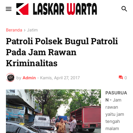
Beranda
Jatim
Patroli Polsek Bugul Patroli
Pada Jam Rawan
Kriminalitas
by
Admin
-
Kamis, April 27, 2017
0
PASURUA
N -
Jam
rawan
yaitu jam
tengah
malam