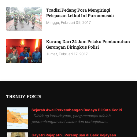
Tradisi Pedang Pora Mengiringi
Pelepasan Letkol Inf Purnomosidi
Minggu, Februari 05, 2017
Kurang Dari 24 Jam Pelaku Pembunuhan
Gerongan Diringkus Polisi
Jumat, Februari 17, 2017
TRENDY POSTS
Sejarah Awal Perkembangan Budaya Di Kota Kediri
Dibidang kebudayaan, yang menonjol adalah
perkembangan seni sastra dan pertunjukan...
Gayatri Rajapatni, Perempuan di Balik Kejayaan