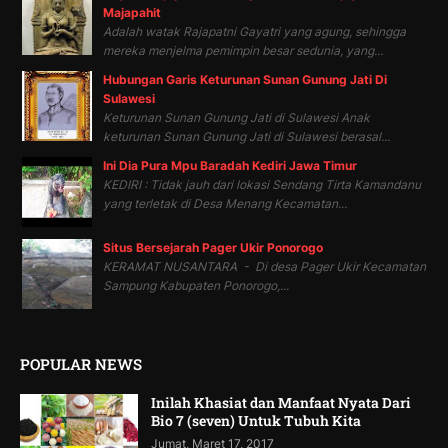
Majapahit
Adalah watak Rajapatni Gayatri yang agung, sehingga
mereka menjelma pemimpin besar sedunia, yang...
Hubungan Garis Keturunan Sunan Gunung Jati Di
Sulawesi
Keturunan Sunan Gunung Jati di Sulawesi Anak
keturunan Sunan Gunung Jati di Sulawesi berasal...
Ini Dia Pura Mpu Baradah Kediri Jawa Timur
KEDIRI : Tidak jauh dari lokasi Sendang Tirta Kamandanu
yang terletak di Desa Menang Kecamatan...
Situs Bersejarah Pager Ukir Ponorogo
KERAMAT NUSANTARA - Di desa Pager Ukir Kecamatan
Sampung Kabupaten Ponorogo,...
POPULAR NEWS
Inilah Khasiat dan Manfaat Nyata Dari
Bio 7 (seven) Untuk Tubuh Kita
Jumat, Maret 17, 2017