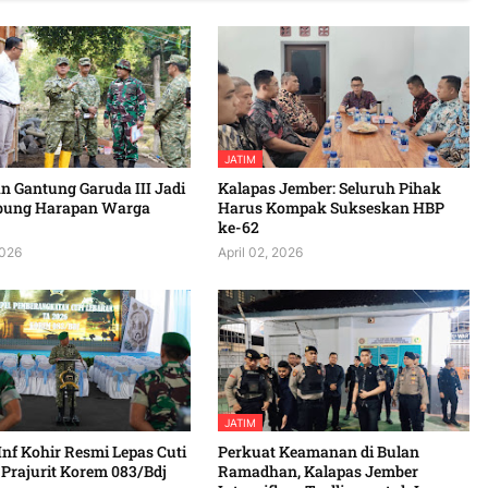
JATIM
 Gantung Garuda III Jadi
Kalapas Jember: Seluruh Pihak
bung Harapan Warga
Harus Kompak Sukseskan HBP
ke-62
2026
April 02, 2026
JATIM
Inf Kohir Resmi Lepas Cuti
Perkuat Keamanan di Bulan
Prajurit Korem 083/Bdj
Ramadhan, Kalapas Jember