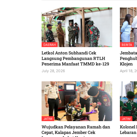
DAERAH
BERITA
Letkol Anton Subhandi Cek
Jembatan
Langsung Pembangunan RTLH
Penghu
Penerima Manfaat TMMD ke-129
Klojen
July 28, 2026
April 18, 
JATIM
JATIM
Wujudkan Pelayanan Ramah dan
Kolonel 
Cepat, Kalapas Jember Cek
Lebaran 