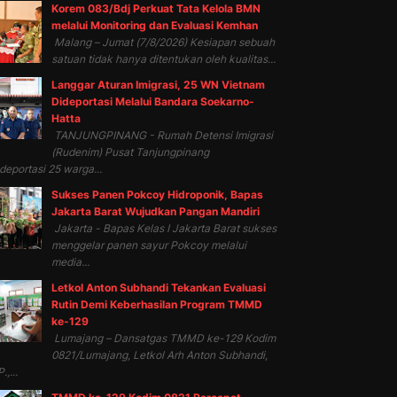
Korem 083/Bdj Perkuat Tata Kelola BMN
melalui Monitoring dan Evaluasi Kemhan
Malang – Jumat (7/8/2026) Kesiapan sebuah
satuan tidak hanya ditentukan oleh kualitas...
Langgar Aturan Imigrasi, 25 WN Vietnam
Dideportasi Melalui Bandara Soekarno-
Hatta
TANJUNGPINANG - Rumah Detensi Imigrasi
(Rudenim) Pusat Tanjungpinang
eportasi 25 warga...
Sukses Panen Pokcoy Hidroponik, Bapas
Jakarta Barat Wujudkan Pangan Mandiri
Jakarta - Bapas Kelas I Jakarta Barat sukses
menggelar panen sayur Pokcoy melalui
media...
Letkol Anton Subhandi Tekankan Evaluasi
Rutin Demi Keberhasilan Program TMMD
ke-129
Lumajang – Dansatgas TMMD ke-129 Kodim
0821/Lumajang, Letkol Arh Anton Subhandi,
.,...