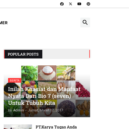
IMER
POPULAR POSTS
BERITA
Inilah Khasiat dan Manfaat
Nyata Dari Bio 7 (seven)
Untuk Tubuh Kita
by
Admin
-
Jumat, Maret 17, 2017
PT.Karya Tugas Anda