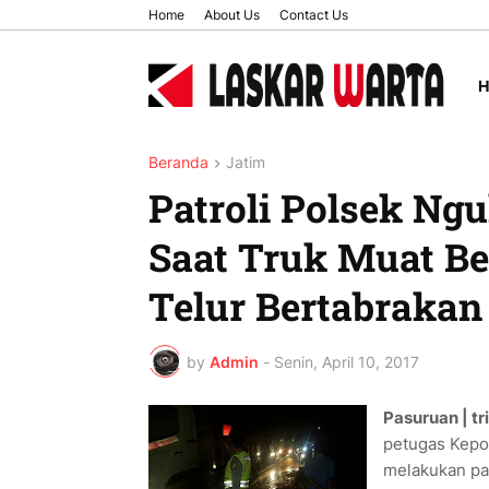
Home
About Us
Contact Us
Beranda
Jatim
Patroli Polsek Ng
Saat Truk Muat Be
Telur Bertabrakan
by
Admin
-
Senin, April 10, 2017
Pasuruan | t
petugas Kepol
melakukan pat