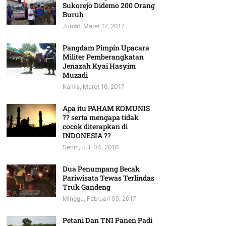
Sukorejo Didemo 200 Orang
Buruh
Jumat, Maret 17, 2017
Pangdam Pimpin Upacara
Militer Pemberangkatan
Jenazah Kyai Hasyim
Muzadi
Kamis, Maret 16, 2017
Apa itu PAHAM KOMUNIS
?? serta mengapa tidak
cocok diterapkan di
INDONESIA ??
Senin, Juli 04, 2016
Dua Penumpang Becak
Pariwisata Tewas Terlindas
Truk Gandeng
Minggu, Februari 05, 2017
Petani Dan TNI Panen Padi