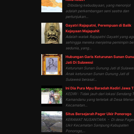
Dibidang kebudayaan, yang menonjol
adalah perkembangan seni sastra dan
pertunjukan...
Gayatri Rajapatni, Perempuan di Balik
Kejayaan Majapahit
Adalah watak Rajapatni Gayatri yang ag
sehingga mereka menjelma pemimpin be
sedunia, yang...
Hubungan Garis Keturunan Sunan Gun
Jati Di Sulawesi
Keturunan Sunan Gunung Jati di Sulawes
Anak keturunan Sunan Gunung Jati di
Sulawesi berasal...
Ini Dia Pura Mpu Baradah Kediri Jawa 
KEDIRI : Tidak jauh dari lokasi Sendang T
Kamandanu yang terletak di Desa Mena
Kecamatan...
Situs Bersejarah Pager Ukir Ponorogo
KERAMAT NUSANTARA - Di desa Page
Ukir Kecamatan Sampung Kabupaten
Ponorogo,...