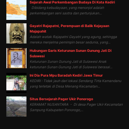
Sejarah Awal Perkembangan Budaya Di Kota Kediri
Dibidang kebudayaan, yang menonjol adalah
perkembangan seni sastra dan pertunjukan...
Gayatri Rajapatni, Perempuan di Balik Kejayaan
Majapahit
Adalah watak Rajapatni Gayatri yang agung, sehingga
mereka menjelma pemimpin besar sedunia, yang...
Hubungan Garis Keturunan Sunan Gunung Jati Di
Sulawesi
Keturunan Sunan Gunung Jati di Sulawesi Anak
keturunan Sunan Gunung Jati di Sulawesi berasal...
Ini Dia Pura Mpu Baradah Kediri Jawa Timur
KEDIRI : Tidak jauh dari lokasi Sendang Tirta Kamandanu
yang terletak di Desa Menang Kecamatan...
Situs Bersejarah Pager Ukir Ponorogo
KERAMAT NUSANTARA - Di desa Pager Ukir Kecamatan
Sampung Kabupaten Ponorogo,...