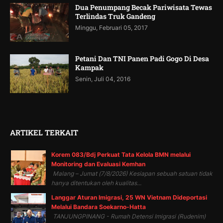
Dua Penumpang Becak Pariwisata Tewas
Terlindas Truk Gandeng
Minggu, Februari 05, 2017
Petani Dan TNI Panen Padi Gogo Di Desa
Kampak
Senin, Juli 04, 2016
ARTIKEL TERKAIT
Korem 083/Bdj Perkuat Tata Kelola BMN melalui
Monitoring dan Evaluasi Kemhan
Malang – Jumat (7/8/2026) Kesiapan sebuah satuan tidak
hanya ditentukan oleh kualitas...
Langgar Aturan Imigrasi, 25 WN Vietnam Dideportasi
Melalui Bandara Soekarno-Hatta
TANJUNGPINANG - Rumah Detensi Imigrasi (Rudenim)