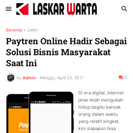
Beranda
Jatim
Paytren Online Hadir Sebagai
Solusi Bisnis Masyarakat
Saat Ini
by
Admin
-
Minggu, April 23, 2017
0
Di era digital, Internet
jelas telah mengubah
hidup begitu banyak
orang dalam waktu
yang relatif singkat,
kini siapapun bisa