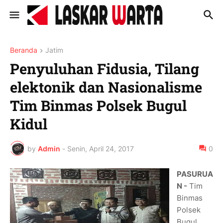
Beranda
Jatim
Penyuluhan Fidusia, Tilang
elektonik dan Nasionalisme
Tim Binmas Polsek Bugul
Kidul
by
Admin
-
Senin, April 24, 2017
0
PASURUA
N -
Tim
Binmas
Polsek
Bugul