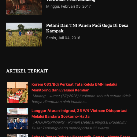
Minggu, Februari 05, 2017
Petani Dan TNI Panen Padi Gogo Di Desa
Kampak
Senin, Juli 04, 2016
ARTIKEL TERKAIT
Korem 083/Bdj Perkuat Tata Kelola BMN melalui
Monitoring dan Evaluasi Kemhan
Malang – Jumat (7/8/2026) Kesiapan sebuah satuan tidak
hanya ditentukan oleh kualitas...
Langgar Aturan Imigrasi, 25 WN Vietnam Dideportasi
Melalui Bandara Soekarno-Hatta
TANJUNGPINANG - Rumah Detensi Imigrasi (Rudenim)
Pusat Tanjungpinang mendeportasi 25 warga...
Sukses Panen Pokcoy Hidroponik, Bapas Jakarta Barat