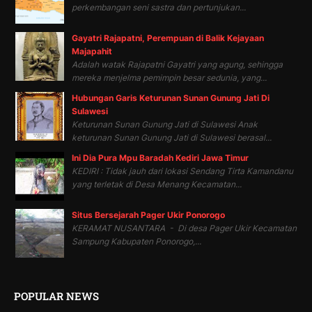
perkembangan seni sastra dan pertunjukan...
Gayatri Rajapatni, Perempuan di Balik Kejayaan
Majapahit
Adalah watak Rajapatni Gayatri yang agung, sehingga
mereka menjelma pemimpin besar sedunia, yang...
Hubungan Garis Keturunan Sunan Gunung Jati Di
Sulawesi
Keturunan Sunan Gunung Jati di Sulawesi Anak
keturunan Sunan Gunung Jati di Sulawesi berasal...
Ini Dia Pura Mpu Baradah Kediri Jawa Timur
KEDIRI : Tidak jauh dari lokasi Sendang Tirta Kamandanu
yang terletak di Desa Menang Kecamatan...
Situs Bersejarah Pager Ukir Ponorogo
KERAMAT NUSANTARA - Di desa Pager Ukir Kecamatan
Sampung Kabupaten Ponorogo,...
POPULAR NEWS