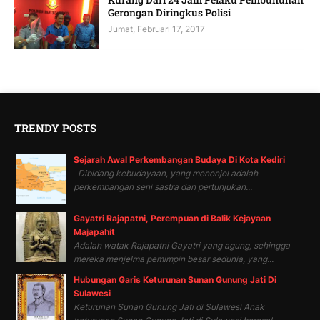
Gerongan Diringkus Polisi
Jumat, Februari 17, 2017
TRENDY POSTS
Sejarah Awal Perkembangan Budaya Di Kota Kediri
Dibidang kebudayaan, yang menonjol adalah
perkembangan seni sastra dan pertunjukan...
Gayatri Rajapatni, Perempuan di Balik Kejayaan
Majapahit
Adalah watak Rajapatni Gayatri yang agung, sehingga
mereka menjelma pemimpin besar sedunia, yang...
Hubungan Garis Keturunan Sunan Gunung Jati Di
Sulawesi
Keturunan Sunan Gunung Jati di Sulawesi Anak