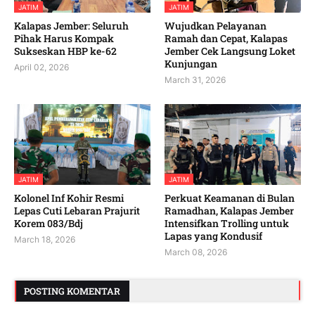
JATIM
JATIM
Kalapas Jember: Seluruh
Wujudkan Pelayanan
Pihak Harus Kompak
Ramah dan Cepat, Kalapas
Sukseskan HBP ke-62
Jember Cek Langsung Loket
Kunjungan
April 02, 2026
March 31, 2026
JATIM
JATIM
Kolonel Inf Kohir Resmi
Perkuat Keamanan di Bulan
Lepas Cuti Lebaran Prajurit
Ramadhan, Kalapas Jember
Korem 083/Bdj
Intensifkan Trolling untuk
Lapas yang Kondusif
March 18, 2026
March 08, 2026
POSTING KOMENTAR