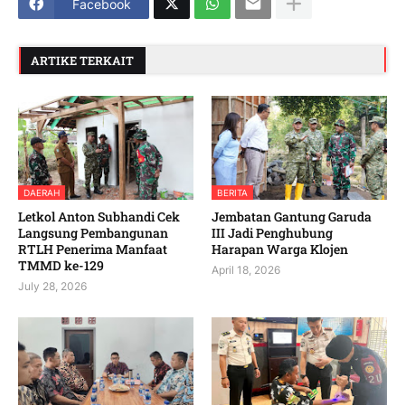
Facebook
ARTIKE TERKAIT
DAERAH
BERITA
Letkol Anton Subhandi Cek
Jembatan Gantung Garuda
Langsung Pembangunan
III Jadi Penghubung
RTLH Penerima Manfaat
Harapan Warga Klojen
TMMD ke-129
April 18, 2026
July 28, 2026