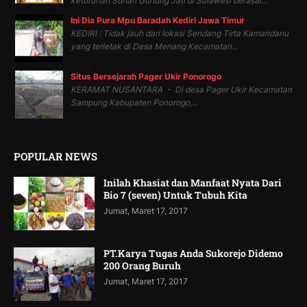
keturunan Sunan Gunung Jati di Sulawesi berasal...
Ini Dia Pura Mpu Baradah Kediri Jawa Timur
KEDIRI : Tidak jauh dari lokasi Sendang Tirta Kamandanu
yang terletak di Desa Menang Kecamatan...
Situs Bersejarah Pager Ukir Ponorogo
KERAMAT NUSANTARA - Di desa Pager Ukir Kecamatan
Sampung Kabupaten Ponorogo,...
POPULAR NEWS
Inilah Khasiat dan Manfaat Nyata Dari
Bio 7 (seven) Untuk Tubuh Kita
Jumat, Maret 17, 2017
PT.Karya Tugas Anda Sukorejo Didemo
200 Orang Buruh
Jumat, Maret 17, 2017