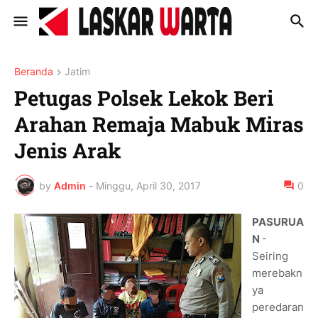
Beranda
Jatim
Petugas Polsek Lekok Beri
Arahan Remaja Mabuk Miras
Jenis Arak
by
Admin
-
Minggu, April 30, 2017
0
PASURUA
N
-
Seiring
merebakn
ya
peredaran