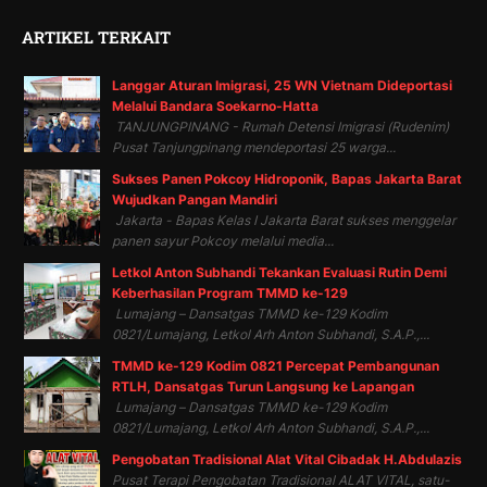
ARTIKEL TERKAIT
Langgar Aturan Imigrasi, 25 WN Vietnam Dideportasi
Melalui Bandara Soekarno-Hatta
TANJUNGPINANG - Rumah Detensi Imigrasi (Rudenim)
Pusat Tanjungpinang mendeportasi 25 warga...
Sukses Panen Pokcoy Hidroponik, Bapas Jakarta Barat
Wujudkan Pangan Mandiri
Jakarta - Bapas Kelas I Jakarta Barat sukses menggelar
panen sayur Pokcoy melalui media...
Letkol Anton Subhandi Tekankan Evaluasi Rutin Demi
Keberhasilan Program TMMD ke-129
Lumajang – Dansatgas TMMD ke-129 Kodim
0821/Lumajang, Letkol Arh Anton Subhandi, S.A.P.,...
TMMD ke-129 Kodim 0821 Percepat Pembangunan
RTLH, Dansatgas Turun Langsung ke Lapangan
Lumajang – Dansatgas TMMD ke-129 Kodim
0821/Lumajang, Letkol Arh Anton Subhandi, S.A.P.,...
Pengobatan Tradisional Alat Vital Cibadak H.Abdulazis
Pusat Terapi Pengobatan Tradisional ALAT VITAL, satu-