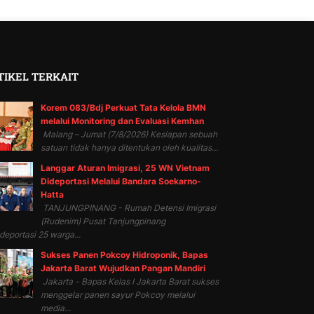
TIKEL TERKAIT
Korem 083/Bdj Perkuat Tata Kelola BMN
melalui Monitoring dan Evaluasi Kemhan
Malang – Jumat (7/8/2026) Kesiapan sebuah
satuan tidak hanya ditentukan oleh kualitas...
Langgar Aturan Imigrasi, 25 WN Vietnam
Dideportasi Melalui Bandara Soekarno-
Hatta
TANJUNGPINANG - Rumah Detensi Imigrasi
(Rudenim) Pusat Tanjungpinang
eportasi 25 warga...
Sukses Panen Pokcoy Hidroponik, Bapas
Jakarta Barat Wujudkan Pangan Mandiri
Jakarta - Bapas Kelas I Jakarta Barat sukses
menggelar panen sayur Pokcoy melalui
media...