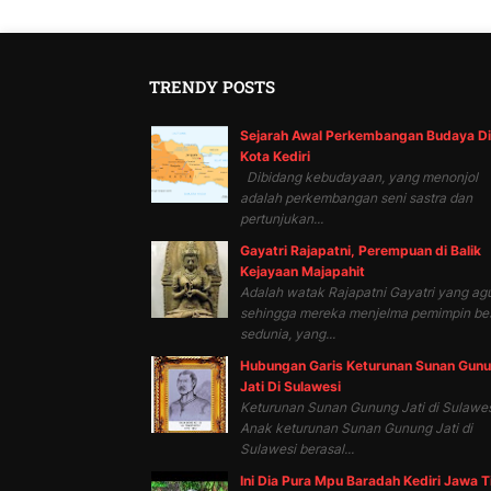
TRENDY POSTS
Sejarah Awal Perkembangan Budaya Di
Kota Kediri
Dibidang kebudayaan, yang menonjol
adalah perkembangan seni sastra dan
pertunjukan...
Gayatri Rajapatni, Perempuan di Balik
Kejayaan Majapahit
Adalah watak Rajapatni Gayatri yang ag
sehingga mereka menjelma pemimpin be
sedunia, yang...
Hubungan Garis Keturunan Sunan Gun
Jati Di Sulawesi
Keturunan Sunan Gunung Jati di Sulawes
Anak keturunan Sunan Gunung Jati di
Sulawesi berasal...
Ini Dia Pura Mpu Baradah Kediri Jawa 