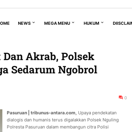
HOME
NEWS
MEGA MENU
HUKUM
DIISCLA
t Dan Akrab, Polsek
ga Sedarum Ngobrol
0
Pasuruan | tribunus-antara.com,
Upaya pendekatan
dialogis dan humanis terus digalakkan Polsek Nguling
Polresta Pasuruan dalam membangun citra Polisi