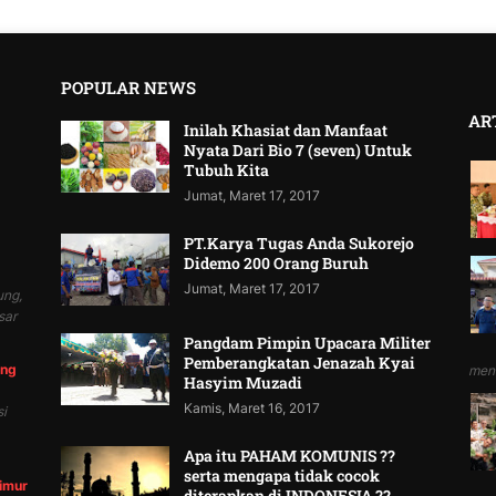
POPULAR NEWS
AR
Inilah Khasiat dan Manfaat
Nyata Dari Bio 7 (seven) Untuk
Tubuh Kita
Jumat, Maret 17, 2017
PT.Karya Tugas Anda Sukorejo
Didemo 200 Orang Buruh
Jumat, Maret 17, 2017
ung,
sar
Pangdam Pimpin Upacara Militer
Pemberangkatan Jenazah Kyai
ung
mend
Hasyim Muzadi
Kamis, Maret 16, 2017
i
Apa itu PAHAM KOMUNIS ??
serta mengapa tidak cocok
Timur
diterapkan di INDONESIA ??