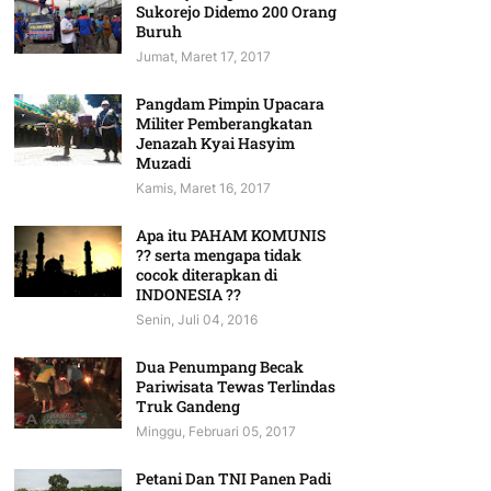
Sukorejo Didemo 200 Orang
Buruh
Jumat, Maret 17, 2017
Pangdam Pimpin Upacara
Militer Pemberangkatan
Jenazah Kyai Hasyim
Muzadi
Kamis, Maret 16, 2017
Apa itu PAHAM KOMUNIS
?? serta mengapa tidak
cocok diterapkan di
INDONESIA ??
Senin, Juli 04, 2016
Dua Penumpang Becak
Pariwisata Tewas Terlindas
Truk Gandeng
Minggu, Februari 05, 2017
Petani Dan TNI Panen Padi