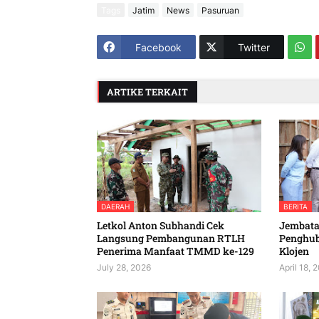
Tags
Jatim
News
Pasuruan
Facebook
Twitter
ARTIKE TERKAIT
DAERAH
BERITA
Letkol Anton Subhandi Cek
Jembatan
Langsung Pembangunan RTLH
Penghu
Penerima Manfaat TMMD ke-129
Klojen
July 28, 2026
April 18, 