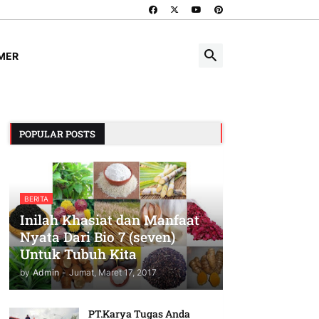
IMER
POPULAR POSTS
BERITA
Inilah Khasiat dan Manfaat
Nyata Dari Bio 7 (seven)
Untuk Tubuh Kita
by
Admin
-
Jumat, Maret 17, 2017
PT.Karya Tugas Anda