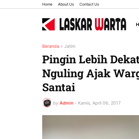
Home
About Us
Contact Us
Beranda
Jatim
Pingin Lebih Deka
Nguling Ajak War
Santai
by
Admin
-
Kamis, April 06, 2017