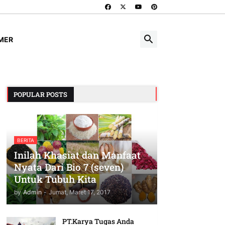
IMER
POPULAR POSTS
BERITA
Inilah Khasiat dan Manfaat
Nyata Dari Bio 7 (seven)
Untuk Tubuh Kita
by
Admin
-
Jumat, Maret 17, 2017
PT.Karya Tugas Anda