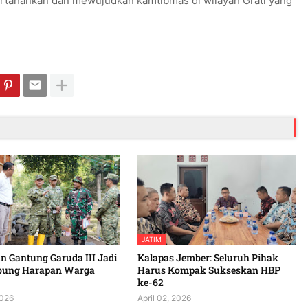
tahankan dan mewujudkan kamtibmas di wilayah Grati yang
JATIM
 Gantung Garuda III Jadi
Kalapas Jember: Seluruh Pihak
bung Harapan Warga
Harus Kompak Sukseskan HBP
ke-62
2026
April 02, 2026