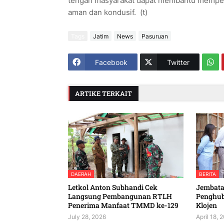
tengah masyarakat dapat membantu memper
aman dan kondusif. (t)
Tags
Jatim
News
Pasuruan
Facebook
Twitter
ARTIKE TERKAIT
DAERAH
BERITA
Letkol Anton Subhandi Cek
Jembatan
Langsung Pembangunan RTLH
Penghu
Penerima Manfaat TMMD ke-129
Klojen
July 28, 2026
April 18, 