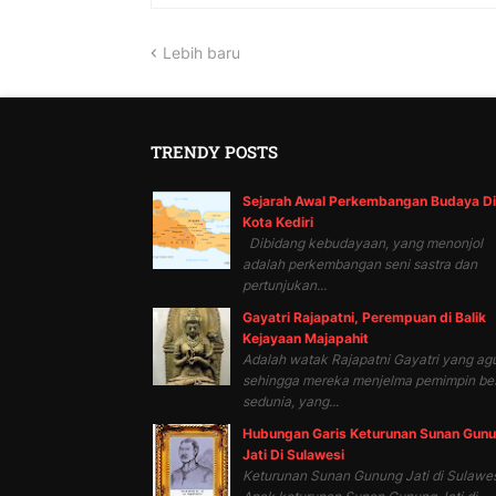
Lebih baru
TRENDY POSTS
Sejarah Awal Perkembangan Budaya Di
Kota Kediri
Dibidang kebudayaan, yang menonjol
adalah perkembangan seni sastra dan
pertunjukan...
Gayatri Rajapatni, Perempuan di Balik
Kejayaan Majapahit
Adalah watak Rajapatni Gayatri yang ag
sehingga mereka menjelma pemimpin be
sedunia, yang...
Hubungan Garis Keturunan Sunan Gun
Jati Di Sulawesi
Keturunan Sunan Gunung Jati di Sulawes