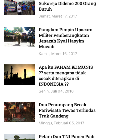
Sukorejo Didemo 200 Orang
Buruh
Jumat, Maret 17, 2017
Pangdam Pimpin Upacara
Militer Pemberangkatan
Jenazah Kyai Hasyim
Muzadi
Kamis, Maret 16, 2017
Apa itu PAHAM KOMUNIS
?? serta mengapa tidak
cocok diterapkan di
INDONESIA ??
Senin, Juli 04, 2016
Dua Penumpang Becak
Pariwisata Tewas Terlindas
Truk Gandeng
Minggu, Februari 05, 2017
Petani Dan TNI Panen Padi