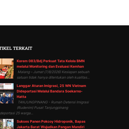
TIKEL TERKAIT
Korem 083/Bdj Perkuat Tata Kelola BMN
melalui Monitoring dan Evaluasi Kemhan
Malang – Jumat (7/8/2026) Kesiapan sebuah
satuan tidak hanya ditentukan oleh kualitas...
Langgar Aturan Imigrasi, 25 WN Vietnam
Dideportasi Melalui Bandara Soekarno-
Hatta
TANJUNGPINANG - Rumah Detensi Imigrasi
(Rudenim) Pusat Tanjungpinang
eportasi 25 warga...
Sukses Panen Pokcoy Hidroponik, Bapas
Jakarta Barat Wujudkan Pangan Mandiri