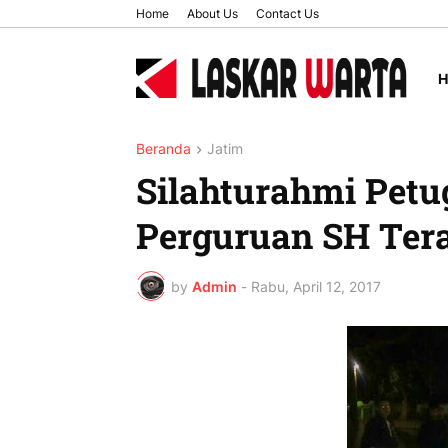
Home
About Us
Contact Us
Beranda
Jatim
Silahturahmi Petu
Perguruan SH Tera
by
Admin
-
Rabu, April 12, 2017