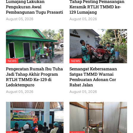
Lumajang Lakukan
Tahap Penting Pemasangan
Pengukuran Awal
Keramik RTLH TMMD ke-
Pembangunan Tugu Prasasti
129 Lumajang
August 05, 2026
August 05, 2026
NEWS
NEWS
Pengecatan Rumah Ibu Tuha
Semangat Kebersamaan
Jadi Tahap Akhir Program
Satgas TMMD Warnai
RTLH TMMD Ke-129 di
Pembuatan Adonan Cor
Ledoktempuro
Rabat Jalan
August 05, 2026
August 05, 2026