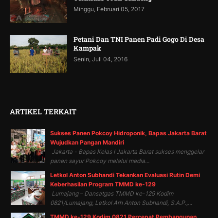
Minggu, Februari 05, 2017
Petani Dan TNI Panen Padi Gogo Di Desa
Kampak
Senin, Juli 04, 2016
ARTIKEL TERKAIT
Sukses Panen Pokcoy Hidroponik, Bapas Jakarta Barat
Wujudkan Pangan Mandiri
Jakarta - Bapas Kelas I Jakarta Barat sukses menggelar
panen sayur Pokcoy melalui media...
Letkol Anton Subhandi Tekankan Evaluasi Rutin Demi
Keberhasilan Program TMMD ke-129
Lumajang – Dansatgas TMMD ke-129 Kodim
0821/Lumajang, Letkol Arh Anton Subhandi, S.A.P.,...
TMMD ke-129 Kodim 0821 Percepat Pembangunan