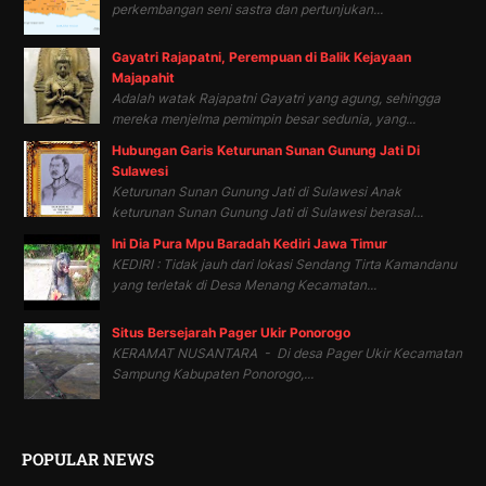
perkembangan seni sastra dan pertunjukan...
Gayatri Rajapatni, Perempuan di Balik Kejayaan
Majapahit
Adalah watak Rajapatni Gayatri yang agung, sehingga
mereka menjelma pemimpin besar sedunia, yang...
Hubungan Garis Keturunan Sunan Gunung Jati Di
Sulawesi
Keturunan Sunan Gunung Jati di Sulawesi Anak
keturunan Sunan Gunung Jati di Sulawesi berasal...
Ini Dia Pura Mpu Baradah Kediri Jawa Timur
KEDIRI : Tidak jauh dari lokasi Sendang Tirta Kamandanu
yang terletak di Desa Menang Kecamatan...
Situs Bersejarah Pager Ukir Ponorogo
KERAMAT NUSANTARA - Di desa Pager Ukir Kecamatan
Sampung Kabupaten Ponorogo,...
POPULAR NEWS