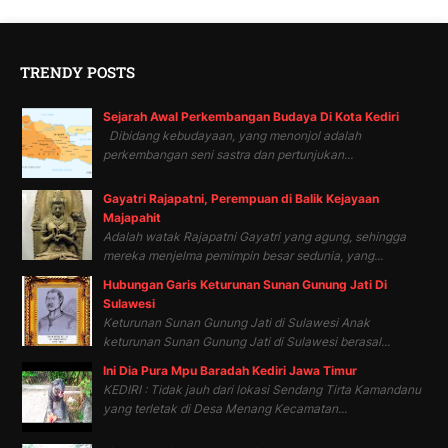
TRENDY POSTS
Sejarah Awal Perkembangan Budaya Di Kota Kediri
Dibidang kebudayaan, yang menonjol adalah
perkembangan seni sastra dan pertunjukan...
Gayatri Rajapatni, Perempuan di Balik Kejayaan
Majapahit
Adalah watak Rajapatni Gayatri yang agung, sehingga
mereka menjelma pemimpin besar sedunia, yang...
Hubungan Garis Keturunan Sunan Gunung Jati Di
Sulawesi
Keturunan Sunan Gunung Jati di Sulawesi Anak
keturunan Sunan Gunung Jati di Sulawesi berasal...
Ini Dia Pura Mpu Baradah Kediri Jawa Timur
KEDIRI : Tidak jauh dari lokasi Sendang Tirta Kamandanu
yang terletak di Desa Menang Kecamatan...