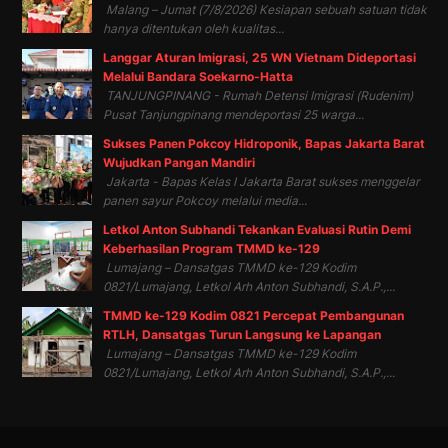
Malang – Jumat (7/8/2026) Kesiapan sebuah satuan tidak
hanya ditentukan oleh kualitas...
Langgar Aturan Imigrasi, 25 WN Vietnam Dideportasi
Melalui Bandara Soekarno-Hatta
TANJUNGPINANG - Rumah Detensi Imigrasi (Rudenim)
Pusat Tanjungpinang mendeportasi 25 warga...
Sukses Panen Pokcoy Hidroponik, Bapas Jakarta Barat
Wujudkan Pangan Mandiri
Jakarta - Bapas Kelas I Jakarta Barat sukses menggelar
panen sayur Pokcoy melalui media...
Letkol Anton Subhandi Tekankan Evaluasi Rutin Demi
Keberhasilan Program TMMD ke-129
Lumajang – Dansatgas TMMD ke-129 Kodim
0821/Lumajang, Letkol Arh Anton Subhandi, S.A.P.,...
TMMD ke-129 Kodim 0821 Percepat Pembangunan
RTLH, Dansatgas Turun Langsung ke Lapangan
Lumajang – Dansatgas TMMD ke-129 Kodim
0821/Lumajang, Letkol Arh Anton Subhandi, S.A.P.,...