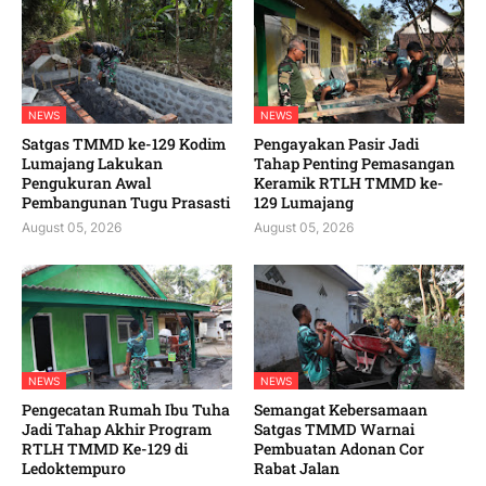
NEWS
NEWS
Satgas TMMD ke-129 Kodim
Pengayakan Pasir Jadi
Lumajang Lakukan
Tahap Penting Pemasangan
Pengukuran Awal
Keramik RTLH TMMD ke-
Pembangunan Tugu Prasasti
129 Lumajang
August 05, 2026
August 05, 2026
NEWS
NEWS
Pengecatan Rumah Ibu Tuha
Semangat Kebersamaan
Jadi Tahap Akhir Program
Satgas TMMD Warnai
RTLH TMMD Ke-129 di
Pembuatan Adonan Cor
Ledoktempuro
Rabat Jalan