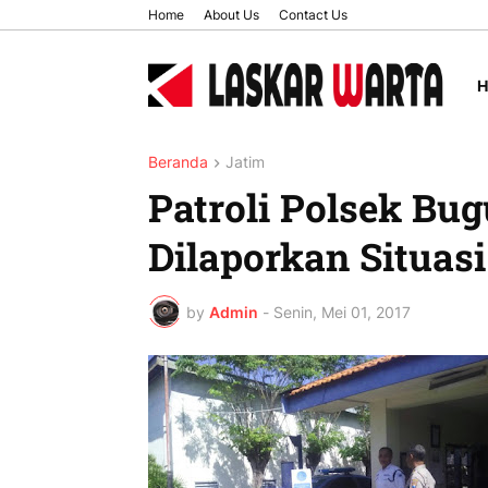
Home
About Us
Contact Us
Beranda
Jatim
Patroli Polsek Bug
Dilaporkan Situas
by
Admin
-
Senin, Mei 01, 2017