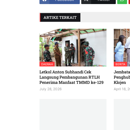
ARTIKE TERKAIT
DAERAH
BERITA
Letkol Anton Subhandi Cek
Jembatan
Langsung Pembangunan RTLH
Penghu
Penerima Manfaat TMMD ke-129
Klojen
July 28, 2026
April 18, 