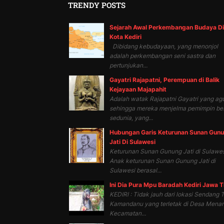
TRENDY POSTS
Sejarah Awal Perkembangan Budaya Di
Kota Kediri
Dibidang kebudayaan, yang menonjol
adalah perkembangan seni sastra dan
pertunjukan...
Gayatri Rajapatni, Perempuan di Balik
Kejayaan Majapahit
Adalah watak Rajapatni Gayatri yang ag
sehingga mereka menjelma pemimpin be
sedunia, yang...
Hubungan Garis Keturunan Sunan Gun
Jati Di Sulawesi
Keturunan Sunan Gunung Jati di Sulawes
Anak keturunan Sunan Gunung Jati di
Sulawesi berasal...
Ini Dia Pura Mpu Baradah Kediri Jawa 
KEDIRI : Tidak jauh dari lokasi Sendang T
Kamandanu yang terletak di Desa Mena
Kecamatan...