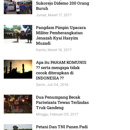
Sukorejo Didemo 200 Orang
Buruh
Jumat, Maret 17, 2017
Pangdam Pimpin Upacara
Militer Pemberangkatan
Jenazah Kyai Hasyim
Muzadi
Kamis, Maret 16, 2017
Apa itu PAHAM KOMUNIS
?? serta mengapa tidak
cocok diterapkan di
INDONESIA ??
Senin, Juli 04, 2016
Dua Penumpang Becak
Pariwisata Tewas Terlindas
Truk Gandeng
Minggu, Februari 05, 2017
Petani Dan TNI Panen Padi