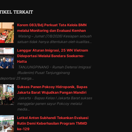
TIKEL TERKAIT
Korem 083/Bdj Perkuat Tata Kelola BMN
melalui Monitoring dan Evaluasi Kemhan
Malang – Jumat (7/8/2026) Kesiapan sebuah
satuan tidak hanya ditentukan oleh kualitas...
Langgar Aturan Imigrasi, 25 WN Vietnam
Dideportasi Melalui Bandara Soekarno-
Hatta
TANJUNGPINANG - Rumah Detensi Imigrasi
(Rudenim) Pusat Tanjungpinang
eportasi 25 warga...
Sukses Panen Pokcoy Hidroponik, Bapas
Jakarta Barat Wujudkan Pangan Mandiri
Jakarta - Bapas Kelas I Jakarta Barat sukses
menggelar panen sayur Pokcoy melalui
media...
Letkol Anton Subhandi Tekankan Evaluasi
Rutin Demi Keberhasilan Program TMMD
ke-129