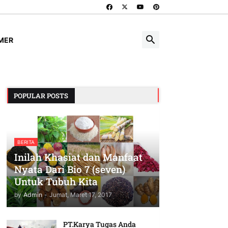
IMER
POPULAR POSTS
BERITA
Inilah Khasiat dan Manfaat
Nyata Dari Bio 7 (seven)
Untuk Tubuh Kita
by
Admin
-
Jumat, Maret 17, 2017
PT.Karya Tugas Anda