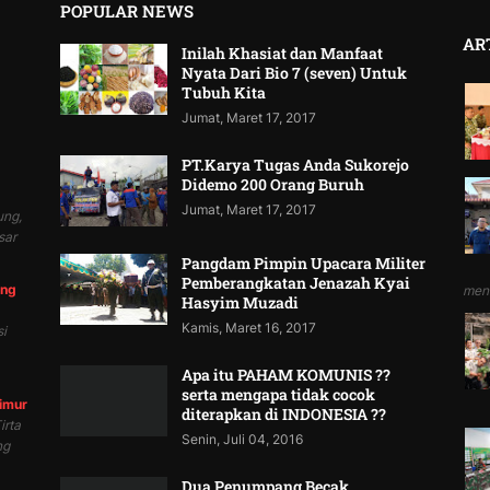
POPULAR NEWS
AR
Inilah Khasiat dan Manfaat
Nyata Dari Bio 7 (seven) Untuk
Tubuh Kita
Jumat, Maret 17, 2017
PT.Karya Tugas Anda Sukorejo
Didemo 200 Orang Buruh
Jumat, Maret 17, 2017
ung,
sar
Pangdam Pimpin Upacara Militer
Pemberangkatan Jenazah Kyai
ung
mend
Hasyim Muzadi
Kamis, Maret 16, 2017
i
Apa itu PAHAM KOMUNIS ??
serta mengapa tidak cocok
Timur
diterapkan di INDONESIA ??
irta
Senin, Juli 04, 2016
ng
Dua Penumpang Becak