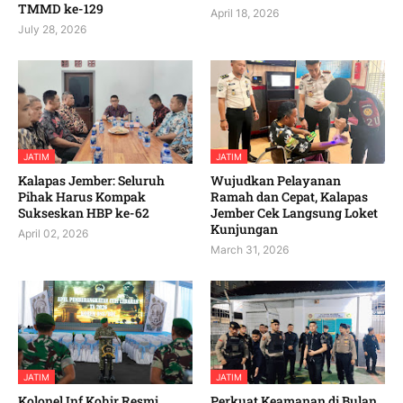
TMMD ke-129
April 18, 2026
July 28, 2026
JATIM
JATIM
Kalapas Jember: Seluruh
Wujudkan Pelayanan
Pihak Harus Kompak
Ramah dan Cepat, Kalapas
Sukseskan HBP ke-62
Jember Cek Langsung Loket
Kunjungan
April 02, 2026
March 31, 2026
JATIM
JATIM
Kolonel Inf Kohir Resmi
Perkuat Keamanan di Bulan