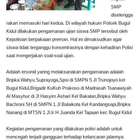
SMP
diselengga
rakan memasuki hari kedua. Di wilayah hukum Polsek Bugul
Kidul dilakukan pengamanan ujian siswa SMP tersebut oleh
Kepolisian berpakaian preman. Hal ini dimaksudkan agar
siswa tidak terganggu konsentrasinya dengan kehadiran Polisi
saat mengerjakan soal-soal ujian.
Adalah ersoniil yanng melaksanakan pengamanan adalah
Bripka Wahyu Suprayoga,Spsi di SMPN 5 Jl Trunojoyo kel
Bugul Kidul,Brigadir KuKuh Prakoso di Madrasah Tsanawiyah
Al Masyhur di Jl Hasyim Ashari Kel Bakalan,Bripka Wahyu
Bachroni SH di SMPN 1 Jl Balaikota Kel Kandangsapi,Bripka
Nanang di MTSN 1 Jl.Ir H Juanda Kel Tapaan kec Bugul Kidul
Kegiatan pengamanan yang dilakukan polisi adalah untuk
mencegah terjadi gangguan terhadap kelancaran jalannya