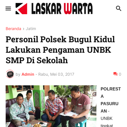
Beranda
Jatim
Personil Polsek Bugul Kidul
Lakukan Pengaman UNBK
SMP Di Sekolah
by
Admin
-
Rabu, Mei 03, 2017
0
POLREST
A
PASURU
AN
-
UNBK
tingkat