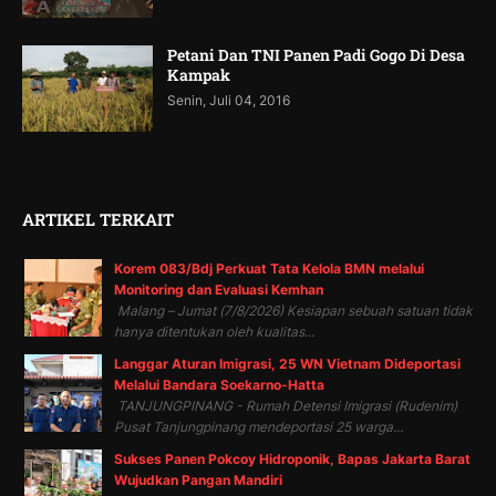
Petani Dan TNI Panen Padi Gogo Di Desa
Kampak
Senin, Juli 04, 2016
ARTIKEL TERKAIT
Korem 083/Bdj Perkuat Tata Kelola BMN melalui
Monitoring dan Evaluasi Kemhan
Malang – Jumat (7/8/2026) Kesiapan sebuah satuan tidak
hanya ditentukan oleh kualitas...
Langgar Aturan Imigrasi, 25 WN Vietnam Dideportasi
Melalui Bandara Soekarno-Hatta
TANJUNGPINANG - Rumah Detensi Imigrasi (Rudenim)
Pusat Tanjungpinang mendeportasi 25 warga...
Sukses Panen Pokcoy Hidroponik, Bapas Jakarta Barat
Wujudkan Pangan Mandiri