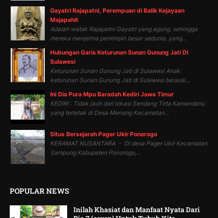
Gayatri Rajapatni, Perempuan di Balik Kejayaan
Majapahit
Adalah watak Rajapatni Gayatri yang agung, sehingga
mereka menjelma pemimpin besar sedunia, yang...
Hubungan Garis Keturunan Sunan Gunung Jati Di
Sulawesi
Keturunan Sunan Gunung Jati di Sulawesi Anak
keturunan Sunan Gunung Jati di Sulawesi berasal...
Ini Dia Pura Mpu Baradah Kediri Jawa Timur
KEDIRI : Tidak jauh dari lokasi Sendang Tirta Kamandanu
yang terletak di Desa Menang Kecamatan...
Situs Bersejarah Pager Ukir Ponorogo
KERAMAT NUSANTARA - Di desa Pager Ukir Kecamatan
Sampung Kabupaten Ponorogo,...
POPULAR NEWS
Inilah Khasiat dan Manfaat Nyata Dari