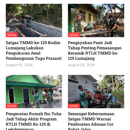
NEWS
NEWS
Satgas TMMD ke-129 Kodim
Pengayakan Pasir Jadi
Lumajang Lakukan
Tahap Penting Pemasangan
Pengukuran Awal
Keramik RTLH TMMD ke-
Pembangunan Tugu Prasasti
129 Lumajang
August 05, 2026
August 05, 2026
NEWS
NEWS
Pengecatan Rumah Ibu Tuha
Semangat Kebersamaan
Jadi Tahap Akhir Program
Satgas TMMD Warnai
RTLH TMMD Ke-129 di
Pembuatan Adonan Cor
Ledoktempuro
Rabat Jalan