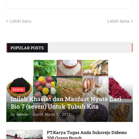
Lebih baru
Lebih lama
POPULAR POSTS
BERITA
Inilah Khasiat dan Manfaat Nyata Dari
Bio 7 (seven) Untuk Tubuh Kita
by
Admin
-
Jumat, Maret 17, 2017
PT.Karya Tugas Anda Sukorejo Didemo
200 Orang Buruh