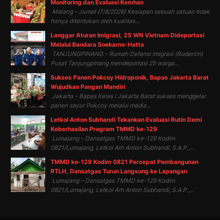
Monitoring dan Evaluasi Kemhan
Malang – Jumat (7/8/2026) Kesiapan sebuah satuan tidak
hanya ditentukan oleh kualitas...
Langgar Aturan Imigrasi, 25 WN Vietnam Dideportasi
Melalui Bandara Soekarno-Hatta
TANJUNGPINANG - Rumah Detensi Imigrasi (Rudenim)
Pusat Tanjungpinang mendeportasi 25 warga...
Sukses Panen Pokcoy Hidroponik, Bapas Jakarta Barat
Wujudkan Pangan Mandiri
Jakarta - Bapas Kelas I Jakarta Barat sukses menggelar
panen sayur Pokcoy melalui media...
Letkol Anton Subhandi Tekankan Evaluasi Rutin Demi
Keberhasilan Program TMMD ke-129
Lumajang – Dansatgas TMMD ke-129 Kodim
0821/Lumajang, Letkol Arh Anton Subhandi, S.A.P.,...
TMMD ke-129 Kodim 0821 Percepat Pembangunan
RTLH, Dansatgas Turun Langsung ke Lapangan
Lumajang – Dansatgas TMMD ke-129 Kodim
0821/Lumajang, Letkol Arh Anton Subhandi, S.A.P.,...