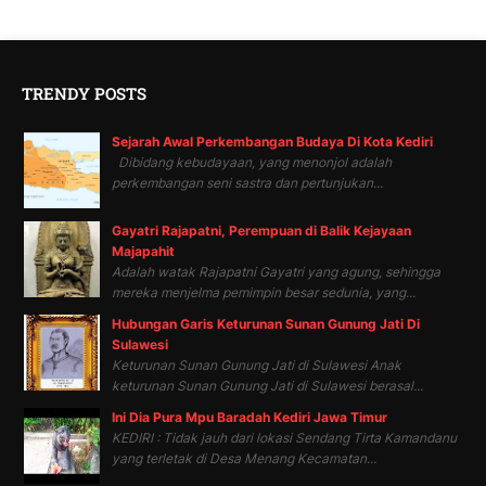
TRENDY POSTS
Sejarah Awal Perkembangan Budaya Di Kota Kediri
Dibidang kebudayaan, yang menonjol adalah
perkembangan seni sastra dan pertunjukan...
Gayatri Rajapatni, Perempuan di Balik Kejayaan
Majapahit
Adalah watak Rajapatni Gayatri yang agung, sehingga
mereka menjelma pemimpin besar sedunia, yang...
Hubungan Garis Keturunan Sunan Gunung Jati Di
Sulawesi
Keturunan Sunan Gunung Jati di Sulawesi Anak
keturunan Sunan Gunung Jati di Sulawesi berasal...
Ini Dia Pura Mpu Baradah Kediri Jawa Timur
KEDIRI : Tidak jauh dari lokasi Sendang Tirta Kamandanu
yang terletak di Desa Menang Kecamatan...