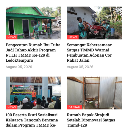
NEWS
NEWS
Pengecatan Rumah Ibu Tuha
Semangat Kebersamaan
Jadi Tahap Akhir Program
Satgas TMMD Warnai
RTLH TMMD Ke-129 di
Pembuatan Adonan Cor
Ledoktempuro
Rabat Jalan
August 05, 2026
August 05, 2026
NEWS
DAERAH
100 Peserta Ikuti Sosialisasi
Rumah Bapak Sirajudi
Keluarga Tangguh Bencana
Setelah Direnovasi Satgas
dalam Program TMMD ke-
Tmmd-129