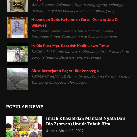
Adalah watak Rajapatni Gayatri yang agung, sehingga
mereka menjelma pemimpin besar sedunia, yang...
Hubungan Garis Keturunan Sunan Gunung Jati Di
Sulawesi
Keturunan Sunan Gunung Jati di Sulawesi Anak
keturunan Sunan Gunung Jati di Sulawesi berasal...
Ini Dia Pura Mpu Baradah Kediri Jawa Timur
KEDIRI : Tidak jauh dari lokasi Sendang Tirta Kamandanu
yang terletak di Desa Menang Kecamatan...
Situs Bersejarah Pager Ukir Ponorogo
KERAMAT NUSANTARA - Di desa Pager Ukir Kecamatan
Sampung Kabupaten Ponorogo,...
POPULAR NEWS
Inilah Khasiat dan Manfaat Nyata Dari
Bio 7 (seven) Untuk Tubuh Kita
Jumat, Maret 17, 2017