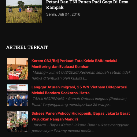
Petani Dan TNI Panen Padi Gogo Di Desa
Kampak
Senin, Juli 04, 2016
ARTIKEL TERKAIT
Korem 083/Bdj Perkuat Tata Kelola BMN melalui
Monitoring dan Evaluasi Kemhan
Malang – Jumat (7/8/2026) Kesiapan sebuah satuan tidak
hanya ditentukan oleh kualitas...
Langgar Aturan Imigrasi, 25 WN Vietnam Dideportasi
Melalui Bandara Soekarno-Hatta
TANJUNGPINANG - Rumah Detensi Imigrasi (Rudenim)
Pusat Tanjungpinang mendeportasi 25 warga...
Sukses Panen Pokcoy Hidroponik, Bapas Jakarta Barat
Wujudkan Pangan Mandiri
Jakarta - Bapas Kelas I Jakarta Barat sukses menggelar
panen sayur Pokcoy melalui media...