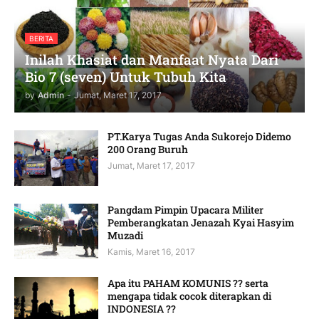
BERITA
Inilah Khasiat dan Manfaat Nyata Dari
Bio 7 (seven) Untuk Tubuh Kita
by
Admin
-
Jumat, Maret 17, 2017
PT.Karya Tugas Anda Sukorejo Didemo
200 Orang Buruh
Jumat, Maret 17, 2017
Pangdam Pimpin Upacara Militer
Pemberangkatan Jenazah Kyai Hasyim
Muzadi
Kamis, Maret 16, 2017
Apa itu PAHAM KOMUNIS ?? serta
mengapa tidak cocok diterapkan di
INDONESIA ??