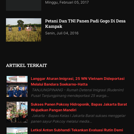
Minggu, Februari 05, 2017
Petani Dan TNI Panen Padi Gogo Di Desa
Kampak
Senin, Juli 04, 2016
ARTIKEL TERKAIT
Langgar Aturan Imigrasi, 25 WN Vietnam Dideportasi
Melalui Bandara Soekarno-Hatta
TANJUNGPINANG - Rumah Detensi Imigrasi (Rudenim)
Pusat Tanjungpinang mendeportasi 25 warga...
Sukses Panen Pokcoy Hidroponik, Bapas Jakarta Barat
Wujudkan Pangan Mandiri
Jakarta - Bapas Kelas I Jakarta Barat sukses menggelar
panen sayur Pokcoy melalui media...
Letkol Anton Subhandi Tekankan Evaluasi Rutin Demi