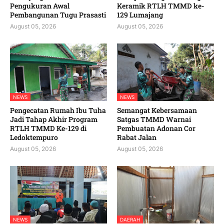
Pengukuran Awal
Keramik RTLH TMMD ke-
Pembangunan Tugu Prasasti
129 Lumajang
August 05, 2026
August 05, 2026
NEWS
NEWS
Pengecatan Rumah Ibu Tuha
Semangat Kebersamaan
Jadi Tahap Akhir Program
Satgas TMMD Warnai
RTLH TMMD Ke-129 di
Pembuatan Adonan Cor
Ledoktempuro
Rabat Jalan
August 05, 2026
August 05, 2026
NEWS
DAERAH