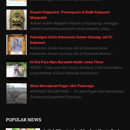
Gayatri Rajapatni, Perempuan di Balik Kejayaan
Majapahit
Adalah watak Rajapatni Gayatri yang agung, sehingga
mereka menjelma pemimpin besar sedunia, yang...
Hubungan Garis Keturunan Sunan Gunung Jati Di
Sulawesi
Keturunan Sunan Gunung Jati di Sulawesi Anak
keturunan Sunan Gunung Jati di Sulawesi berasal...
Ini Dia Pura Mpu Baradah Kediri Jawa Timur
KEDIRI : Tidak jauh dari lokasi Sendang Tirta Kamandanu
yang terletak di Desa Menang Kecamatan...
Situs Bersejarah Pager Ukir Ponorogo
KERAMAT NUSANTARA - Di desa Pager Ukir Kecamatan
Sampung Kabupaten Ponorogo,...
POPULAR NEWS