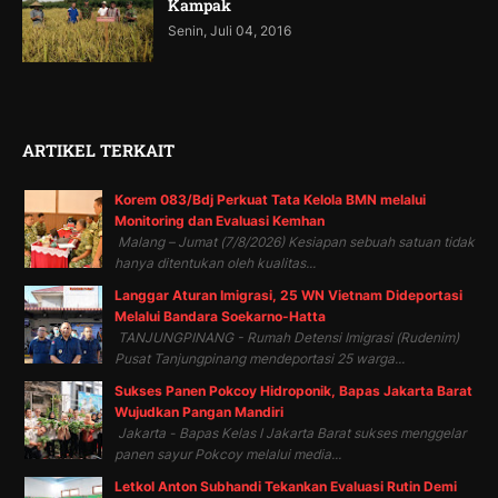
Kampak
Senin, Juli 04, 2016
ARTIKEL TERKAIT
Korem 083/Bdj Perkuat Tata Kelola BMN melalui
Monitoring dan Evaluasi Kemhan
Malang – Jumat (7/8/2026) Kesiapan sebuah satuan tidak
hanya ditentukan oleh kualitas...
Langgar Aturan Imigrasi, 25 WN Vietnam Dideportasi
Melalui Bandara Soekarno-Hatta
TANJUNGPINANG - Rumah Detensi Imigrasi (Rudenim)
Pusat Tanjungpinang mendeportasi 25 warga...
Sukses Panen Pokcoy Hidroponik, Bapas Jakarta Barat
Wujudkan Pangan Mandiri
Jakarta - Bapas Kelas I Jakarta Barat sukses menggelar
panen sayur Pokcoy melalui media...
Letkol Anton Subhandi Tekankan Evaluasi Rutin Demi