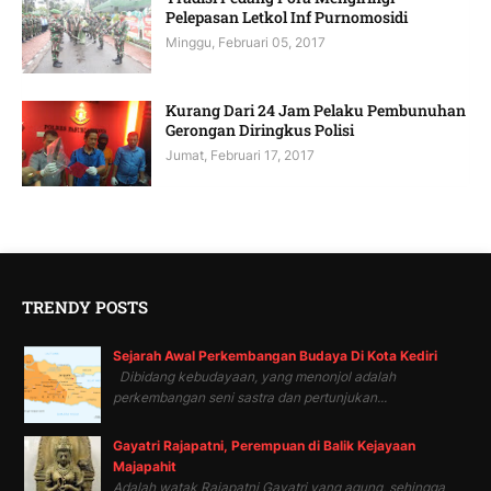
Pelepasan Letkol Inf Purnomosidi
Minggu, Februari 05, 2017
Kurang Dari 24 Jam Pelaku Pembunuhan
Gerongan Diringkus Polisi
Jumat, Februari 17, 2017
TRENDY POSTS
Sejarah Awal Perkembangan Budaya Di Kota Kediri
Dibidang kebudayaan, yang menonjol adalah
perkembangan seni sastra dan pertunjukan...
Gayatri Rajapatni, Perempuan di Balik Kejayaan
Majapahit
Adalah watak Rajapatni Gayatri yang agung, sehingga