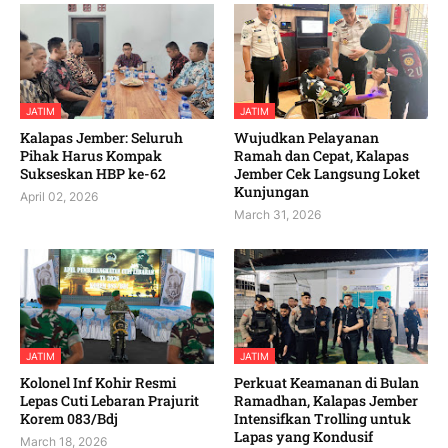
JATIM
JATIM
Kalapas Jember: Seluruh
Wujudkan Pelayanan
Pihak Harus Kompak
Ramah dan Cepat, Kalapas
Sukseskan HBP ke-62
Jember Cek Langsung Loket
Kunjungan
April 02, 2026
March 31, 2026
JATIM
JATIM
Kolonel Inf Kohir Resmi
Perkuat Keamanan di Bulan
Lepas Cuti Lebaran Prajurit
Ramadhan, Kalapas Jember
Korem 083/Bdj
Intensifkan Trolling untuk
Lapas yang Kondusif
March 18, 2026