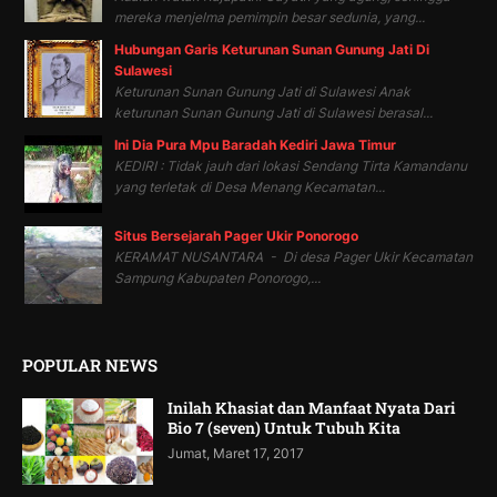
mereka menjelma pemimpin besar sedunia, yang...
Hubungan Garis Keturunan Sunan Gunung Jati Di
Sulawesi
Keturunan Sunan Gunung Jati di Sulawesi Anak
keturunan Sunan Gunung Jati di Sulawesi berasal...
Ini Dia Pura Mpu Baradah Kediri Jawa Timur
KEDIRI : Tidak jauh dari lokasi Sendang Tirta Kamandanu
yang terletak di Desa Menang Kecamatan...
Situs Bersejarah Pager Ukir Ponorogo
KERAMAT NUSANTARA - Di desa Pager Ukir Kecamatan
Sampung Kabupaten Ponorogo,...
POPULAR NEWS
Inilah Khasiat dan Manfaat Nyata Dari
Bio 7 (seven) Untuk Tubuh Kita
Jumat, Maret 17, 2017