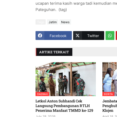
ucapan terima kasih warga tadi kemudian me
Pateguhan. (tag)
Tags
Jatim
News
Facebook
Twitter
ARTIKE TERKAIT
DAERAH
BERITA
Letkol Anton Subhandi Cek
Jembatan
Langsung Pembangunan RTLH
Penghu
Penerima Manfaat TMMD ke-129
Klojen
July 28, 2026
April 18, 