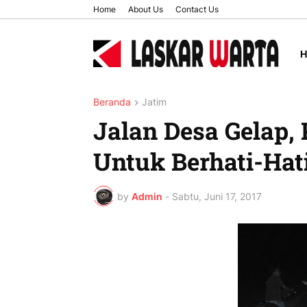
Home
About Us
Contact Us
Beranda
Jatim
Jalan Desa Gelap,
Untuk Berhati-Hat
by
Admin
-
Sabtu, Juni 17, 2017