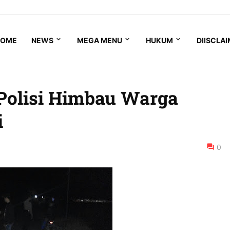
HOME
NEWS
MEGA MENU
HUKUM
DIISCLA
 Polisi Himbau Warga
i
0