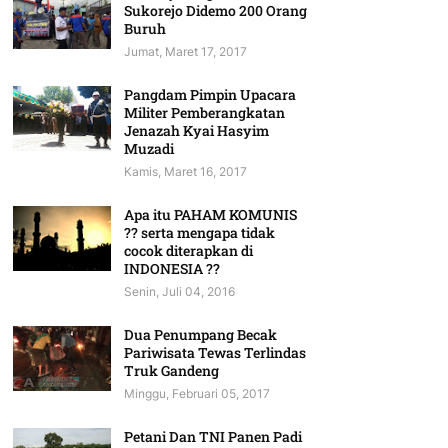
Sukorejo Didemo 200 Orang
Buruh
Jumat, Maret 17, 2017
Pangdam Pimpin Upacara
Militer Pemberangkatan
Jenazah Kyai Hasyim
Muzadi
Kamis, Maret 16, 2017
Apa itu PAHAM KOMUNIS
?? serta mengapa tidak
cocok diterapkan di
INDONESIA ??
Senin, Juli 04, 2016
Dua Penumpang Becak
Pariwisata Tewas Terlindas
Truk Gandeng
Minggu, Februari 05, 2017
Petani Dan TNI Panen Padi