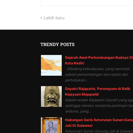
Lebih baru
TRENDY POSTS
Sejarah Awal Perkembangan Budaya Di
Kota Kediri
Dibidang kebudayaan, yang menonjol
adalah perkembangan seni sastra dan
pertunjukan...
Gayatri Rajapatni, Perempuan di Balik
Kejayaan Majapahit
Adalah watak Rajapatni Gayatri yang ag
sehingga mereka menjelma pemimpin be
sedunia, yang...
Hubungan Garis Keturunan Sunan Gun
Jati Di Sulawesi
Keturunan Sunan Gunung Jati di Sulawes