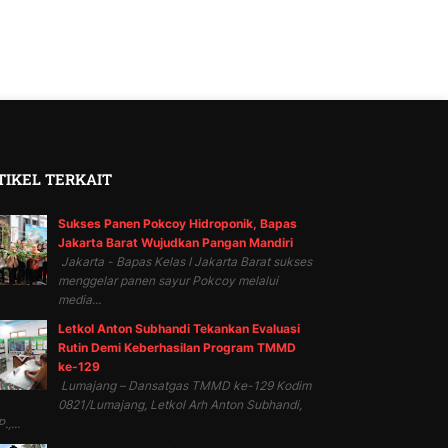
TIKEL TERKAIT
Sukses Panen Pokcoy Hidroponik, Bapas
Jakarta Barat Wujudkan Pangan Mandiri
Jakarta - Bapas Kelas I Jakarta Barat sukses
menggelar panen sayur Pokcoy melalui
media...
Letkol Anton Subhandi Tekankan Evaluasi
Rutin Demi Keberhasilan Program TMMD
ke-129
Lumajang – Dansatgas TMMD ke-129 Kodim
0821/Lumajang, Letkol Arh Anton Subhandi,
.,...