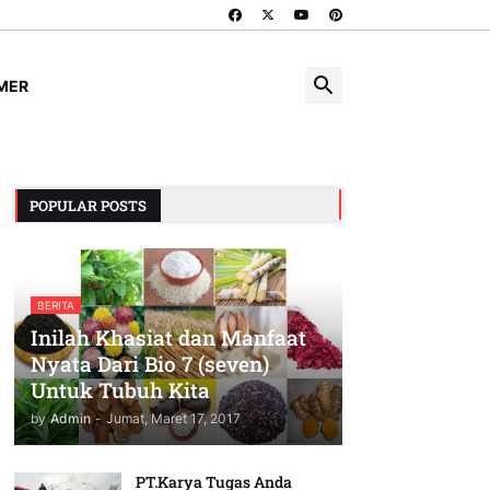
IMER
POPULAR POSTS
BERITA
Inilah Khasiat dan Manfaat
Nyata Dari Bio 7 (seven)
Untuk Tubuh Kita
by
Admin
-
Jumat, Maret 17, 2017
PT.Karya Tugas Anda