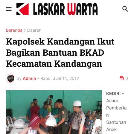
Beranda
Daerah
Kapolsek Kandangan Ikut
Bagikan Bantuan BKAD
Kecamatan Kandangan
by
Admin
-
Rabu, Juni 14, 2017
0
KEDIRI
-
Acara
Pemberia
n
Santunan
Anak