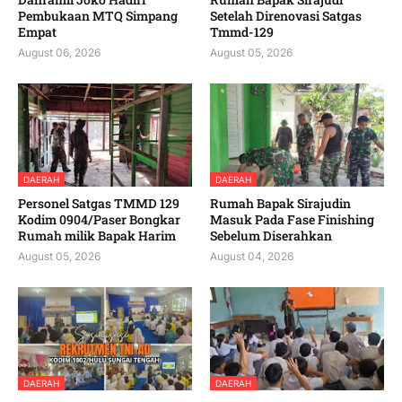
Pembukaan MTQ Simpang
Setelah Direnovasi Satgas
Empat
Tmmd-129
August 06, 2026
August 05, 2026
DAERAH
DAERAH
Personel Satgas TMMD 129
Rumah Bapak Sirajudin
Kodim 0904/Paser Bongkar
Masuk Pada Fase Finishing
Rumah milik Bapak Harim
Sebelum Diserahkan
August 05, 2026
August 04, 2026
DAERAH
DAERAH