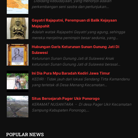
Dibidang kebudayaan, yang menonjol adalah
perkembangan seni sastra dan pertunjukan...
Gayatri Rajapatni, Perempuan di Balik Kejayaan
Majapahit
Adalah watak Rajapatni Gayatri yang agung, sehingga
mereka menjelma pemimpin besar sedunia, yang...
Hubungan Garis Keturunan Sunan Gunung Jati Di
Sulawesi
Keturunan Sunan Gunung Jati di Sulawesi Anak
keturunan Sunan Gunung Jati di Sulawesi berasal...
Ini Dia Pura Mpu Baradah Kediri Jawa Timur
KEDIRI : Tidak jauh dari lokasi Sendang Tirta Kamandanu
yang terletak di Desa Menang Kecamatan...
Situs Bersejarah Pager Ukir Ponorogo
KERAMAT NUSANTARA - Di desa Pager Ukir Kecamatan
Sampung Kabupaten Ponorogo,...
POPULAR NEWS