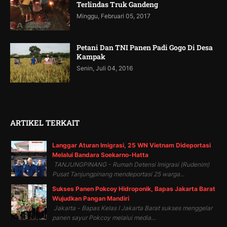
Terlindas Truk Gandeng
Minggu, Februari 05, 2017
Petani Dan TNI Panen Padi Gogo Di Desa
Kampak
Senin, Juli 04, 2016
ARTIKEL TERKAIT
Langgar Aturan Imigrasi, 25 WN Vietnam Dideportasi
Melalui Bandara Soekarno-Hatta
TANJUNGPINANG - Rumah Detensi Imigrasi (Rudenim)
Pusat Tanjungpinang mendeportasi 25 warga...
Sukses Panen Pokcoy Hidroponik, Bapas Jakarta Barat
Wujudkan Pangan Mandiri
Jakarta - Bapas Kelas I Jakarta Barat sukses menggelar
panen sayur Pokcoy melalui media...