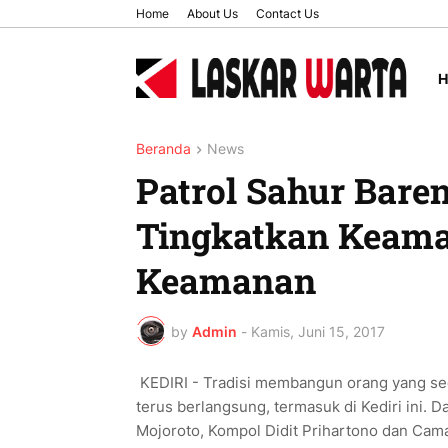
Home
About Us
Contact Us
Beranda
News
Patrol Sahur Baren
Tingkatkan Keama
Keamanan
by
Admin
-
Kamis, Juni 15, 2017
KEDIRI - Tradisi membangun orang yang se
terus berlangsung, termasuk di Kediri ini. Da
Mojoroto, Kompol Didit Prihartono dan Cam