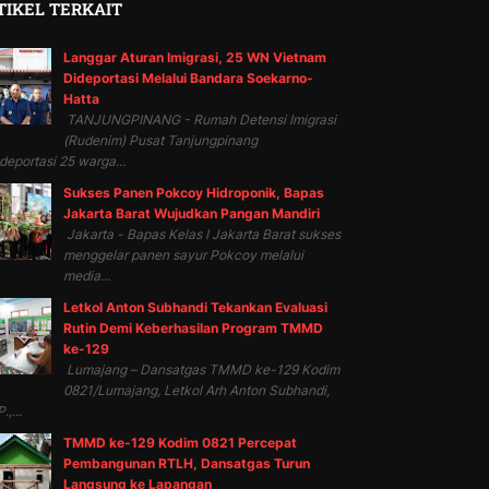
TIKEL TERKAIT
Langgar Aturan Imigrasi, 25 WN Vietnam
Dideportasi Melalui Bandara Soekarno-
Hatta
TANJUNGPINANG - Rumah Detensi Imigrasi
(Rudenim) Pusat Tanjungpinang
eportasi 25 warga...
Sukses Panen Pokcoy Hidroponik, Bapas
Jakarta Barat Wujudkan Pangan Mandiri
Jakarta - Bapas Kelas I Jakarta Barat sukses
menggelar panen sayur Pokcoy melalui
media...
Letkol Anton Subhandi Tekankan Evaluasi
Rutin Demi Keberhasilan Program TMMD
ke-129
Lumajang – Dansatgas TMMD ke-129 Kodim
0821/Lumajang, Letkol Arh Anton Subhandi,
.,...
TMMD ke-129 Kodim 0821 Percepat
Pembangunan RTLH, Dansatgas Turun
Langsung ke Lapangan