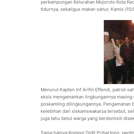
perkampungan Kelurahan Mojoroto Kota Kedi
tidurnya, sekaligus makan sahur, Kamis (15/
Menurut Kapten Inf Arifin Effendi, patroli s
eksis mengamankan lingkungannya masing-ma
poskamling dilingkungannya. Pengamanan be
kelebihan dari siskamswakarsa tersebut, se
juga tahu betul warga yang berdomisili dise
Sama halnya Kompol Didit Prihartono, pen