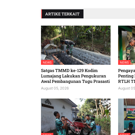
ARTIKE TERKAIT
NEWS
NEWS
Satgas TMMD ke-129 Kodim
Pengaya
Lumajang Lakukan Pengukuran
Penting
Awal Pembangunan Tugu Prasasti
RTLH T
August 05, 2026
August 05