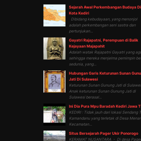
Sejarah Awal Perkembangan Budaya Di
Kota Kediri
Dibidang kebudayaan, yang menonjol
adalah perkembangan seni sastra dan
pertunjukan...
Gayatri Rajapatni, Perempuan di Balik
Kejayaan Majapahit
Adalah watak Rajapatni Gayatri yang ag
sehingga mereka menjelma pemimpin be
sedunia, yang...
Hubungan Garis Keturunan Sunan Gun
Jati Di Sulawesi
Keturunan Sunan Gunung Jati di Sulawes
Anak keturunan Sunan Gunung Jati di
Sulawesi berasal...
Ini Dia Pura Mpu Baradah Kediri Jawa 
KEDIRI : Tidak jauh dari lokasi Sendang T
Kamandanu yang terletak di Desa Mena
Kecamatan...
Situs Bersejarah Pager Ukir Ponorogo
KERAMAT NUSANTARA - Di desa Page