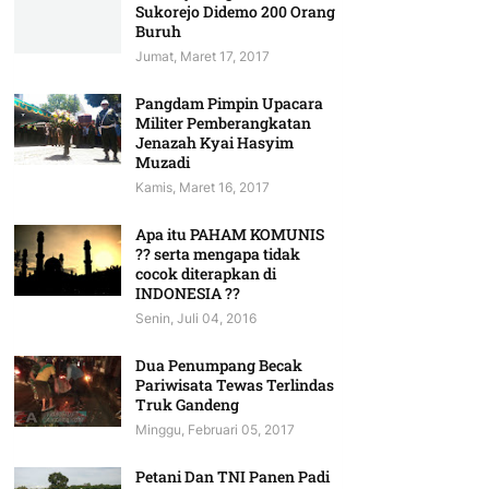
Sukorejo Didemo 200 Orang
Buruh
Jumat, Maret 17, 2017
Pangdam Pimpin Upacara
Militer Pemberangkatan
Jenazah Kyai Hasyim
Muzadi
Kamis, Maret 16, 2017
Apa itu PAHAM KOMUNIS
?? serta mengapa tidak
cocok diterapkan di
INDONESIA ??
Senin, Juli 04, 2016
Dua Penumpang Becak
Pariwisata Tewas Terlindas
Truk Gandeng
Minggu, Februari 05, 2017
Petani Dan TNI Panen Padi