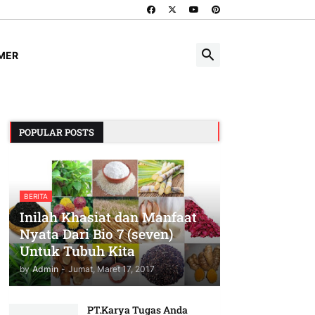
IMER
POPULAR POSTS
BERITA
Inilah Khasiat dan Manfaat
Nyata Dari Bio 7 (seven)
Untuk Tubuh Kita
by
Admin
-
Jumat, Maret 17, 2017
PT.Karya Tugas Anda