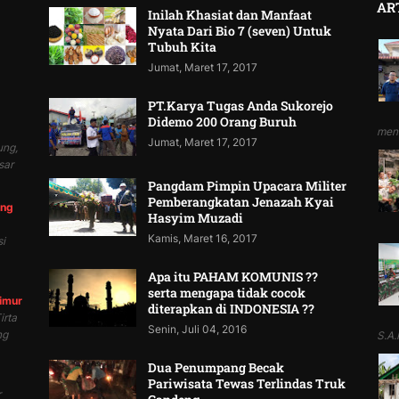
AR
Inilah Khasiat dan Manfaat
Nyata Dari Bio 7 (seven) Untuk
Tubuh Kita
Jumat, Maret 17, 2017
PT.Karya Tugas Anda Sukorejo
Didemo 200 Orang Buruh
mend
Jumat, Maret 17, 2017
ung,
sar
Pangdam Pimpin Upacara Militer
Pemberangkatan Jenazah Kyai
ung
Hasyim Muzadi
Kamis, Maret 16, 2017
i
Apa itu PAHAM KOMUNIS ??
serta mengapa tidak cocok
Timur
diterapkan di INDONESIA ??
irta
Senin, Juli 04, 2016
ng
S.A.P
Dua Penumpang Becak
Pariwisata Tewas Terlindas Truk
r