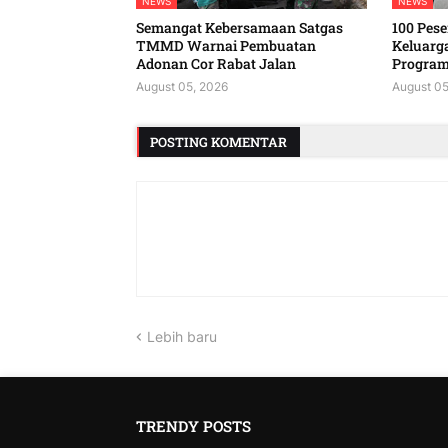
NEWS
NEWS
Semangat Kebersamaan Satgas
100 Peser
TMMD Warnai Pembuatan
Keluarg
Adonan Cor Rabat Jalan
Program
August 05, 2026
August 05
POSTING KOMENTAR
Lebih baru
TRENDY POSTS