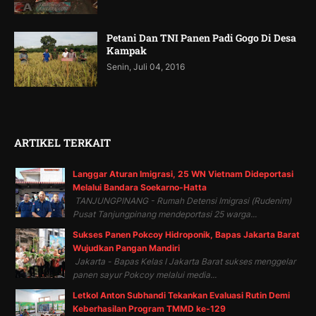
Petani Dan TNI Panen Padi Gogo Di Desa
Kampak
Senin, Juli 04, 2016
ARTIKEL TERKAIT
Langgar Aturan Imigrasi, 25 WN Vietnam Dideportasi
Melalui Bandara Soekarno-Hatta
TANJUNGPINANG - Rumah Detensi Imigrasi (Rudenim)
Pusat Tanjungpinang mendeportasi 25 warga...
Sukses Panen Pokcoy Hidroponik, Bapas Jakarta Barat
Wujudkan Pangan Mandiri
Jakarta - Bapas Kelas I Jakarta Barat sukses menggelar
panen sayur Pokcoy melalui media...
Letkol Anton Subhandi Tekankan Evaluasi Rutin Demi
Keberhasilan Program TMMD ke-129