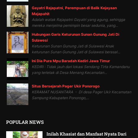
Gayatri Rajapatni, Perempuan di Balik Kejayaan
Majapahit
Adalah watak Rajapatni Gayatri yang agung, sehingga
mereka menjelma pemimpin besar sedunia, yang...
Hubungan Garis Keturunan Sunan Gunung Jati Di
Sulawesi
Keturunan Sunan Gunung Jati di Sulawesi Anak
keturunan Sunan Gunung Jati di Sulawesi berasal...
Ini Dia Pura Mpu Baradah Kediri Jawa Timur
KEDIRI : Tidak jauh dari lokasi Sendang Tirta Kamandanu
yang terletak di Desa Menang Kecamatan...
Situs Bersejarah Pager Ukir Ponorogo
KERAMAT NUSANTARA - Di desa Pager Ukir Kecamatan
Sampung Kabupaten Ponorogo,...
POPULAR NEWS
Inilah Khasiat dan Manfaat Nyata Dari