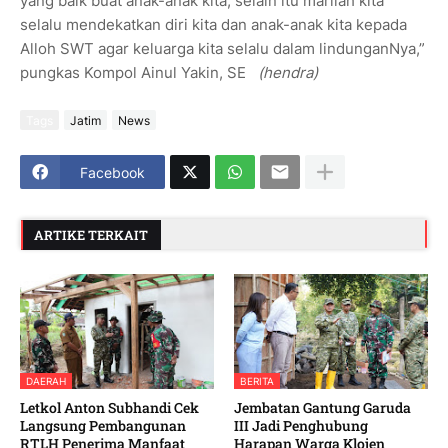
yang baik buat anak-anak kita, selain itu marilah kita
selalu mendekatkan diri kita dan anak-anak kita kepada
Alloh SWT agar keluarga kita selalu dalam lindunganNya,”
pungkas Kompol Ainul Yakin, SE
(hendra)
Tags
Jatim
News
Facebook
ARTIKE TERKAIT
DAERAH
BERITA
Letkol Anton Subhandi Cek
Jembatan Gantung Garuda
Langsung Pembangunan
III Jadi Penghubung
RTLH Penerima Manfaat
Harapan Warga Klojen