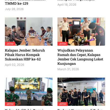
TMMD ke-129
April 18, 2026
July 28, 2026
JATIM
JATIM
Kalapas Jember: Seluruh
Wujudkan Pelayanan
Pihak Harus Kompak
Ramah dan Cepat, Kalapas
Sukseskan HBP ke-62
Jember Cek Langsung Loket
Kunjungan
April 02, 2026
March 31, 2026
JATIM
JATIM