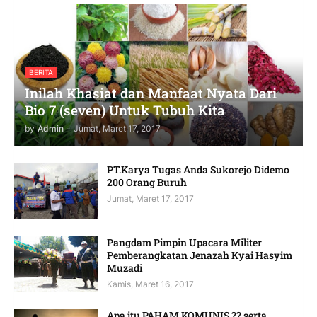
BERITA
Inilah Khasiat dan Manfaat Nyata Dari
Bio 7 (seven) Untuk Tubuh Kita
by
Admin
-
Jumat, Maret 17, 2017
PT.Karya Tugas Anda Sukorejo Didemo
200 Orang Buruh
Jumat, Maret 17, 2017
Pangdam Pimpin Upacara Militer
Pemberangkatan Jenazah Kyai Hasyim
Muzadi
Kamis, Maret 16, 2017
Apa itu PAHAM KOMUNIS ?? serta