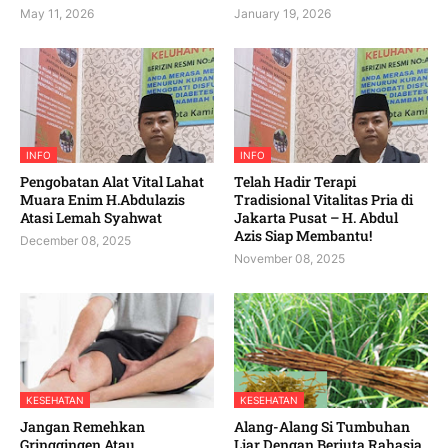
May 11, 2026
January 19, 2026
INFO
INFO
Pengobatan Alat Vital Lahat
Telah Hadir Terapi
Muara Enim H.Abdulazis
Tradisional Vitalitas Pria di
Atasi Lemah Syahwat
Jakarta Pusat – H. Abdul
Azis Siap Membantu!
December 08, 2025
November 08, 2025
KESEHATAN
KESEHATAN
Jangan Remehkan
Alang-Alang Si Tumbuhan
Gringgingen Atau
Liar Dengan Berjuta Rahasia