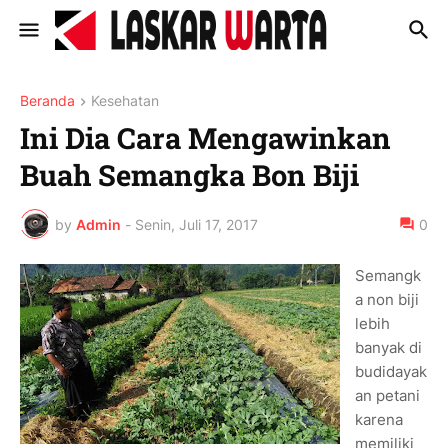
Beranda
Kesehatan
Ini Dia Cara Mengawinkan
Buah Semangka Bon Biji
by
Admin
-
Senin, Juli 17, 2017
0
Semangk
a non biji
lebih
banyak di
budidayak
an petani
karena
memiliki