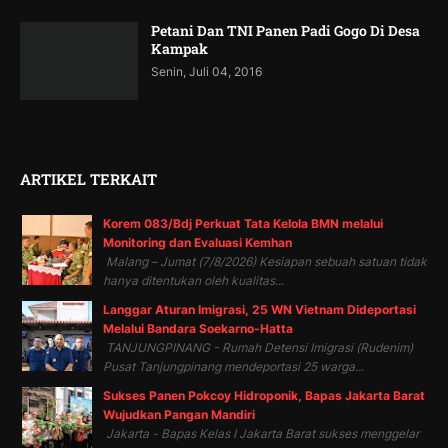
Petani Dan TNI Panen Padi Gogo Di Desa
Kampak
Senin, Juli 04, 2016
ARTIKEL TERKAIT
Korem 083/Bdj Perkuat Tata Kelola BMN melalui
Monitoring dan Evaluasi Kemhan
Malang – Jumat (7/8/2026) Kesiapan sebuah satuan tidak
hanya ditentukan oleh kualitas...
Langgar Aturan Imigrasi, 25 WN Vietnam Dideportasi
Melalui Bandara Soekarno-Hatta
TANJUNGPINANG - Rumah Detensi Imigrasi (Rudenim)
Pusat Tanjungpinang mendeportasi 25 warga...
Sukses Panen Pokcoy Hidroponik, Bapas Jakarta Barat
Wujudkan Pangan Mandiri
Jakarta - Bapas Kelas I Jakarta Barat sukses menggelar