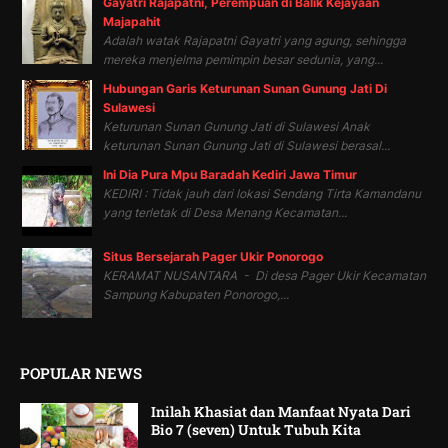
Gayatri Rajapatni, Perempuan di Balik Kejayaan
Majapahit
Adalah watak Rajapatni Gayatri yang agung, sehingga
mereka menjelma pemimpin besar sedunia, yang...
Hubungan Garis Keturunan Sunan Gunung Jati Di
Sulawesi
Keturunan Sunan Gunung Jati di Sulawesi Anak
keturunan Sunan Gunung Jati di Sulawesi berasal...
Ini Dia Pura Mpu Baradah Kediri Jawa Timur
KEDIRI : Tidak jauh dari lokasi Sendang Tirta Kamandanu
yang terletak di Desa Menang Kecamatan...
Situs Bersejarah Pager Ukir Ponorogo
KERAMAT NUSANTARA - Di desa Pager Ukir Kecamatan
Sampung Kabupaten Ponorogo,...
POPULAR NEWS
Inilah Khasiat dan Manfaat Nyata Dari
Bio 7 (seven) Untuk Tubuh Kita