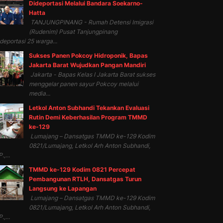
Dideportasi Melalui Bandara Soekarno-
Hatta
TANJUNGPINANG - Rumah Detensi Imigrasi
(Rudenim) Pusat Tanjungpinang
eportasi 25 warga...
Sukses Panen Pokcoy Hidroponik, Bapas
Jakarta Barat Wujudkan Pangan Mandiri
Jakarta - Bapas Kelas I Jakarta Barat sukses
menggelar panen sayur Pokcoy melalui
media...
Letkol Anton Subhandi Tekankan Evaluasi
Rutin Demi Keberhasilan Program TMMD
ke-129
Lumajang – Dansatgas TMMD ke-129 Kodim
0821/Lumajang, Letkol Arh Anton Subhandi,
.,...
TMMD ke-129 Kodim 0821 Percepat
Pembangunan RTLH, Dansatgas Turun
Langsung ke Lapangan
Lumajang – Dansatgas TMMD ke-129 Kodim
0821/Lumajang, Letkol Arh Anton Subhandi,
.,...