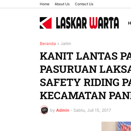
Home
About Us
Contact Us
Beranda
Jatim
KANIT LANTAS P
PASURUAN LAKS
SAFETY RIDING P
KECAMATAN PAN
by
Admin
-
Sabtu, Juli 15, 2017