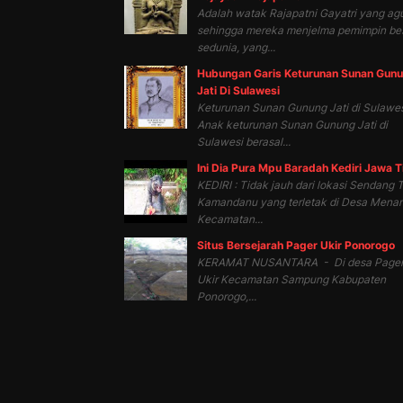
Adalah watak Rajapatni Gayatri yang ag
sehingga mereka menjelma pemimpin be
sedunia, yang...
Hubungan Garis Keturunan Sunan Gun
Jati Di Sulawesi
Keturunan Sunan Gunung Jati di Sulawes
Anak keturunan Sunan Gunung Jati di
Sulawesi berasal...
Ini Dia Pura Mpu Baradah Kediri Jawa 
KEDIRI : Tidak jauh dari lokasi Sendang T
Kamandanu yang terletak di Desa Mena
Kecamatan...
Situs Bersejarah Pager Ukir Ponorogo
KERAMAT NUSANTARA - Di desa Page
Ukir Kecamatan Sampung Kabupaten
Ponorogo,...