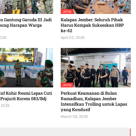
JATIM
 Gantung Garuda III Jadi
Kalapas Jember: Seluruh Pihak
bung Harapan Warga
Harus Kompak Sukseskan HBP
ke-62
2026
April 02, 2026
JATIM
Inf Kohir Resmi Lepas Cuti
Perkuat Keamanan di Bulan
Prajurit Korem 083/Bdj
Ramadhan, Kalapas Jember
Intensifkan Trolling untuk Lapas
 2026
yang Kondusif
March 08, 2026