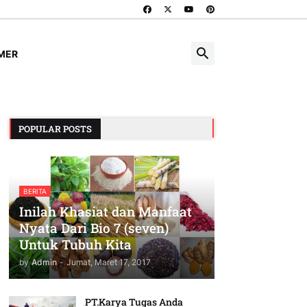
IMER
POPULAR POSTS
BERITA
Inilah Khasiat dan Manfaat
Nyata Dari Bio 7 (seven)
Untuk Tubuh Kita
by
Admin
-
Jumat, Maret 17, 2017
PT.Karya Tugas Anda