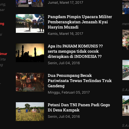
Jumat, Maret 17, 2017
ung,
sar
Pangdam Pimpin Upacara Militer
Pemberangkatan Jenazah Kyai
ung
mend
Hasyim Muzadi
Kamis, Maret 16, 2017
i
Apa itu PAHAM KOMUNIS ??
serta mengapa tidak cocok
Timur
diterapkan di INDONESIA ??
irta
Senin, Juli 04, 2016
ng
Dua Penumpang Becak
Pariwisata Tewas Terlindas Truk
r
Gandeng
S.A.P
Minggu, Februari 05, 2017
Petani Dan TNI Panen Padi Gogo
Di Desa Kampak
Senin, Juli 04, 2016
S.A.P