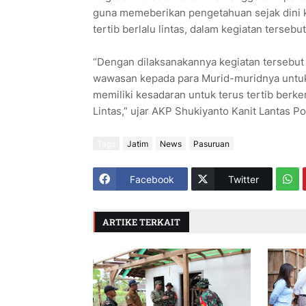
guna memeberikan pengetahuan sejak dini ke
tertib berlalu lintas, dalam kegiatan terse
“Dengan dilaksanakannya kegiatan tersebut
wawasan kepada para Murid-muridnya untuk
memiliki kesadaran untuk terus tertib berk
Lintas,” ujar AKP Shukiyanto Kanit Lantas P
Tags
Jatim
News
Pasuruan
Facebook
Twitter
ARTIKE TERKAIT