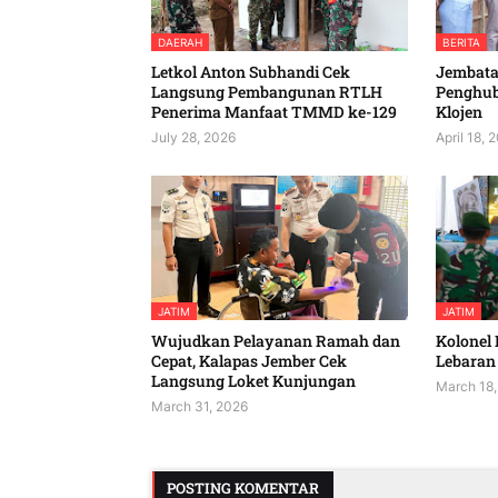
DAERAH
BERITA
Letkol Anton Subhandi Cek
Jembatan
Langsung Pembangunan RTLH
Penghu
Penerima Manfaat TMMD ke-129
Klojen
July 28, 2026
April 18, 
JATIM
JATIM
Wujudkan Pelayanan Ramah dan
Kolonel 
Cepat, Kalapas Jember Cek
Lebaran 
Langsung Loket Kunjungan
March 18,
March 31, 2026
POSTING KOMENTAR