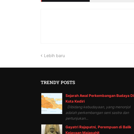
Lebih baru
TRENDY POSTS
Sejarah Awal Perkembangan Budaya Di
Kota Kediri
Dibidang kebudayaan, yang menonjol
adalah perkembangan seni sastra dan
pertunjukan...
Gayatri Rajapatni, Perempuan di Balik
Kejayaan Majapahit