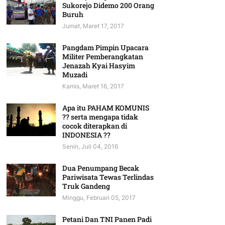
Sukorejo Didemo 200 Orang
Buruh
Jumat, Maret 17, 2017
Pangdam Pimpin Upacara
Militer Pemberangkatan
Jenazah Kyai Hasyim
Muzadi
Kamis, Maret 16, 2017
Apa itu PAHAM KOMUNIS
?? serta mengapa tidak
cocok diterapkan di
INDONESIA ??
Senin, Juli 04, 2016
Dua Penumpang Becak
Pariwisata Tewas Terlindas
Truk Gandeng
Minggu, Februari 05, 2017
Petani Dan TNI Panen Padi