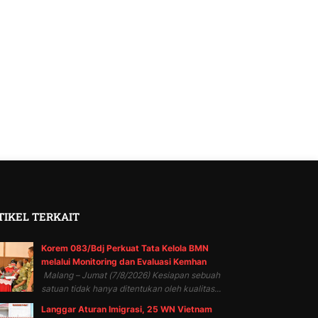
TIKEL TERKAIT
Korem 083/Bdj Perkuat Tata Kelola BMN
melalui Monitoring dan Evaluasi Kemhan
Malang – Jumat (7/8/2026) Kesiapan sebuah
satuan tidak hanya ditentukan oleh kualitas...
Langgar Aturan Imigrasi, 25 WN Vietnam