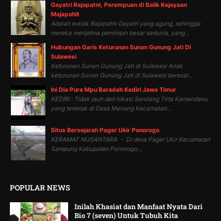
Gayatri Rajapatni, Perempuan di Balik Kejayaan
Majapahit
Adalah watak Rajapatni Gayatri yang agung, sehingga
mereka menjelma pemimpin besar sedunia, yang...
Hubungan Garis Keturunan Sunan Gunung Jati Di
Sulawesi
Keturunan Sunan Gunung Jati di Sulawesi Anak
keturunan Sunan Gunung Jati di Sulawesi berasal...
Ini Dia Pura Mpu Baradah Kediri Jawa Timur
KEDIRI : Tidak jauh dari lokasi Sendang Tirta Kamandanu
yang terletak di Desa Menang Kecamatan...
Situs Bersejarah Pager Ukir Ponorogo
KERAMAT NUSANTARA - Di desa Pager Ukir Kecamatan
Sampung Kabupaten Ponorogo,...
POPULAR NEWS
Inilah Khasiat dan Manfaat Nyata Dari
Bio 7 (seven) Untuk Tubuh Kita