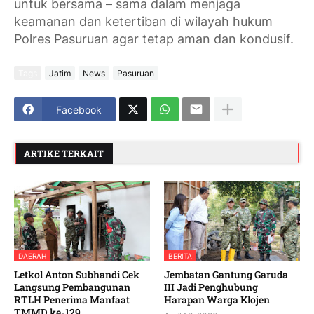
untuk bersama – sama dalam menjaga
keamanan dan ketertiban di wilayah hukum
Polres Pasuruan agar tetap aman dan kondusif.
Tags
Jatim
News
Pasuruan
Facebook
ARTIKE TERKAIT
DAERAH
BERITA
Letkol Anton Subhandi Cek
Jembatan Gantung Garuda
Langsung Pembangunan
III Jadi Penghubung
RTLH Penerima Manfaat
Harapan Warga Klojen
TMMD ke-129