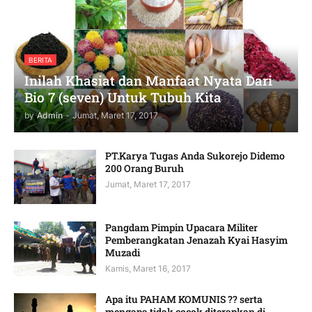
BERITA
Inilah Khasiat dan Manfaat Nyata Dari
Bio 7 (seven) Untuk Tubuh Kita
by
Admin
-
Jumat, Maret 17, 2017
PT.Karya Tugas Anda Sukorejo Didemo
200 Orang Buruh
Jumat, Maret 17, 2017
Pangdam Pimpin Upacara Militer
Pemberangkatan Jenazah Kyai Hasyim
Muzadi
Kamis, Maret 16, 2017
Apa itu PAHAM KOMUNIS ?? serta
mengapa tidak cocok diterapkan di