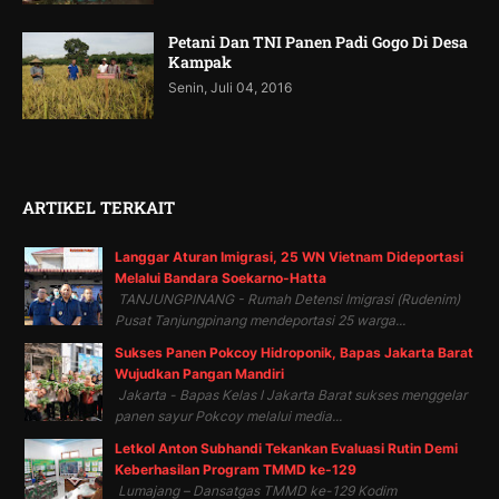
Petani Dan TNI Panen Padi Gogo Di Desa
Kampak
Senin, Juli 04, 2016
ARTIKEL TERKAIT
Langgar Aturan Imigrasi, 25 WN Vietnam Dideportasi
Melalui Bandara Soekarno-Hatta
TANJUNGPINANG - Rumah Detensi Imigrasi (Rudenim)
Pusat Tanjungpinang mendeportasi 25 warga...
Sukses Panen Pokcoy Hidroponik, Bapas Jakarta Barat
Wujudkan Pangan Mandiri
Jakarta - Bapas Kelas I Jakarta Barat sukses menggelar
panen sayur Pokcoy melalui media...
Letkol Anton Subhandi Tekankan Evaluasi Rutin Demi
Keberhasilan Program TMMD ke-129
Lumajang – Dansatgas TMMD ke-129 Kodim