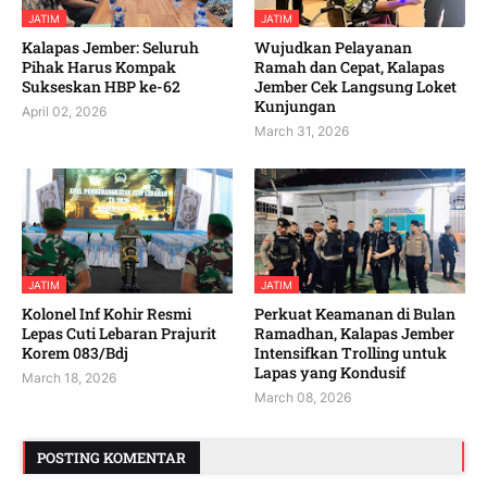
JATIM
JATIM
Kalapas Jember: Seluruh
Wujudkan Pelayanan
Pihak Harus Kompak
Ramah dan Cepat, Kalapas
Sukseskan HBP ke-62
Jember Cek Langsung Loket
Kunjungan
April 02, 2026
March 31, 2026
JATIM
JATIM
Kolonel Inf Kohir Resmi
Perkuat Keamanan di Bulan
Lepas Cuti Lebaran Prajurit
Ramadhan, Kalapas Jember
Korem 083/Bdj
Intensifkan Trolling untuk
Lapas yang Kondusif
March 18, 2026
March 08, 2026
POSTING KOMENTAR