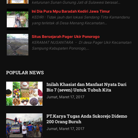
keturunan Sunan Gunung Jati di Sulawesi berasal...
Ini Dia Pura Mpu Baradah Kediri Jawa Timur
KEDIRI : Tidak jauh dari lokasi Sendang Tirta Kamandanu
yang terletak di Desa Menang Kecamatan...
Situs Bersejarah Pager Ukir Ponorogo
KERAMAT NUSANTARA - Di desa Pager Ukir Kecamatan
Sampung Kabupaten Ponorogo,...
POPULAR NEWS
Inilah Khasiat dan Manfaat Nyata Dari
Bio 7 (seven) Untuk Tubuh Kita
Jumat, Maret 17, 2017
PT.Karya Tugas Anda Sukorejo Didemo
200 Orang Buruh
Jumat, Maret 17, 2017