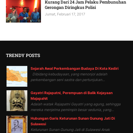
Kurang Dari 24 Jam Pelaku Pembunuhan
Gerongan Diringkus Polisi
Jumat, Februari 17, 2017
TRENDY POSTS
Sejarah Awal Perkembangan Budaya Di Kota Kediri
Dibidang kebudayaan, yang menonjol adalah
perkembangan seni sastra dan pertunjukan...
Gayatri Rajapatni, Perempuan di Balik Kejayaan
Majapahit
Adalah watak Rajapatni Gayatri yang agung, sehingga
mereka menjelma pemimpin besar sedunia, yang...
Hubungan Garis Keturunan Sunan Gunung Jati Di
Sulawesi
Keturunan Sunan Gunung Jati di Sulawesi Anak