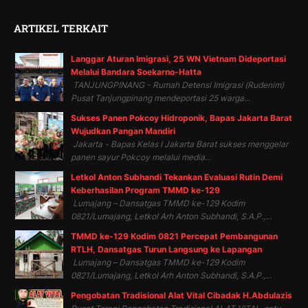
ARTIKEL TERKAIT
Langgar Aturan Imigrasi, 25 WN Vietnam Dideportasi
Melalui Bandara Soekarno-Hatta
TANJUNGPINANG - Rumah Detensi Imigrasi (Rudenim)
Pusat Tanjungpinang mendeportasi 25 warga...
Sukses Panen Pokcoy Hidroponik, Bapas Jakarta Barat
Wujudkan Pangan Mandiri
Jakarta - Bapas Kelas I Jakarta Barat sukses menggelar
panen sayur Pokcoy melalui media...
Letkol Anton Subhandi Tekankan Evaluasi Rutin Demi
Keberhasilan Program TMMD ke-129
Lumajang – Dansatgas TMMD ke-129 Kodim
0821/Lumajang, Letkol Arh Anton Subhandi, S.A.P.,...
TMMD ke-129 Kodim 0821 Percepat Pembangunan
RTLH, Dansatgas Turun Langsung ke Lapangan
Lumajang – Dansatgas TMMD ke-129 Kodim
0821/Lumajang, Letkol Arh Anton Subhandi, S.A.P.,...
Pengobatan Tradisional Alat Vital Cibadak H.Abdulazis